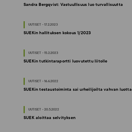
Sandra Bergqvist: Vastuullisuus luo turvallisuutta
UUTISET - 17.2.2023
SUEKin hallituksen kokous 1/2023
UUTISET - 15.2.2023
SUEKin tutkintaraportti luovutettu liitolle
UUTISET - 16.6.2022
SUEKin testaustoiminta sai urheilijoilta vahvan luot
UUTISET - 20.5.2022
SUEK aloittaa selvityksen