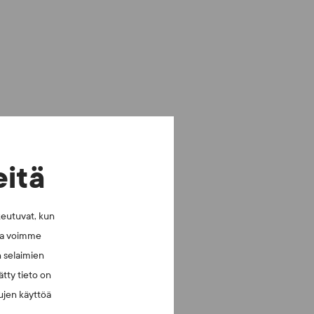
eitä
keutuvat, kun
lla voimme
n selaimien
tty tieto on
vujen käyttöä