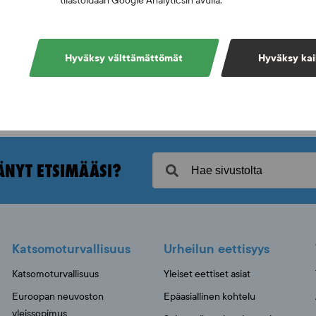
tilastoidaan Google Analyticsin avulla.
Hyväksy välttämättömät
Hyväksy kai
ÄNYT ETSIMÄÄSI?
Katsomoturvallisuus
Urheilun eettisyys
Katsomoturvallisuus
Yleiset eettiset asiat
Euroopan neuvoston
Epäasiallinen kohtelu
yleissopimus