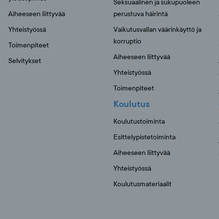
Seksuaalinen ja sukupuoleen
Aiheeseen liittyvää
perustuva häirintä
Yhteistyössä
Vaikutusvallan väärinkäyttö ja
korruptio
Toimenpiteet
Aiheeseen liittyvää
Selvitykset
Yhteistyössä
Toimenpiteet
Koulutus
Koulutustoiminta
Esittelypistetoiminta
Aiheeseen liittyvää
Yhteistyössä
Koulutusmateriaalit