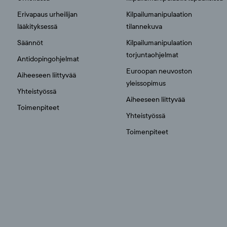
i
Erivapaus urheilijan
Kilpailumanipulaation
lääkityksessä
tilannekuva
e
Säännöt
Kilpailumanipulaation
n
torjuntaohjelmat
Antidopingohjelmat
Euroopan neuvoston
Aiheeseen liittyvää
s
yleissopimus
Yhteistyössä
Aiheeseen liittyvää
i
Toimenpiteet
Yhteistyössä
v
Toimenpiteet
u
t
u