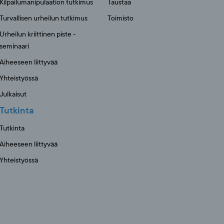
Kilpailumanipulaation tutkimus
Taustaa
Turvallisen urheilun tutkimus
Toimisto
Urheilun kriittinen piste -
seminaari
Aiheeseen liittyvää
Yhteistyössä
Julkaisut
Tutkinta
Tutkinta
Aiheeseen liittyvää
Yhteistyössä