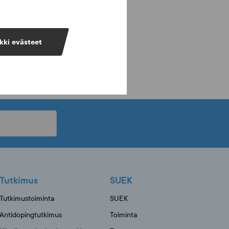
kki evästeet
Tutkimus
SUEK
Tutkimustoiminta
SUEK
Antidopingtutkimus
Toiminta