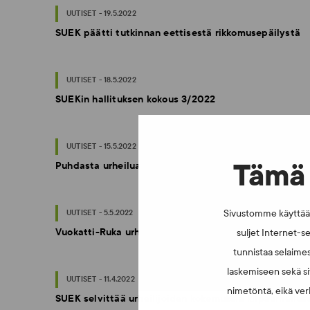
UUTISET - 19.5.2022
SUEK päätti tutkinnan eettisestä rikkomusepäilystä
UUTISET - 18.5.2022
SUEKin hallituksen kokous 3/2022
UUTISET - 15.5.2022
Tämä 
Puhdasta urheilua ja reilua peliä jääkiekon MM-kisois
Sivustomme käyttää e
UUTISET - 5.5.2022
Vuokatti-Ruka urheiluakatemia lähettää puhtaan urh
suljet Internet-se
tunnistaa selaimes
laskemiseen sekä si
UUTISET - 11.4.2022
nimetöntä, eikä verk
SUEK selvittää urheilijoiden kokemuksia kilpaurheilus