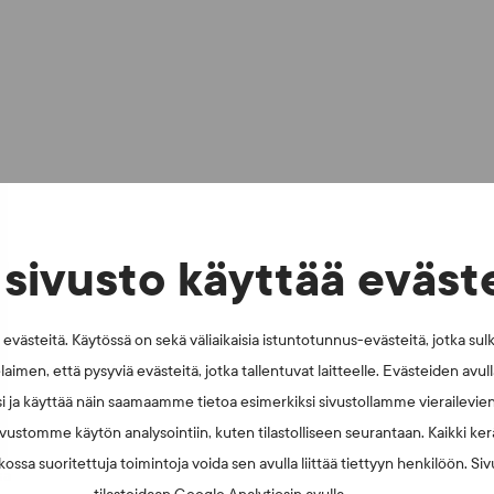
sivusto käyttää eväst
sa
västeitä. Käytössä on sekä väliaikaisia istuntotunnus-evästeitä, jotka sul
eilun sanomaa eteenpäin
laimen, että pysyviä evästeitä, jotka tallentuvat laitteelle. Evästeiden avu
i ja käyttää näin saamaamme tietoa esimerkiksi sivustollamme vierailevie
vustomme käytön analysointiin, kuten tilastolliseen seurantaan. Kaikki kerä
ossa suoritettuja toimintoja voida sen avulla liittää tiettyyn henkilöön. Si
sa