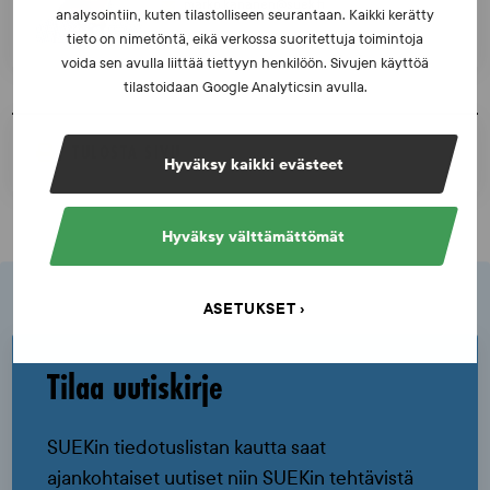
marko.kananen@suek.fi
analysointiin, kuten tilastolliseen seurantaan. Kaikki kerätty
tieto on nimetöntä, eikä verkossa suoritettuja toimintoja
voida sen avulla liittää tiettyyn henkilöön. Sivujen käyttöä
tilastoidaan Google Analyticsin avulla.
TULOSTA SIVU
Hyväksy kaikki evästeet
Hyväksy välttämättömät
ASETUKSET
Tilaa uutiskirje
SUEKin tiedotuslistan kautta saat
ajankohtaiset uutiset niin SUEKin tehtävistä