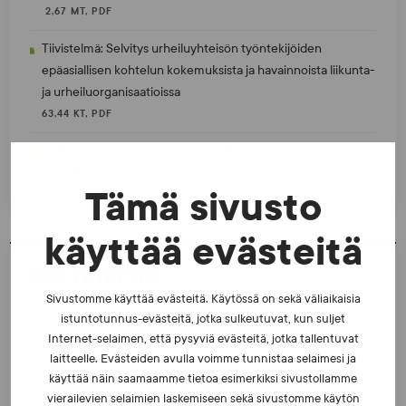
2,67 MT, PDF
Tiivistelmä: Selvitys urheiluyhteisön työntekijöiden
epäasiallisen kohtelun kokemuksista ja havainnoista liikunta-
ja urheiluorganisaatioissa
63,44 KT, PDF
Häirintä suomalaisessa kilpaurheilussa 2020
3,15 MT, PDF
Tämä sivusto
käyttää evästeitä
OTA YHTEYTTÄ
Sivustomme käyttää evästeitä. Käytössä on sekä väliaikaisia
istuntotunnus-evästeitä, jotka sulkeutuvat, kun suljet
Marko Kananen
Internet-selaimen, että pysyviä evästeitä, jotka tallentuvat
laitteelle. Evästeiden avulla voimme tunnistaa selaimesi ja
TUTKIMUSPÄÄLLIKKÖ
käyttää näin saamaamme tietoa esimerkiksi sivustollamme
040 653 6532
vierailevien selaimien laskemiseen sekä sivustomme käytön