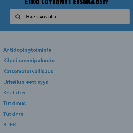
ETKÖ LÖYTÄNYT ETSIMÄÄSI?
Antidopingtoiminta
Kilpailumanipulaatio
Katsomoturvallisuus
Urheilun eettisyys
Koulutus
Tutkimus
Tutkinta
SUEK