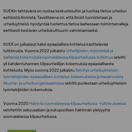
SUEKin tehtävänä on nostaa keskusteluihin ja tuottaa tietoa urheilun
eettisistä ilmiöistä. Tavoitteena on, että ilmiöt tunnistetaan ja
urheiluyhteisö hyödyntää tuotettua tietoa laatiessaan toimintamalleja
eettisesti kestävän urheilukulttuurin vahvistamiseksi.
SUEK on julkaissut kaksi epäasiallista kohtelua käsittelevää
tutkimusta. Vuonna 2022 julkaistu
Urheilijoiden myönteisiä ja
kielteisiä kokemuksia suomalaisessa kilpaurheilussa-tutkimus
selvitti
yli kahdentuhannen kilpaurheilijan kokemuksia epäasiallisesta
kohtelusta. Myös vuonna 2022 julkaistu
Selvitys urheiluyhteisön
työntekijöiden epäasiallisen kohtelun kokemuksista ja havainnoista
liikunta- ja urheiluorganisaatioissa
selvitti puolestaan urheiluyhteisön
työntekijöiden kokemuksia.
Vuonna 2020
Häirintä suomalaisessa kilpaurheilussa -tutkimuksessa
selvitettiin seksuaalisen ja sukupuolisen häirinnän yleisyyttä
suomalaisessa kilpaurheilussa.