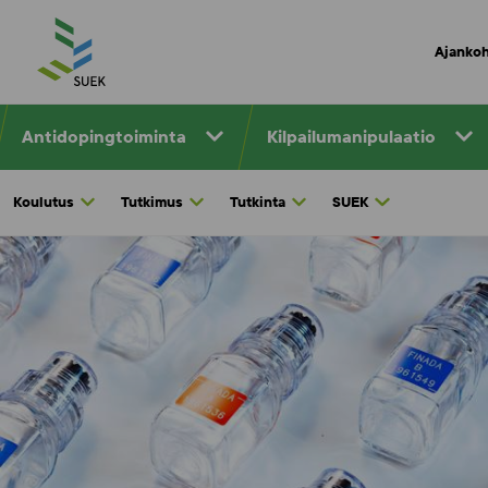
Skip
to
Ajankoh
content
Antidopingtoiminta
Kilpailumanipulaatio
Koulutus
Tutkimus
Tutkinta
SUEK