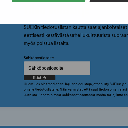
Tilaa uutiskirje
SUEKin tiedotuslistan kautta saat ajankohtaiset 
eettisesti kestävästä urheilukulttuurista suoraan
myös poistua listalta.
Sähköpostiosoite
TILAA
Huom. Jos olet median tai lajiliiton edustaja, ethän liity SUEKin yleis
omalle tiedotuslistalle. Näin varmistat, että saat tiedon oman alas
uutisista. Lähetä nimesi, sähköpostiosoitteesi, media tai lajiliitto 