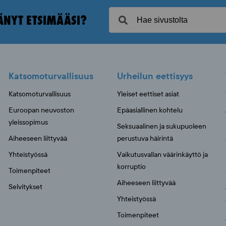
ÄNYT ETSIMÄÄSI?
Katsomoturvallisuus
Urheilun eettisyys
Katsomoturvallisuus
Yleiset eettiset asiat
Euroopan neuvoston
Epäasiallinen kohtelu
yleissopimus
Seksuaalinen ja sukupuoleen
Aiheeseen liittyvää
perustuva häirintä
Yhteistyössä
Vaikutusvallan väärinkäyttö ja
korruptio
Toimenpiteet
Aiheeseen liittyvää
Selvitykset
Yhteistyössä
Toimenpiteet