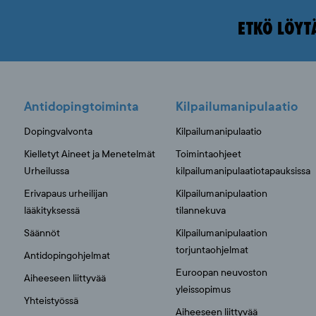
ETKÖ LÖYT
Antidopingtoiminta
Kilpailumanipulaatio
Dopingvalvonta
Kilpailumanipulaatio
Kielletyt Aineet ja Menetelmät
Toimintaohjeet
Urheilussa
kilpailumanipulaatiotapauksissa
Erivapaus urheilijan
Kilpailumanipulaation
lääkityksessä
tilannekuva
Säännöt
Kilpailumanipulaation
torjuntaohjelmat
Antidopingohjelmat
Euroopan neuvoston
Aiheeseen liittyvää
yleissopimus
Yhteistyössä
Aiheeseen liittyvää