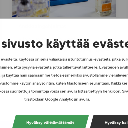
Antidopingohjelmat
Urheilujärjestöjen ja urheiluopistojen
sivusto käyttää eväst
antidopingohjelmat ovat vahva kannanotto sekä
julkinen linjaus puhtaan urheilun puolesta. Ohjelmat
innostavat ja sitouttavat laadukkaaseen
västeitä. Käytössä on sekä väliaikaisia istuntotunnus-evästeitä, jotka sul
antidopingtoimintaan.
laimen, että pysyviä evästeitä, jotka tallentuvat laitteelle. Evästeiden avu
i ja käyttää näin saamaamme tietoa esimerkiksi sivustollamme vierailevie
vustomme käytön analysointiin, kuten tilastolliseen seurantaan. Kaikki kerä
ossa suoritettuja toimintoja voida sen avulla liittää tiettyyn henkilöön. Si
tilastoidaan Google Analyticsin avulla.
Hyväksy välttämättömät
Hyväksy kai