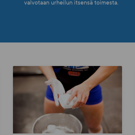
valvotaan urheilun itsensä toimesta.