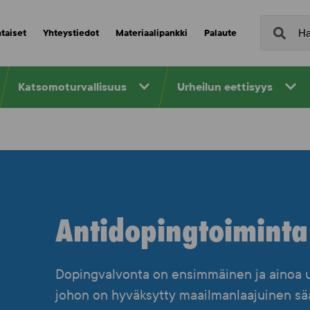
taiset
Yhteystiedot
Materiaalipankki
Palaute
Katsomoturvallisuus
Urheilun eettisyys
Antidopingtoiminta
Dopingvalvonta on ensimmäinen ja ainoa u
johon on hyväksytty maailmanlaajuinen sä