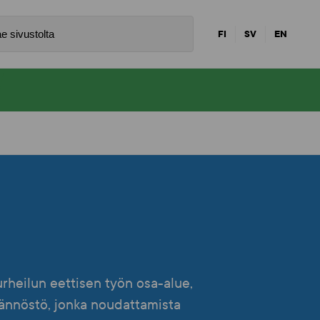
FI
SV
EN
rheilun eettisen työn osa-alue,
ännöstö, jonka noudattamista