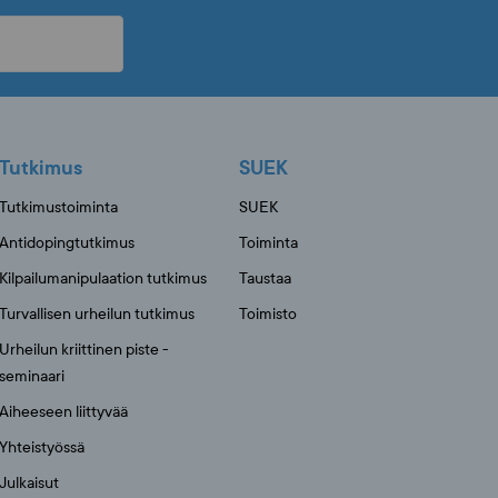
Tutkimus
SUEK
Tutkimustoiminta
SUEK
Antidopingtutkimus
Toiminta
Kilpailumanipulaation tutkimus
Taustaa
Turvallisen urheilun tutkimus
Toimisto
Urheilun kriittinen piste -
seminaari
Aiheeseen liittyvää
Yhteistyössä
Julkaisut