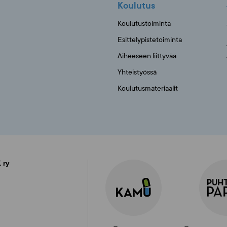
Koulutus
Koulutustoiminta
Esittelypistetoiminta
Aiheeseen liittyvää
Yhteistyössä
Koulutusmateriaalit
 ry