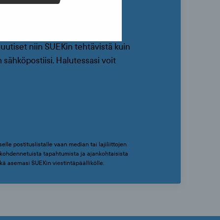
uutiset niin SUEKin tehtävistä kuin
 sähköpostiisi. Halutessasi voit
elle postituslistalle vaan median tai lajiliittojen
i kohdennetuista tapahtumista ja ajankohtaisista
sekä asemasi SUEKin viestintäpäällikölle.