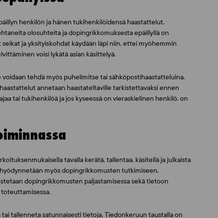
äillyn henkilön ja hänen tukihenkilöidensä haastattelut.
taneita olosuhteita ja dopingrikkomuksesta epäillyllä on
vät seikat ja yksityiskohdat käydään läpi niin, ettei myöhemmin
selvittäminen voisi lykätä asian käsittelyä.
 voidaan tehdä myös puhelimitse tai sähköpostihaastatteluina.
 haastattelut annetaan haastateltaville tarkistettavaksi ennen
jaa tai tukihenkilöä ja jos kyseessä on vieraskielinen henkilö, on
toiminnassa
ituksenmukaisella tavalla kerätä, tallentaa, käsitellä ja julkaista
 joita hyödynnetään myös dopingrikkomusten tutkimiseen.
 avustetaan dopingrikkomusten paljastamisessa sekä tietoon
 toteuttamisessa.
ä tai tallenneta satunnaisesti tietoja. Tiedonkeruun taustalla on