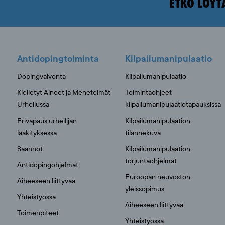
ETKÖ LÖYT
Antidopingtoiminta
Kilpailumanipulaatio
Dopingvalvonta
Kilpailumanipulaatio
Kielletyt Aineet ja Menetelmät
Toimintaohjeet
Urheilussa
kilpailumanipulaatiotapauksissa
Erivapaus urheilijan
Kilpailumanipulaation
lääkityksessä
tilannekuva
Säännöt
Kilpailumanipulaation
torjuntaohjelmat
Antidopingohjelmat
Euroopan neuvoston
Aiheeseen liittyvää
yleissopimus
Yhteistyössä
Aiheeseen liittyvää
Toimenpiteet
Yhteistyössä