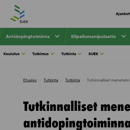
Skip
to
Ajankoh
content
Antidopingtoiminta
Kilpailumanipulaatio
Koulutus
Tutkimus
Tutkinta
SUEK
Etusivu
Tutkinta
Tutkinta
Tutkinnalliset menetelm
Tutkinnalliset men
antidopingtoiminn