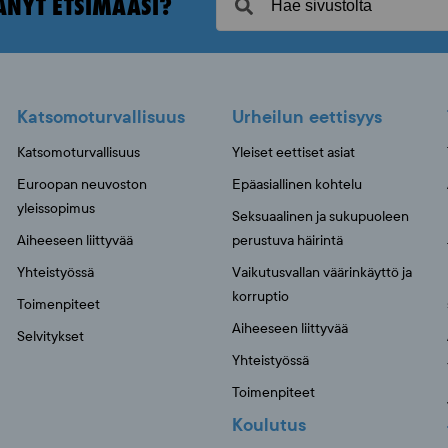
ÄNYT ETSIMÄÄSI?
Katsomoturvallisuus
Urheilun eettisyys
Katsomoturvallisuus
Yleiset eettiset asiat
Euroopan neuvoston
Epäasiallinen kohtelu
yleissopimus
Seksuaalinen ja sukupuoleen
Aiheeseen liittyvää
perustuva häirintä
Yhteistyössä
Vaikutusvallan väärinkäyttö ja
korruptio
Toimenpiteet
Aiheeseen liittyvää
Selvitykset
Yhteistyössä
Toimenpiteet
Koulutus