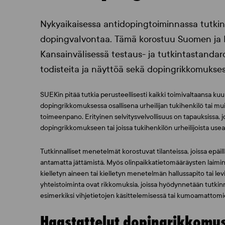
Nykyaikaisessa antidopingtoiminnassa tutkinn
dopingvalvontaa. Tämä korostuu Suomen ja 
Kansainvälisessä testaus- ja tutkintastandard
todisteita ja näyttöä sekä dopingrikkomuksest
SUEKin pitää tutkia perusteellisesti kaikki toimivaltaansa k
dopingrikkomuksessa osallisena urheilijan tukihenkilö tai m
toimeenpano. Erityinen selvitysvelvollisuus on tapauksissa, joi
dopingrikkomukseen tai joissa tukihenkilön urheilijoista use
Tutkinnalliset menetelmät korostuvat tilanteissa, joissa epäill
antamatta jättämistä. Myös olinpaikkatietomääräysten laiminl
kielletyn aineen tai kielletyn menetelmän hallussapito tai levi
yhteistoiminta ovat rikkomuksia, joissa hyödynnetään tutkinnal
esimerkiksi vihjetietojen käsittelemisessä tai kumoamattomie
Haastattelut dopingrikkomus