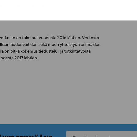
ojattuun tallennusalustaan.
verkosto on toiminut vuodesta 2016 lähtien. Verkosto
ellisen tiedonvaihdon sekä muun yhteistyön eri maiden
llä on pitkä kokemus tiedustelu- ja tutkintatyöstä
odesta 2017 lähtien.