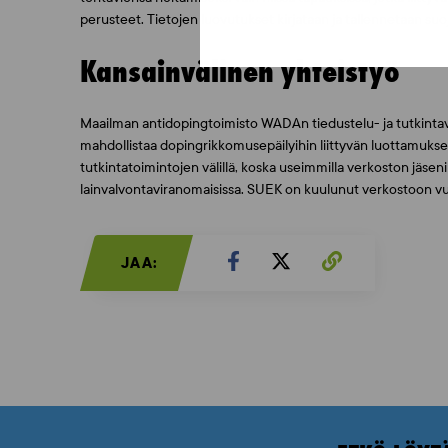
perusteet. Tietojen luovutukset kirjataan ja tallennetaan su
Kansainvälinen yhteistyö
Maailman antidopingtoimisto WADAn tiedustelu- ja tutkinta
mahdollistaa dopingrikkomusepäilyihin liittyvän luottamuks
tutkintatoimintojen välillä, koska useimmilla verkoston jäseni
lainvalvontaviranomaisissa. SUEK on kuulunut verkostoon vu
JAA: