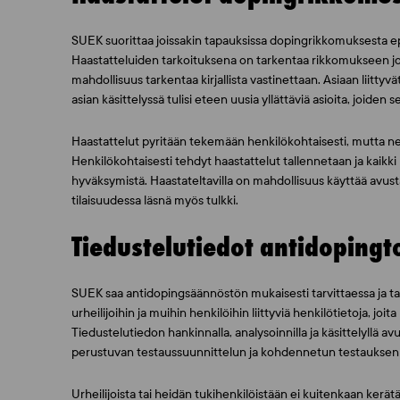
SUEK suorittaa joissakin tapauksissa dopingrikkomuksesta ep
Haastatteluiden tarkoituksena on tarkentaa rikkomukseen joh
mahdollisuus tarkentaa kirjallista vastinettaan. Asiaan liitty
asian käsittelyssä tulisi eteen uusia yllättäviä asioita, joiden 
Haastattelut pyritään tekemään henkilökohtaisesti, mutta ne
Henkilökohtaisesti tehdyt haastattelut tallennetaan ja kaikki
hyväksymistä. Haastateltavilla on mahdollisuus käyttää avusta
tilaisuudessa läsnä myös tulkki.
Tiedustelutiedot antidoping
SUEK saa antidopingsäännöstön mukaisesti tarvittaessa ja tarko
urheilijoihin ja muihin henkilöihin liittyviä henkilötietoja,
Tiedustelutiedon hankinnalla, analysoinnilla ja käsittelyllä
perustuvan testaussuunnittelun ja kohdennetun testauksen
Urheilijoista tai heidän tukihenkilöistään ei kuitenkaan kerät