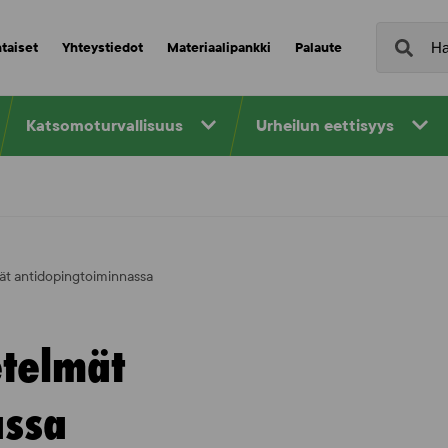
taiset
Yhteystiedot
Materiaalipankki
Palaute
Katsomoturvallisuus
Urheilun eettisyys
ät antidopingtoiminnassa
etelmät
assa