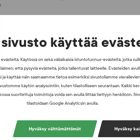
y.
aatio- tai katsomoturvallisuusrikkomuksista ILMO-palvelun kautta.
kana sitä laajennettiin koskemaan myös eettisiä rikkomuksia
sivusto käyttää eväst
nnistautumattomina ja siksi niitä pitää arvioida kriittisesti
ta. Uusia tietoja myös verrataan aiempiin tietoihin ja niiden
västeitä. Käytössä on sekä väliaikaisia istuntotunnus-evästeitä, jotka sul
n testaustiimin kanssa, jonka jälkeen tehdään päätökset
laimen, että pysyviä evästeitä, jotka tallentuvat laitteelle. Evästeiden avu
metön vihjetieto ei yleensä johda sellaisenaan toimenpiteisiin.
etoa, esimerkiksi Urheilijan biologisesta passista tai aiempia
i ja käyttää näin saamaamme tietoa esimerkiksi sivustollamme vierailevie
a esimerkiksi kohdennettu dopingtestaus.
vustomme käytön analysointiin, kuten tilastolliseen seurantaan. Kaikki kerä
ossa suoritettuja toimintoja voida sen avulla liittää tiettyyn henkilöön. Si
lkiset asiakirjat. SUEK tarkistaa vähintään vuosittain Suomen
tilastoidaan Google Analyticsin avulla.
 dopingtestauksen alaiseen kilpaurheiluun, koska urheilijalla tai
ainetta tai menetelmää, jonka tai joiden käyttäminen on kielletty
Hyväksy välttämättömät
Hyväksy kai
poliisi- ja tulliviranomaisille sekä niille, jotka tarvitsevat tietoa
ät suoranaisesti antidopingtyöhön ja joihin on olemassa lailliset