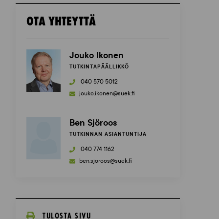
OTA YHTEYTTÄ
Jouko Ikonen
TUTKINTAPÄÄLLIKKÖ
040 570 5012
jouko.ikonen@suek.fi
Ben Sjöroos
TUTKINNAN ASIANTUNTIJA
040 774 1162
ben.sjoroos@suek.fi
TULOSTA SIVU