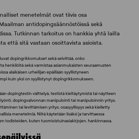
alliset menetelmät ovat tiivis osa
Maailman antidopingsäännöstöissä sekä
issa. Tutkinnan tarkoitus on hankkia yhtä lailla
a että sitä vastaan osoittavista asioista.
uuluvat dopingrikkomukset sekä selvittää, onko
uita henkilöitä sekä varmistaa asianmukaisten seuraamusten
ssa alaikäisen urheilijan epäillään syyllistyneen
ampi kuin yksi on syyllistynyt dopingrikkomukseen.
ään dopingtestin välttelyä, testistä kieltäytymistä tai näytteen
yönti, dopingvalvonnan manipulointi tai manipuloinnin yritys,
ttäminen tai levittämisen yritys, osasyyllisyys sekä kielletty
lisia menetelmiä. Niitä käytetään lisäksi ja tarvittaessa
n todisteiden, kuten tuomioistuinasiakirjojen, hankinnassa.
epäilyissä