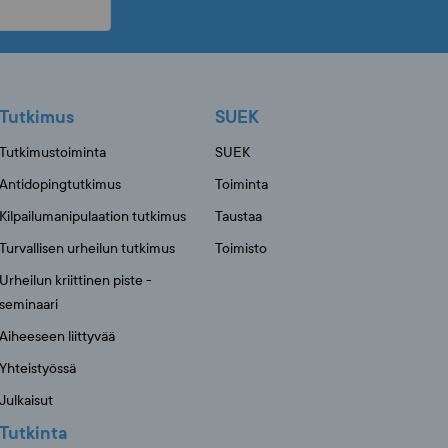
Tutkimus
SUEK
Tutkimustoiminta
SUEK
Antidopingtutkimus
Toiminta
Kilpailumanipulaation tutkimus
Taustaa
Turvallisen urheilun tutkimus
Toimisto
Urheilun kriittinen piste -
seminaari
Aiheeseen liittyvää
Yhteistyössä
Julkaisut
Tutkinta