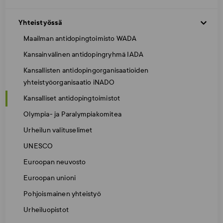
Yhteistyössä
Maailman antidopingtoimisto WADA
Kansainvälinen antidopingryhmä IADA
Kansallisten antidopingorganisaatioiden
yhteistyöorganisaatio iNADO
Kansalliset antidopingtoimistot
Olympia- ja Paralympiakomitea
Urheilun valituselimet
UNESCO
Euroopan neuvosto
Euroopan unioni
Pohjoismainen yhteistyö
Urheiluopistot