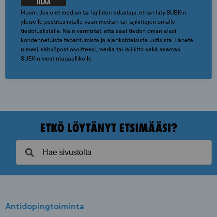
TILAA
Huom. Jos olet median tai lajiliiton edustaja, ethän liity SUEKin
yleiselle postituslistalle vaan median tai lajiliittojen omalle
tiedotuslistalle. Näin varmistat, että saat tiedon oman alasi
kohdennetuista tapahtumista ja ajankohtaisista uutisista. Lähetä
nimesi, sähköpostiosoitteesi, media tai lajiliitto sekä asemasi
SUEKin viestintäpäällikölle.
ETKÖ LÖYTÄNYT ETSIMÄÄSI?
Antidopingtoiminta