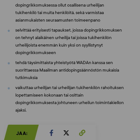
dopingrikkomuksessa ollut osallisena urheilijan
tukihenkilö tai muita henkilöitä, sekä varmistaa
asianmukaisten seuraamusten toimeenpano
selvittää erityisesti tapaukset, joissa dopingrikkomuksen
on tehnyt alaikäinen urheilija tai joissa tukihenkilön
urheilijoista enemmän kuin yksi on syyllistynyt
dopingrikkomukseen
tehdä täysimittaista yhteistyötä WADAn kanssa sen
suorittaessa Maailman antidopingsäännöstön mukaisia
tutkimuksia
vaikuttaa urheilijan tai urheilijan tukihenkilön rahoituksen
lopettamiseen kokonaan tai osittain
dopingrikkomuksesta johtuneen urheilun toimintakiellon
ajaksi.
JAA: