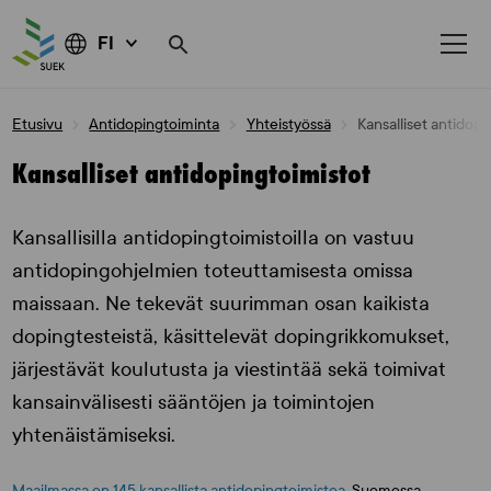
FI
Skip
Etusivu
Antidopingtoiminta
Yhteistyössä
Kansalliset antidopi
to
content
Kansalliset antidopingtoimistot
Kansallisilla antidopingtoimistoilla on vastuu
antidopingohjelmien toteuttamisesta omissa
maissaan. Ne tekevät suurimman osan kaikista
dopingtesteistä, käsittelevät dopingrikkomukset,
järjestävät koulutusta ja viestintää sekä toimivat
kansainvälisesti sääntöjen ja toimintojen
yhtenäistämiseksi.
Maailmassa on 145 kansallista antidopingtoimistoa.
Suomessa