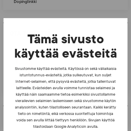
Dopinglinkki
OTA YHTEYTTÄ
Tämä sivusto
käyttää evästeitä
Teemu Japisson
PÄÄSIHTEERI
Sivustomme käyttää evästeitä. Käytössä on sekä väliaikaisia
0400 878 949
istuntotunnus-evästeitä, jotka sulkeutuvat, kun suljet
teemu.japisson@suek.fi
Internet-selaimen, että pysyviä evästeitä, jotka tallentuvat
laitteelle. Evästeiden avulla voimme tunnistaa selaimesi ja
käyttää näin saamaamme tietoa esimerkiksi sivustollamme
vierailevien selaimien laskemiseen sekä sivustomme käytön
analysointiin, kuten tilastolliseen seurantaan. Kaikki kerätty
tieto on nimetöntä, eikä verkossa suoritettuja toimintoja
TULOSTA SIVU
voida sen avulla liittää tiettyyn henkilöön. Sivujen käyttöä
tilastoidaan Google Analyticsin avulla.