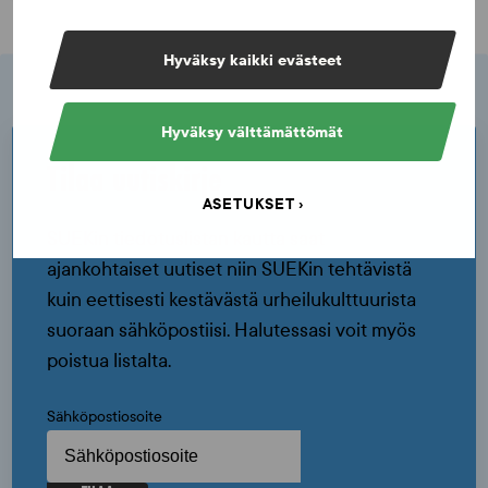
Hyväksy kaikki evästeet
Hyväksy välttämättömät
Tilaa uutiskirje
ASETUKSET
SUEKin tiedotuslistan kautta saat
ajankohtaiset uutiset niin SUEKin tehtävistä
kuin eettisesti kestävästä urheilukulttuurista
suoraan sähköpostiisi. Halutessasi voit myös
poistua listalta.
Sähköpostiosoite