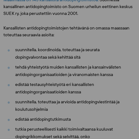
kansallinen antidopingtoimisto on Suomen urheilun eettinen keskus
SUEK ry, joka perustettiin vuonna 2001.
Kansallisten antidopingtoimistojen tehtävänä on omassa maassaan
toteuttaa seuraavia asioita:
suunnitella, koordinoida, toteuttaa ja seurata
dopingvalvontaa sekä kehittää sitä
tehdä yhteistyötä muiden kansallisten ja kansainvälisten
antidopingorganisaatioiden ja viranomaisten kanssa
edistää testausyhteistyötä eri kansallisten
antidopingorganisaatioiden kanssa
suunnitella, toteuttaa ja arvioida antidopingviestintää ja
koulutusohjelmia
edistää antidopingtutkimusta
tutkia perusteellisesti kaikki toimivaltaansa kuuluvat
dopingrikkomukset sekä selvittää, onko