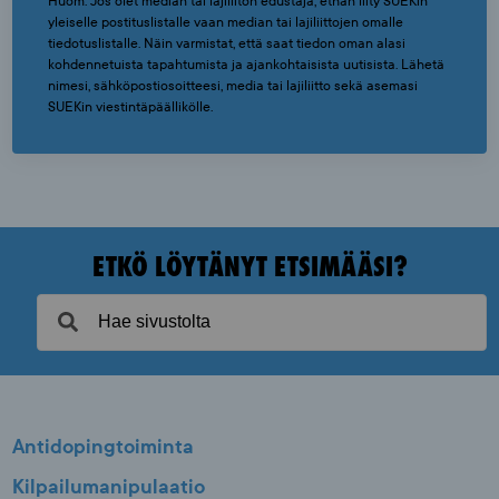
Huom. Jos olet median tai lajiliiton edustaja, ethän liity SUEKin
yleiselle postituslistalle vaan median tai lajiliittojen omalle
tiedotuslistalle. Näin varmistat, että saat tiedon oman alasi
kohdennetuista tapahtumista ja ajankohtaisista uutisista. Lähetä
nimesi, sähköpostiosoitteesi, media tai lajiliitto sekä asemasi
SUEKin viestintäpäällikölle.
ETKÖ LÖYTÄNYT ETSIMÄÄSI?
Antidopingtoiminta
Kilpailumanipulaatio