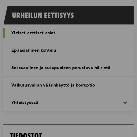
URHEILUN EETTISYYS
Yleiset eettiset asiat
Epäasiallinen kohtelu
Seksuaalinen ja sukupuoleen perustuva häirintä
Vaikutusvallan väärinkäyttö ja korruptio
Yhteistyössä
TIEDOSTOT