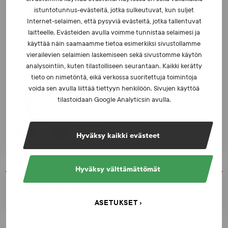
Marko Kananen
istuntotunnus-evästeitä, jotka sulkeutuvat, kun suljet
TUTKIMUSPÄÄLLIKKÖ
Internet-selaimen, että pysyviä evästeitä, jotka tallentuvat
040 653 6532
laitteelle. Evästeiden avulla voimme tunnistaa selaimesi ja
marko.kananen@suek.fi
käyttää näin saamaamme tietoa esimerkiksi sivustollamme
vierailevien selaimien laskemiseen sekä sivustomme käytön
analysointiin, kuten tilastolliseen seurantaan. Kaikki kerätty
tieto on nimetöntä, eikä verkossa suoritettuja toimintoja
Jouko Ikonen
voida sen avulla liittää tiettyyn henkilöön. Sivujen käyttöä
TUTKINTAPÄÄLLIKKÖ
tilastoidaan Google Analyticsin avulla.
040 570 5012
jouko.ikonen@suek.fi
Hyväksy kaikki evästeet
Hyväksy välttämättömät
TULOSTA SIVU
ASETUKSET