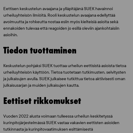
Eettisen keskustelun avaajana ja ylläpitäjänä SUEK havainnoi
urheiluyhteisön ilmiöitä. Rooli keskustelun avaajana edellyttää
avoimuutta ja rohkeutta nostaa esiin myös kielteisiä asioita sekä
ennakoiden tulevaa että reagoiden jo esillä oleviin ajankohtaisiin
asioihin.
Tiedon tuottaminen
Keskustelun pohjaksi SUEK tuottaa urheilun eettisistä asioista tietoa
urheiluyhteisön käyttöön. Tietoa tuotetaan tutkimusten, selvitysten
ja julkaisujen avulla. SUEK julkaisee tutkittua tietoa aktiivisesti oman
julkaisusarjan ja muiden julkaisujen kautta.
Eettiset rikkomukset
Vuoden 2022 alusta voimaan tulleessa urheilun keskitetyssä
kurinpitojärjestelmässä SUEK vastaa vakavien eettisten asioiden
tutkinnasta ja kurinpitovaatimuksen esittämisestä