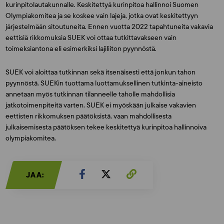
kurinpitolautakunnalle. Keskitettyä kurinpitoa hallinnoi Suomen
Olympiakomitea ja se koskee vain lajeja, jotka ovat keskitettyyn
järjestelmään sitoutuneita. Ennen vuotta 2022 tapahtuneita vakavia
eettisiä rikkomuksia SUEK voi ottaa tutkittavakseen vain
toimeksiantona eli esimerkiksi lajiliiton pyynnöstä.
SUEK voi aloittaa tutkinnan sekä itsenäisesti että jonkun tahon
pyynnöstä. SUEKin tuottama luottamuksellinen tutkinta-aineisto
annetaan myös tutkinnan tilanneelle taholle mahdollisia
jatkotoimenpiteitä varten. SUEK ei myöskään julkaise vakavien
eettisten rikkomuksen päätöksistä, vaan mahdollisesta
julkaisemisesta päätöksen tekee keskitettyä kurinpitoa hallinnoiva
olympiakomitea.
JAA: