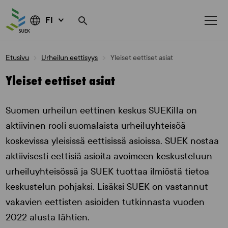
FI
Skip
Etusivu
Urheilun eettisyys
Yleiset eettiset asiat
to
content
Yleiset eettiset asiat
Suomen urheilun eettinen keskus SUEKilla on
aktiivinen rooli suomalaista urheiluyhteisöä
koskevissa yleisissä eettisissä asioissa. SUEK nostaa
aktiivisesti eettisiä asioita avoimeen keskusteluun
urheiluyhteisössä ja SUEK tuottaa ilmiöstä tietoa
keskustelun pohjaksi. Lisäksi SUEK on vastannut
vakavien eettisten asioiden tutkinnasta vuoden
2022 alusta lähtien.