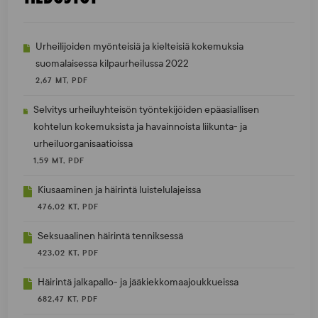
Urheilijoiden myönteisiä ja kielteisiä kokemuksia
suomalaisessa kilpaurheilussa 2022
2,67 MT, PDF
Selvitys urheiluyhteisön työntekijöiden epäasiallisen
kohtelun kokemuksista ja havainnoista liikunta- ja
urheiluorganisaatioissa
1,59 MT, PDF
Kiusaaminen ja häirintä luistelulajeissa
476,02 KT, PDF
Seksuaalinen häirintä tenniksessä
423,02 KT, PDF
Häirintä jalkapallo- ja jääkiekkomaajoukkueissa
682,47 KT, PDF