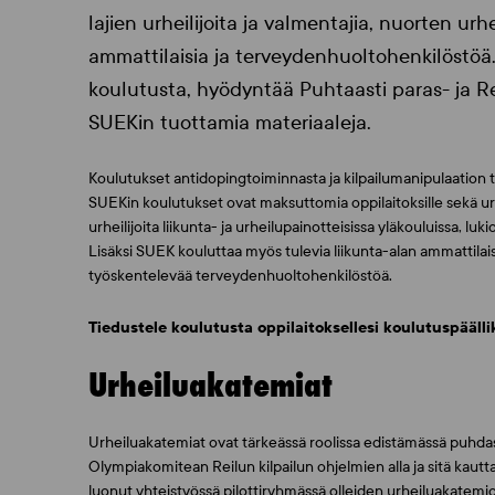
lajien urheilijoita ja valmentajia, nuorten ur
ammattilaisia ja terveydenhuoltohenkilöstöä.
koulutusta, hyödyntää Puhtaasti paras- ja Re
SUEKin tuottamia materiaaleja.
Koulutukset antidopingtoiminnasta ja kilpailumanipulaation to
SUEKin koulutukset ovat maksuttomia oppilaitoksille sekä ur
urheilijoita liikunta- ja urheilupainotteisissa yläkouluissa, lu
Lisäksi SUEK kouluttaa myös tulevia liikunta-alan ammattilaisi
työskentelevää terveydenhuoltohenkilöstöä.
Tiedustele koulutusta oppilaitoksellesi koulutuspäällik
Urheiluakatemiat
Urheiluakatemiat ovat tärkeässä roolissa edistämässä puhdast
Olympiakomitean Reilun kilpailun ohjelmien alla ja sitä kaut
luonut yhteistyössä pilottiryhmässä olleiden urheiluakatemi