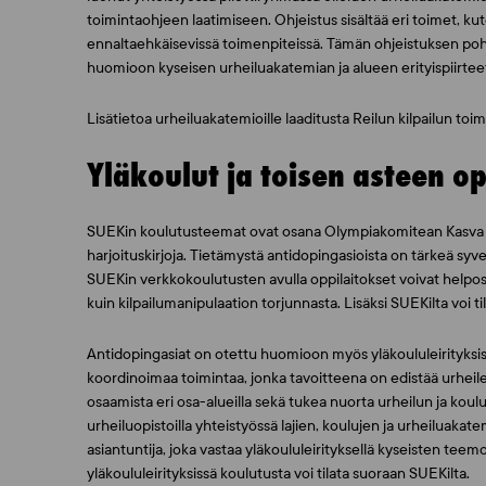
toimintaohjeen laatimiseen. Ohjeistus sisältää eri toimet, ku
ennaltaehkäisevissä toimenpiteissä. Tämän ohjeistuksen po
huomioon kyseisen urheiluakatemian ja alueen erityispiirtee
Lisätietoa urheiluakatemioille laaditusta Reilun kilpailun toi
Yläkoulut ja toisen asteen op
SUEKin koulutusteemat ovat osana Olympiakomitean Kasva urhei
harjoituskirjoja. Tietämystä antidopingasioista on tärkeä syv
SUEKin verkkokoulutusten avulla oppilaitokset voivat helpost
kuin kilpailumanipulaation torjunnasta. Lisäksi SUEKilta voi t
Antidopingasiat on otettu huomioon myös yläkoululeirityksi
koordinoimaa toimintaa, jonka tavoitteena on edistää urheileva
osaamista eri osa-alueilla sekä tukea nuorta urheilun ja koul
urheiluopistoilla yhteistyössä lajien, koulujen ja urheiluaka
asiantuntija, joka vastaa yläkoululeirityksellä kyseisten teem
yläkoululeirityksissä koulutusta voi tilata suoraan SUEKilta.