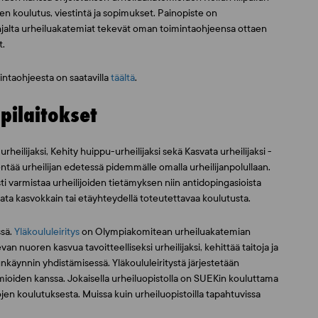
ten koulutus, viestintä ja sopimukset. Painopiste on
hjalta urheiluakatemiat tekevät oman toimintaohjeensa ottaen
t.
mintaohjeesta on saatavilla
täältä
.
pilaitokset
lijaksi, Kehity huippu-urheilijaksi sekä Kasvata urheilijaksi -
entää urheilijan edetessä pidemmälle omalla urheilijanpolullaan.
i varmistaa urheilijoiden tietämyksen niin antidopingasioista
ilata kasvokkain tai etäyhteydellä toteutettavaa koulutusta.
ssä.
Yläkoululeiritys
on Olympiakomitean urheiluakatemian
n nuoren kasvua tavoitteelliseksi urheilijaksi, kehittää taitoja ja
unkäynnin yhdistämisessä. Yläkoululeiritystä järjestetään
temioiden kanssa. Jokaisella urheiluopistolla on SUEKin kouluttama
ojen koulutuksesta. Muissa kuin urheiluopistoilla tapahtuvissa