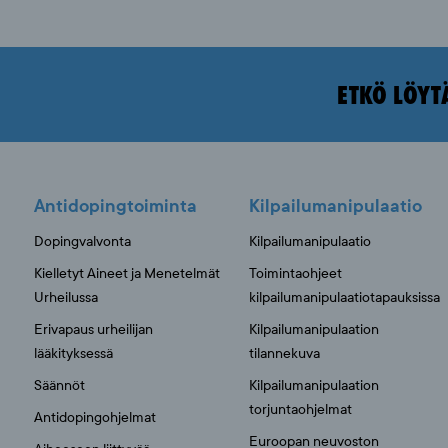
ETKÖ LÖYT
Antidopingtoiminta
Kilpailumanipulaatio
Dopingvalvonta
Kilpailumanipulaatio
Kielletyt Aineet ja Menetelmät
Toimintaohjeet
Urheilussa
kilpailumanipulaatiotapauksissa
Erivapaus urheilijan
Kilpailumanipulaation
lääkityksessä
tilannekuva
Säännöt
Kilpailumanipulaation
torjuntaohjelmat
Antidopingohjelmat
Euroopan neuvoston