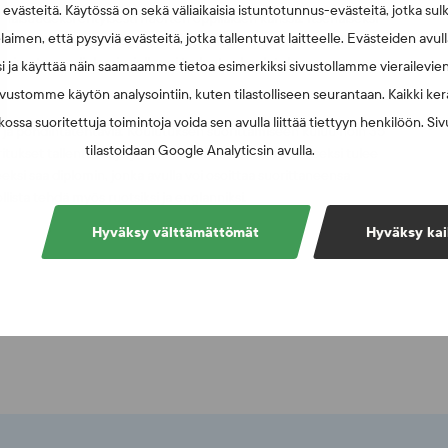
västeitä. Käytössä on sekä väliaikaisia istuntotunnus-evästeitä, jotka sul
aisuudeksi erityisesti nuorten oppilaiden kanssa. Itsenäiseksi
laimen, että pysyviä evästeitä, jotka tallentuvat laitteelle. Evästeiden avu
en asteen urheiluoppilaitoksissa, liikunta-alan ammatillisissa
amisesta saa diplomin, jolla voi todentaa koulutuksen
i ja käyttää näin saamaamme tietoa esimerkiksi sivustollamme vierailevie
vustomme käytön analysointiin, kuten tilastolliseen seurantaan. Kaikki kerä
ossa suoritettuja toimintoja voida sen avulla liittää tiettyyn henkilöön. Si
 ja pohdintatehtäviä. Koulutuksen suorittamiseen kuluu noin 35
tilastoidaan Google Analyticsin avulla.
ritukset tallentuvat järjestelmään. Kurssin suorittamiseksi tulee
ksi saa diplomin, jonka avulla voi osoittaa suorittaneensa
ista tehdä myös ruotsiksi ja englanniksi.
Hyväksy välttämättömät
Hyväksy kai