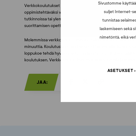
Sivustomme käyttää e
Verkkokoulutukset sopivat hyvin oppitunnin mittaiseksi kokon
suljet Internet-se
oppimistehtäväksi verkkokoulutukset sopivat esimerkiksi toise
tutkinnoissa tai ylemmissä tutkinnoissa. Koulutuksen suoritt
tunnistaa selaimes
suorittamisen opettajalle.
laskemiseen sekä si
nimetöntä, eikä verk
Molemmissa verkkokoulutuksissa on videoita sekä harjoitus-
minuuttia. Koulutusta ei tarvitse suorittaa kerralla, koska suo
loppukoe tehdä hyväksytysti. Hyväksytyn suorituksen päättee
koulutuksen. Verkkokoulutukset ovat maksuttomia ja mahdoll
ASETUKSET
JAA: