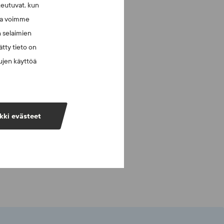
keutuvat, kun
lla voimme
n selaimien
tty tieto on
vujen käyttöä
kki evästeet