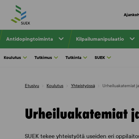
Skip
to
Ajankoh
content
Antidopingtoiminta
Kilpailumanipulaatio
Koulutus
Tutkimus
Tutkinta
SUEK
Etusivu
Koulutus
Yhteistyössä
Urheiluakatemiat ja
Urheiluakatemiat ja
SUEK tekee yhteistyötä useiden eri oppilaitos