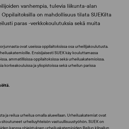
heilijoiden vanhempia, tulevia liikunta-alan
 Oppilaitoksilla on mahdollisuus tilata SUEKilta
ilusti paras -verkkokoulutuksia sekä muita
rjunnasta ovat useissa oppilaitoksissa osa urheilijakoulutusta.
heiluakatemioille. Ensisijaisesti SUEK käy kouluttamassa
kioissa, ammatillisissa oppilaitoksissa sekä urheiluakatemioissa.
a korkeakouluissa ja yliopistoissa sekä urheilun parissa
öltä.
a ja reilua urheilua omalla alueellaan. Urheiluakatemiat ovat
ta sitoutuneet urheiluyhteisön vastuullisuustyöhön. SUEK on
oiden kanssa ohjeistuksen urheiluakatemioiden Reilun kilpailun