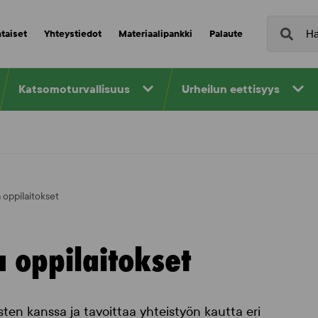
taiset
Yhteystiedot
Materiaalipankki
Palaute
Katsomoturvallisuus
Urheilun eettisyys
 oppilaitokset
 oppilaitokset
ten kanssa ja tavoittaa yhteistyön kautta eri