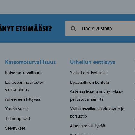
ÄNYT ETSIMÄÄSI?
Katsomoturvallisuus
Urheilun eettisyys
Katsomoturvallisuus
Yleiset eettiset asiat
Euroopan neuvoston
Epäasiallinen kohtelu
yleissopimus
Seksuaalinen ja sukupuoleen
Aiheeseen liittyvää
perustuva häirintä
Yhteistyössä
Vaikutusvallan väärinkäyttö ja
korruptio
Toimenpiteet
Aiheeseen liittyvää
Selvitykset