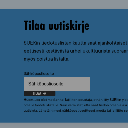
Tilaa uutiskirje
SUEKin tiedotuslistan kautta saat ajankohtaiset 
eettisesti kestävästä urheilukulttuurista suoraan
myös poistua listalta.
Sähköpostiosoite
TILAA
Huom. Jos olet median tai lajiliiton edustaja, ethän liity SUEKin yleis
omalle tiedotuslistalle. Näin varmistat, että saat tiedon oman alas
uutisista. Lähetä nimesi, sähköpostiosoitteesi, media tai lajiliitto 