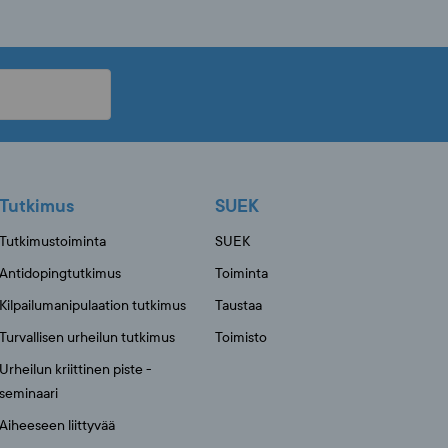
Tutkimus
SUEK
Tutkimustoiminta
SUEK
Antidopingtutkimus
Toiminta
Kilpailumanipulaation tutkimus
Taustaa
Turvallisen urheilun tutkimus
Toimisto
Urheilun kriittinen piste -
seminaari
Aiheeseen liittyvää