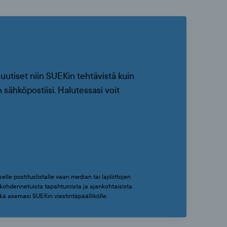
uutiset niin SUEKin tehtävistä kuin
 sähköpostiisi. Halutessasi voit
elle postituslistalle vaan median tai lajiliittojen
i kohdennetuista tapahtumista ja ajankohtaisista
sekä asemasi SUEKin viestintäpäällikölle.