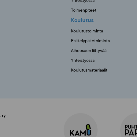
Yhteistyössä
Toimenpiteet
Koulutus
Koulutustoiminta
Esittelypistetoiminta
Aiheeseen liittyvää
Yhteistyössä
Koulutusmateriaalit
 ry