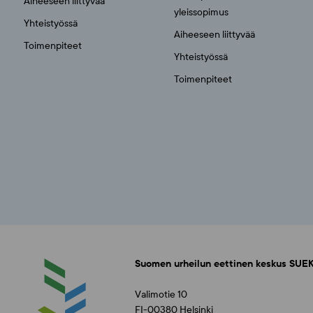
Aiheeseen liittyvää
yleissopimus
Yhteistyössä
Aiheeseen liittyvää
Toimenpiteet
Yhteistyössä
Toimenpiteet
Suomen urheilun eettinen keskus SUEK
Valimotie 10
FI-00380 Helsinki