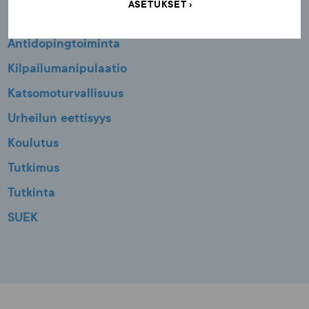
ASETUKSET
Antidopingtoiminta
Kilpailumanipulaatio
Katsomoturvallisuus
Urheilun eettisyys
Koulutus
Tutkimus
Tutkinta
SUEK