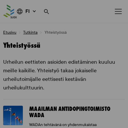
FI
Skip
Etusivu
Tutkinta
Yhteistyössä
to
content
Yhteistyössä
Urheilun eettisten asioiden edistäminen kuuluu
meille kaikille. Yhteistyö takaa jokaiselle
urheilutoimijalle eettisesti kestävän
urheilukulttuurin.
MAAILMAN ANTIDOPINGTOIMISTO
WADA
WADAn tehtävänä on yhdenmukaistaa