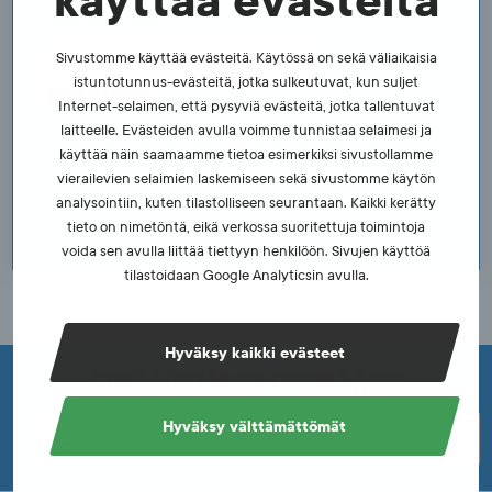
käyttää evästeitä
Sähköpostiosoite
Sivustomme käyttää evästeitä. Käytössä on sekä väliaikaisia
istuntotunnus-evästeitä, jotka sulkeutuvat, kun suljet
TILAA
Internet-selaimen, että pysyviä evästeitä, jotka tallentuvat
Huom. Jos olet median tai lajiliiton edustaja, ethän liity SUEKin
laitteelle. Evästeiden avulla voimme tunnistaa selaimesi ja
yleiselle postituslistalle vaan median tai lajiliittojen omalle
käyttää näin saamaamme tietoa esimerkiksi sivustollamme
tiedotuslistalle. Näin varmistat, että saat tiedon oman alasi
vierailevien selaimien laskemiseen sekä sivustomme käytön
kohdennetuista tapahtumista ja ajankohtaisista uutisista. Lähetä
analysointiin, kuten tilastolliseen seurantaan. Kaikki kerätty
nimesi, sähköpostiosoitteesi, media tai lajiliitto sekä asemasi
SUEKin viestintäpäällikölle.
tieto on nimetöntä, eikä verkossa suoritettuja toimintoja
voida sen avulla liittää tiettyyn henkilöön. Sivujen käyttöä
tilastoidaan Google Analyticsin avulla.
Hyväksy kaikki evästeet
ETKÖ LÖYTÄNYT ETSIMÄÄSI?
Hyväksy välttämättömät