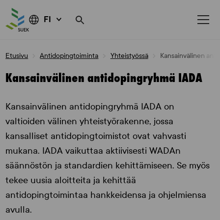
FI
Skip
Etusivu
Antidopingtoiminta
Yhteistyössä
Kansainvälinen ant
to
content
Kansainvälinen antidopingryhmä IADA
Kansainvälinen antidopingryhmä IADA on
valtioiden välinen yhteistyörakenne, jossa
kansalliset antidopingtoimistot ovat vahvasti
mukana. IADA vaikuttaa aktiivisesti WADAn
säännöstön ja standardien kehittämiseen. Se myös
tekee uusia aloitteita ja kehittää
antidopingtoimintaa hankkeidensa ja ohjelmiensa
avulla.