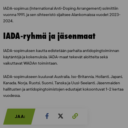
IADA-sopimus (International Anti-Doping Arrangement) solmittiin
vuonna 1991, ja sen sihteeristö sijaitsee Alankomaissa vuodet 2023-
2024.
IADA-ryhmä ja jäsenmaat
IADA-sopimuksen kautta edistetään parhaita antidopingtoiminnan
käytäntöjä ja kokemuksia. IADA-maat tekevät aloitteita sekä
vaikuttavat WADAn toimintaan.
IADA-sopimukseen kuuluvat Australia, Iso-Britannia, Hollanti, Japani,
Kanada, Norja, Ruotsi, Suomi, Tanska ja Uusi-Seelanti. Jäsenmaiden
hallitusten ja antidopingtoimistojen edustajat kokoontuvat 1–2 kertaa
vuodessa.
JAA: