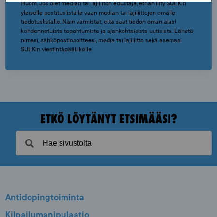
Huom. Jos olet median tai lajiliiton edustaja, ethän liity SUEKin
yleiselle postituslistalle vaan median tai lajiliittojen omalle
tiedotuslistalle. Näin varmistat, että saat tiedon oman alasi
kohdennetuista tapahtumista ja ajankohtaisista uutisista. Lähetä
nimesi, sähköpostiosoitteesi, media tai lajiliitto sekä asemasi
SUEKin viestintäpäällikölle.
ETKÖ LÖYTÄNYT ETSIMÄÄSI?
Antidopingtoiminta
Kilpailumanipulaatio