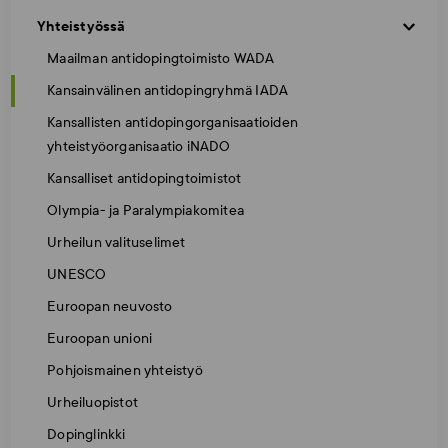
Yhteistyössä
Maailman antidopingtoimisto WADA
Kansainvälinen antidopingryhmä IADA
Kansallisten antidopingorganisaatioiden
yhteistyöorganisaatio iNADO
Kansalliset antidopingtoimistot
Olympia- ja Paralympiakomitea
Urheilun valituselimet
UNESCO
Euroopan neuvosto
Euroopan unioni
Pohjoismainen yhteistyö
Urheiluopistot
Dopinglinkki