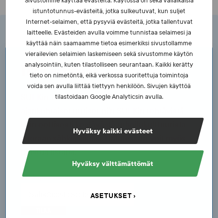
Sivustomme käyttää evästeitä. Käytössä on sekä väliaikaisia
istuntotunnus-evästeitä, jotka sulkeutuvat, kun suljet
Internet-selaimen, että pysyviä evästeitä, jotka tallentuvat
laitteelle. Evästeiden avulla voimme tunnistaa selaimesi ja
käyttää näin saamaamme tietoa esimerkiksi sivustollamme
vierailevien selaimien laskemiseen sekä sivustomme käytön
Tilaa uutiskirje
analysointiin, kuten tilastolliseen seurantaan. Kaikki kerätty
tieto on nimetöntä, eikä verkossa suoritettuja toimintoja
voida sen avulla liittää tiettyyn henkilöön. Sivujen käyttöä
SUEKin tiedotuslistan kautta saat
tilastoidaan Google Analyticsin avulla.
ajankohtaiset uutiset niin SUEKin tehtävistä
kuin eettisesti kestävästä urheilukulttuurista
Hyväksy kaikki evästeet
suoraan sähköpostiisi. Halutessasi voit myös
poistua listalta.
Hyväksy välttämättömät
Sähköpostiosoite
ASETUKSET
TILAA