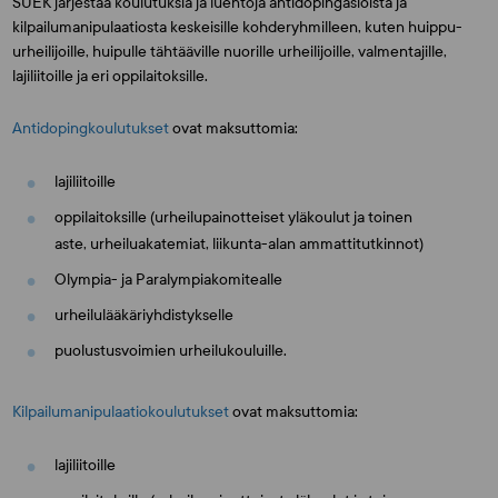
SUEK järjestää koulutuksia ja luentoja antidopingasioista ja
kilpailumanipulaatiosta keskeisille kohderyhmilleen, kuten huippu-
urheilijoille, huipulle tähtääville nuorille urheilijoille, valmentajille,
lajiliitoille ja eri oppilaitoksille.
Antidopingkoulutukset
ovat maksuttomia:
lajiliitoille
oppilaitoksille (urheilupainotteiset yläkoulut ja toinen
aste, urheiluakatemiat, liikunta-alan ammattitutkinnot)
Olympia- ja Paralympiakomitealle
urheilulääkäriyhdistykselle
puolustusvoimien urheilukouluille.
Kilpailumanipulaatiokoulutukset
ovat maksuttomia:
lajiliitoille