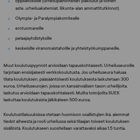
oppilaitoksille (urheilupainotteiset yläkoulut ja toinen
aste, urheiluakatemiat, liikunta-alan ammattitutkinnot)
Olympia- ja Paralympiakomitealle
erotuomareille
pelaajayhdistyksille
keskeisille viranomaistahoille ja yhteistyökumppaneille.
Muut koulutuspyynnöt arvioidaan tapauskohtaisesti. Urheiluseuroille
tarjotaan ensisijaisesti verkkokoulutusta. Jos urheiluseura haluaa
tilata koulutuksen, pääsääntöisesti koulutuksesta laskutetaan 300
euroa. Urheiluseurojen, joissa on kansainvälisen tason urheilijoita,
laskutus arvioidaan tapauskohtaisesti. Muilta toimijoilta SUEK
laskuttaa koulutuksista jälkikäteen 500 euroa.
Koulutustilaisuuksissa otetaan huomioon osallistujien ikä, aiemmat
tiedot aiheesta ja rooli urheilussa sekä tilaajan toiveet koulutuksen
sisällöstä. Koulutukseen suositellaan varattavaksi aikaa 1,5 tuntia.