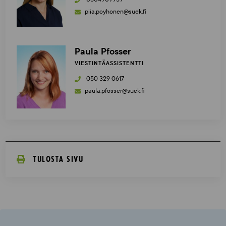
piia.poyhonen@suek.fi
Paula Pfosser
VIESTINTÄASSISTENTTI
050 329 0617
paula.pfosser@suek.fi
TULOSTA SIVU