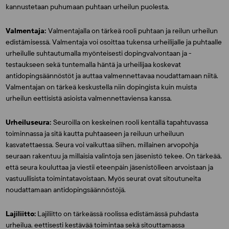
kannustetaan puhumaan puhtaan urheilun puolesta.
Valmentaja:
Valmentajalla on tärkeä rooli puhtaan ja reilun urheilun
edistämisessä. Valmentaja voi osoittaa tukensa urheilijalle ja puhtaalle
urheilulle suhtautumalla myönteisesti dopingvalvontaan ja -
testaukseen sekä tuntemalla häntä ja urheilijaa koskevat
antidopingsäännöstöt ja auttaa valmennettavaa noudattamaan niitä.
Valmentajan on tärkeä keskustella niin dopingista kuin muista
urheilun eettisistä asioista valmennettaviensa kanssa.
Urheiluseura:
Seuroilla on keskeinen rooli kentällä tapahtuvassa
toiminnassa ja sitä kautta puhtaaseen ja reiluun urheiluun
kasvatettaessa. Seura voi vaikuttaa siihen, millainen arvopohja
seuraan rakentuu ja millaisia valintoja sen jäsenistö tekee. On tärkeää,
että seura kouluttaa ja viestii eteenpäin jäsenistölleen arvoistaan ja
vastuullisista toimintatavoistaan. Myös seurat ovat sitoutuneita
noudattamaan antidopingsäännöstöjä.
Lajiliitto:
Lajiliitto on tärkeässä roolissa edistämässä puhdasta
urheilua, eettisesti kestävää toimintaa sekä sitouttamassa