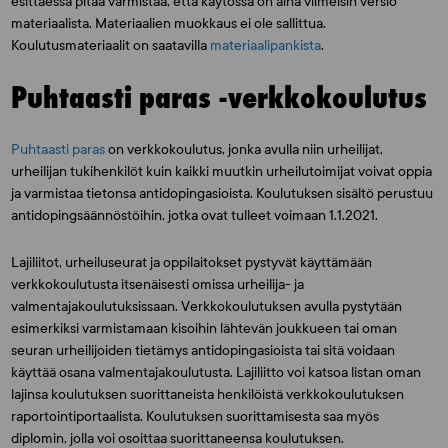
esittäessä pitää varmistaa, että käytössä on aina viimeisin versio
materiaalista. Materiaalien muokkaus ei ole sallittua.
Koulutusmateriaalit on saatavilla
materiaalipankista
.
Puhtaasti paras -verkkokoulutus
Puhtaasti paras
on verkkokoulutus, jonka avulla niin urheilijat,
urheilijan tukihenkilöt kuin kaikki muutkin urheilutoimijat voivat oppia
ja varmistaa tietonsa antidopingasioista. Koulutuksen sisältö perustuu
antidopingsäännöstöihin, jotka ovat tulleet voimaan 1.1.2021.
Lajiliitot, urheiluseurat ja oppilaitokset pystyvät käyttämään
verkkokoulutusta itsenäisesti omissa urheilija- ja
valmentajakoulutuksissaan. Verkkokoulutuksen avulla pystytään
esimerkiksi varmistamaan kisoihin lähtevän joukkueen tai oman
seuran urheilijoiden tietämys antidopingasioista tai sitä voidaan
käyttää osana valmentajakoulutusta. Lajiliitto voi katsoa listan oman
lajinsa koulutuksen suorittaneista henkilöistä verkkokoulutuksen
raportointiportaalista. Koulutuksen suorittamisesta saa myös
diplomin, jolla voi osoittaa suorittaneensa koulutuksen.