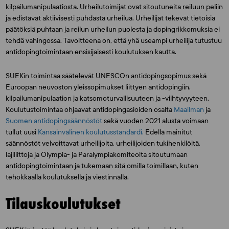
kilpailumanipulaatiosta. Urheilutoimijat ovat sitoutuneita reiluun peliin
ja edistävät aktiivisesti puhdasta urheilua. Urheilijat tekevät tietoisia
päätöksiä puhtaan ja reilun urheilun puolesta ja dopingrikkomuksia ei
tehdä vahingossa. Tavoitteena on, että yhä useampi urheilija tutustuu
antidopingtoimintaan ensisijaisesti koulutuksen kautta.
SUEKin toimintaa säätelevät UNESCOn antidopingsopimus sekä
Euroopan neuvoston yleissopimukset liittyen antidopingiin,
kilpailumanipulaation ja katsomoturvallisuuteen ja -viihtyvyyteen.
Koulutustoimintaa ohjaavat antidopingasioiden osalta
Maail
m
an
ja
Suomen antidopingsäännöstöt
sekä vuoden 2021 alusta voimaan
tullut uusi
Kansainvälinen koulutusstandardi.
Edellä mainitut
säännöstöt velvoittavat urheilijoita, urheilijoiden tukihenkilöitä,
lajiliittoja ja Olympia- ja Paralympiakomiteoita sitoutumaan
antidopingtoimintaan ja tukemaan sitä omilla toimillaan, kuten
tehokkaalla koulutuksella ja viestinnällä.
Tilauskoulutukset