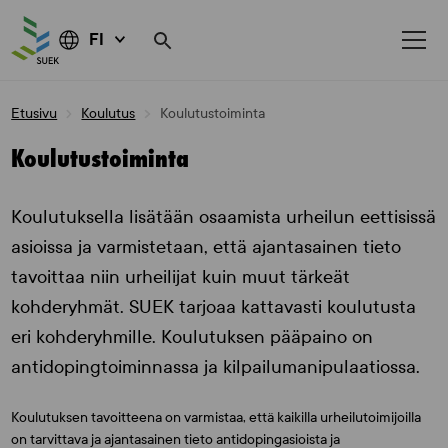
FI
Skip
Etusivu
Koulutus
Koulutustoiminta
to
content
Koulutustoiminta
Koulutuksella lisätään osaamista urheilun eettisissä
asioissa ja varmistetaan, että ajantasainen tieto
tavoittaa niin urheilijat kuin muut tärkeät
kohderyhmät. SUEK tarjoaa kattavasti koulutusta
eri kohderyhmille. Koulutuksen pääpaino on
antidopingtoiminnassa ja kilpailumanipulaatiossa.
Koulutuksen tavoitteena on varmistaa, että kaikilla urheilutoimijoilla
on tarvittava ja ajantasainen tieto antidopingasioista ja