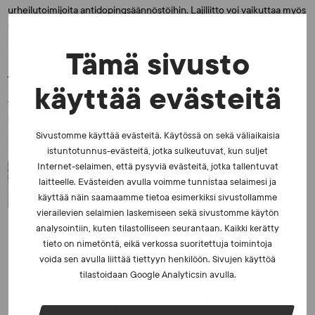
urheilutoimijoita antidopingsäännöstöihin. Lajiliitto voi vaikuttaa myös
siihen, millainen arvopohja urheiluseuroissa ja sitä kautta urheilijoiden
keskuudessa rakentuu. Lajiliiton vastuulla on, että urheilijoilla ja muilla
Tämä sivusto
urheilutoimijoilla on ajantasaiset tiedot ja että he tuntevat oikeutensa
ja velvollisuutensa antidopingasioissa. Antidopingohjelmassaan
lajiliitto määrittelee kriteeristön pohjalta, kuinka antidopingkoulutusta
käyttää evästeitä
toteutetaan kyseisessä lajiliitossa. Lajiliiton on tärkeä kannustaa myös
seuroja antidopingkoulutuksen järjestämiseen.
Sivustomme käyttää evästeitä. Käytössä on sekä väliaikaisia
istuntotunnus-evästeitä, jotka sulkeutuvat, kun suljet
ANTIDOPINGKOULUTUS
Internet-selaimen, että pysyviä evästeitä, jotka tallentuvat
laitteelle. Evästeiden avulla voimme tunnistaa selaimesi ja
Koulutuksen tavoitteena on varmistaa, että kaikilla
käyttää näin saamaamme tietoa esimerkiksi sivustollamme
urheilutoimijoilla on tarvittava ja ajantasainen tieto
vierailevien selaimien laskemiseen sekä sivustomme käytön
antidopingasioista. Urheilutoimijat ovat sitoutuneita
analysointiin, kuten tilastolliseen seurantaan. Kaikki kerätty
reiluun peliin ja edistävät aktiivisesti puhdasta urheilua.
tieto on nimetöntä, eikä verkossa suoritettuja toimintoja
Urheilijat tekevät tietoisia päätöksiä puhtaan ja reilun
voida sen avulla liittää tiettyyn henkilöön. Sivujen käyttöä
urheilun puolesta ja dopingrikkomuksia ei tehdä
tilastoidaan Google Analyticsin avulla.
vahingossa. Tavoitteena on, että urheilija tutustuu
antidopingtoimintaan ensisijaisesti koulutuksen kautta.