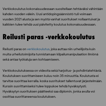
Verkkokoulutus kokonaisuudessaan suositellaan tehtäväksi vähintään
kahden vuoden välein. Uusi antidopingsäännöstö tuli voimaan
vuoden 2021 alusta ja sen myötä vanhat suoritukset nollaantuivat ja
kaikkien tulee tehdä uusi päivitetty koulutus kokonaisuudessaan.
Reilusti paras -verkkokoulutus
Reilusti paras on
verkkokoulutus
, joka auttaa niin urheilijoita kuin
muita urheilutoimijoita tunnistamaan kilpailumanipulaation ilmiönä
sekä antaa työkaluja sen kohtaamiseen.
Verkkokoulutuksessa on videoita sekä harjoitus- ja pohdintatehtäviä.
Koulutuksen suorittamiseen kuluu noin 35 minuuttia. Koulutusta ei
tarvitse suorittaa kerralla, koska suoritukset tallentuvat järjestelmään.
Kurssin suorittamiseksi tulee loppukoe tehdä hyväksytysti.
Hyväksytyn suorituksen päätteeksi saa diplomin, jonka avulla voi
osoittaa suorittaneensa koulutuksen.