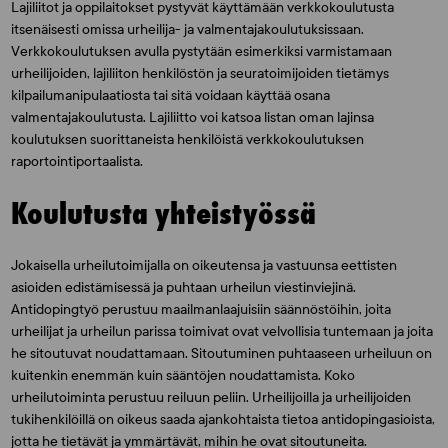
Lajiliitot ja oppilaitokset pystyvät käyttämään verkkokoulutusta
itsenäisesti omissa urheilija- ja valmentajakoulutuksissaan.
Verkkokoulutuksen avulla pystytään esimerkiksi varmistamaan
urheilijoiden, lajiliiton henkilöstön ja seuratoimijoiden tietämys
kilpailumanipulaatiosta tai sitä voidaan käyttää osana
valmentajakoulutusta. Lajiliitto voi katsoa listan oman lajinsa
koulutuksen suorittaneista henkilöistä verkkokoulutuksen
raportointiportaalista.
Koulutusta yhteistyössä
Jokaisella urheilutoimijalla on oikeutensa ja vastuunsa eettisten
asioiden edistämisessä ja puhtaan urheilun viestinviejinä.
Antidopingtyö perustuu maailmanlaajuisiin säännöstöihin, joita
urheilijat ja urheilun parissa toimivat ovat velvollisia tuntemaan ja joita
he sitoutuvat noudattamaan. Sitoutuminen puhtaaseen urheiluun on
kuitenkin enemmän kuin sääntöjen noudattamista. Koko
urheilutoiminta perustuu reiluun peliin. Urheilijoilla ja urheilijoiden
tukihenkilöillä on oikeus saada ajankohtaista tietoa antidopingasioista,
jotta he tietävät ja ymmärtävät, mihin he ovat sitoutuneita.