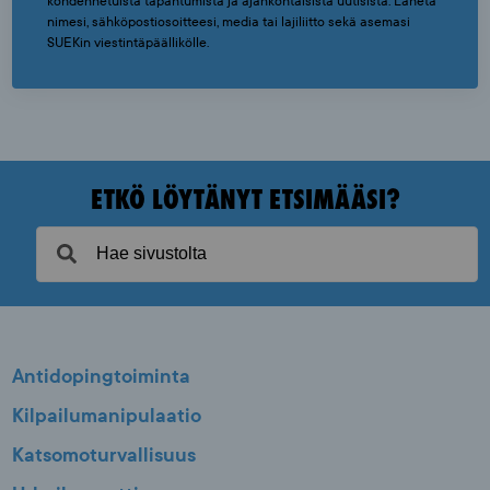
kohdennetuista tapahtumista ja ajankohtaisista uutisista. Lähetä
nimesi, sähköpostiosoitteesi, media tai lajiliitto sekä asemasi
SUEKin viestintäpäällikölle.
ETKÖ LÖYTÄNYT ETSIMÄÄSI?
Antidopingtoiminta
Kilpailumanipulaatio
Katsomoturvallisuus