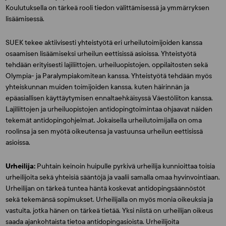
Koulutuksella on tärkeä rooli tiedon välittämisessä ja ymmärryksen
lisäämisessä.
SUEK tekee aktiivisesti yhteistyötä eri urheilutoimijoiden kanssa
osaamisen lisäämiseksi urheilun eettisissä asioissa. Yhteistyötä
tehdään erityisesti lajiliittojen, urheiluopistojen, oppilaitosten sekä
Olympia- ja Paralympiakomitean kanssa. Yhteistyötä tehdään myös
yhteiskunnan muiden toimijoiden kanssa, kuten häirinnän ja
epäasiallisen käyttäytymisen ennaltaehkäisyssä Väestöliiton kanssa.
Lajiliittojen ja urheiluopistojen antidopingtoimintaa ohjaavat näiden
tekemät antidopingohjelmat. Jokaisella urheilutoimijalla on oma
roolinsa ja sen myötä oikeutensa ja vastuunsa urheilun eettisissä
asioissa.
Urheilija:
Puhtain keinoin huipulle pyrkivä urheilija kunnioittaa toisia
urheilijoita sekä yhteisiä sääntöjä ja vaalii samalla omaa hyvinvointiaan.
Urheilijan on tärkeä tuntea häntä koskevat antidopingsäännöstöt
sekä tekemänsä sopimukset. Urheilijalla on myös monia oikeuksia ja
vastuita, jotka hänen on tärkeä tietää. Yksi niistä on urheilijan oikeus
saada ajankohtaista tietoa antidopingasioista. Urheilijoita