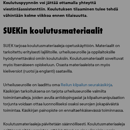
Koulutuspyynnön voi jättää ottamalla yhteyttä
viestintäassistenttiin. Koulutuksen tilaaminen
tulee tehdä
vähintään kolme viikkoa ennen tilaisuutta.
SUEKin koulutusmateriaalit
SUEK tarjoaa koulutusmateriaaleja opetuskäyttöön. Materiaalit on
tarkoitettu erityisesti lajiliitoille, urheiluseuroille ja oppilaitoksille
hyödynnettäväksi omiin koulutuksiin. Koulutusmateriaalit soveltuvat
myös itsenäiseen opiskeluun. Osasta materiaaleista on myös
kieliversiot (ruotsi ja englanti) saatavilla.
Urheiluseuroille on laadittu oma
Reilun kilpailun seurakäsikirja
.
Käsikirjan tarkoituksena on tarjota urheiluseuroille valmiita
toimintamalleja, joiden avulla antidopingasiat ja kilpailumanipulaation
torjunta voidaan ottaa luonnolliseksi osaksi seurojen jokapäiväistä
toimintaa. Käsikirjan painopiste on ennaltaehkäisevässä toiminnassa.
Koulutusmateriaaleja päivitetään säännöllisesti. Koulutusmateriaaleja