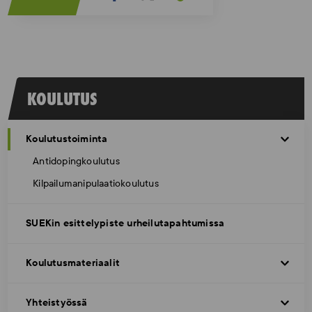
KOULUTUS
Koulutustoiminta
Antidopingkoulutus
Kilpailumanipulaatiokoulutus
SUEKin esittelypiste urheilutapahtumissa
Koulutusmateriaalit
Yhteistyössä