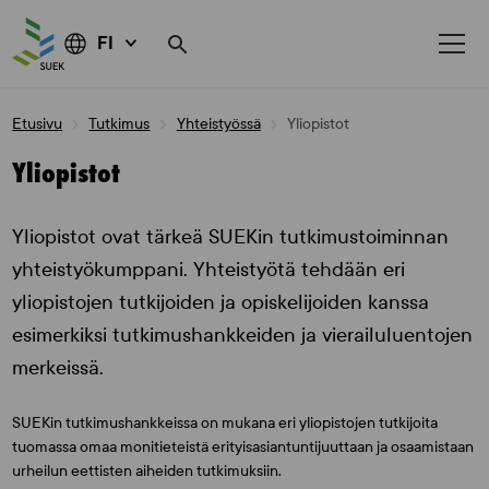
FI
Skip
Etusivu
Tutkimus
Yhteistyössä
Yliopistot
to
content
Yliopistot
Yliopistot ovat tärkeä SUEKin tutkimustoiminnan
yhteistyökumppani. Yhteistyötä tehdään eri
yliopistojen tutkijoiden ja opiskelijoiden kanssa
esimerkiksi tutkimushankkeiden ja vierailuluentojen
merkeissä.
SUEKin tutkimushankkeissa on mukana eri yliopistojen tutkijoita
tuomassa omaa monitieteistä erityisasiantuntijuuttaan ja osaamistaan
urheilun eettisten aiheiden tutkimuksiin.