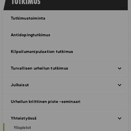
TUTKIMUS
Tutkimustoiminta
Antidopingtutkimus
Kilpailumanipulaation tutkimus
Turvallisen urheilun tutkimus
Julkaisut
Urheilun kriittinen piste -seminaari
Yhteistyössä
Yliopistot