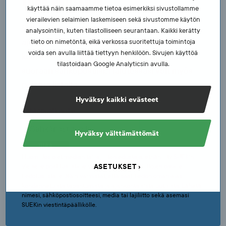
Tilaa uutiskirje
käyttää näin saamaamme tietoa esimerkiksi sivustollamme
vierailevien selaimien laskemiseen sekä sivustomme käytön
SUEKin tiedotuslistan kautta saat
analysointiin, kuten tilastolliseen seurantaan. Kaikki kerätty
ajankohtaiset uutiset niin SUEKin tehtävistä
tieto on nimetöntä, eikä verkossa suoritettuja toimintoja
voida sen avulla liittää tiettyyn henkilöön. Sivujen käyttöä
kuin eettisesti kestävästä urheilukulttuurista
tilastoidaan Google Analyticsin avulla.
suoraan sähköpostiisi. Halutessasi voit myös
poistua listalta.
Hyväksy kaikki evästeet
Sähköpostiosoite
Hyväksy välttämättömät
TILAA
Huom. Jos olet median tai lajiliiton edustaja, ethän liity SUEKin
ASETUKSET
yleiselle postituslistalle vaan median tai lajiliittojen omalle
tiedotuslistalle. Näin varmistat, että saat tiedon oman alasi
kohdennetuista tapahtumista ja ajankohtaisista uutisista. Lähetä
nimesi, sähköpostiosoitteesi, media tai lajiliitto sekä asemasi
SUEKin viestintäpäällikölle.