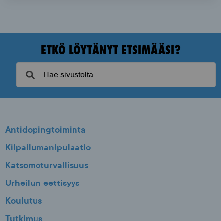
ETKÖ LÖYTÄNYT ETSIMÄÄSI?
Antidopingtoiminta
Kilpailumanipulaatio
Katsomoturvallisuus
Urheilun eettisyys
Koulutus
Tutkimus