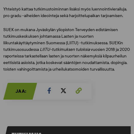
Yhteistyö kattaa tutkimustoiminnan lisäksi myös luennointivierailuja,
pro gradu -aiheiden ideointeja sekä harjoittelupaikan tarjoamisen.
SUEK on mukana Jyväskylän yliopiston Terveyden edistämisen
tutkimuskeskuksen johtamassa Lasten ja nuorten
liikuntakäyttäytyminen Suomessa (LIITU) -tutkimuksessa. SUEKin
tutkimusosuudessa
LIITU-tutkimuksen tuloksia
vuosien 2018 ja 2020
raporteissa tarkastellaan lasten ja nuorten näkemyksiä kilpaurheilun
eettisistä asioista, jotka koskevat sääntöjen noudattamista, dopingia,
toisten vahingoittamista ja urheilukatsomoiden turvallisuutta.
JAA: