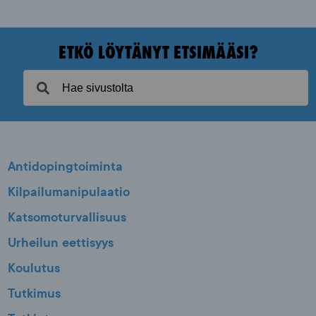
ETKÖ LÖYTÄNYT ETSIMÄÄSI?
Antidopingtoiminta
Kilpailumanipulaatio
Katsomoturvallisuus
Urheilun eettisyys
Koulutus
Tutkimus