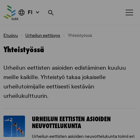
FI
Skip
Etusivu
Urheilun eettisyys
Yhteistyössä
to
content
Yhteistyössä
Urheilun eettisten asioiden edistäminen kuuluu
meille kaikille. Yhteistyö takaa jokaiselle
urheilutoimijalle eettisesti kestävän
urheilukulttuurin.
URHEILUN EETTISTEN ASIOIDEN
NEUVOTTELUKUNTA
Urheilun eettisten asioiden neuvottelukunta toimii eri