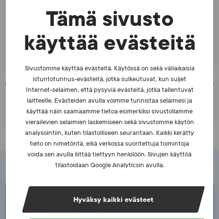
Olympia- ja Paralympiakomitea
Tämä sivusto
Lajiliitot
Korruptionvastainen yhteistyöverkosto
käyttää evästeitä
Väestöliitto - Et ole yksin
Sivustomme käyttää evästeitä. Käytössä on sekä väliaikaisia
istuntotunnus-evästeitä, jotka sulkeutuvat, kun suljet
Internet-selaimen, että pysyviä evästeitä, jotka tallentuvat
TULOSTA SIVU
laitteelle. Evästeiden avulla voimme tunnistaa selaimesi ja
käyttää näin saamaamme tietoa esimerkiksi sivustollamme
vierailevien selaimien laskemiseen sekä sivustomme käytön
analysointiin, kuten tilastolliseen seurantaan. Kaikki kerätty
tieto on nimetöntä, eikä verkossa suoritettuja toimintoja
voida sen avulla liittää tiettyyn henkilöön. Sivujen käyttöä
tilastoidaan Google Analyticsin avulla.
Hyväksy kaikki evästeet
Tilaa uutiskirje