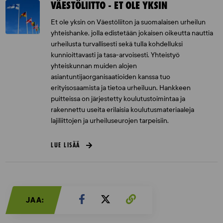
VÄESTÖLIITTO - ET OLE YKSIN
Et ole yksin on Väestöliiton ja suomalaisen urheilun
yhteishanke, jolla edistetään jokaisen oikeutta nauttia
urheilusta turvallisesti sekä tulla kohdelluksi
kunnioittavasti ja tasa-arvoisesti. Yhteistyö
yhteiskunnan muiden alojen
asiantuntijaorganisaatioiden kanssa tuo
erityisosaamista ja tietoa urheiluun. Hankkeen
puitteissa on järjestetty koulutustoimintaa ja
rakennettu useita erilaisia koulutusmateriaaleja
lajiliittojen ja urheiluseurojen tarpeisiin.
LUE LISÄÄ
JAA: