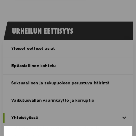
URHEILUN EETTISYYS
Yleiset eettiset asiat
Epäasiallinen kohtelu
Seksuaalinen ja sukupuoleen perustuva häirintä
Vaikutusvallan väärinkäyttö ja korruptio
Yhteistyössä
Urheilun eettisten asioiden neuvottelukunta