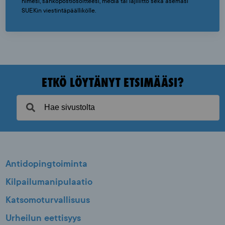
nimesi, sähköpostiosoitteesi, media tai lajiliitto sekä asemasi
SUEKin viestintäpäällikölle.
ETKÖ LÖYTÄNYT ETSIMÄÄSI?
Antidopingtoiminta
Kilpailumanipulaatio
Katsomoturvallisuus
Urheilun eettisyys