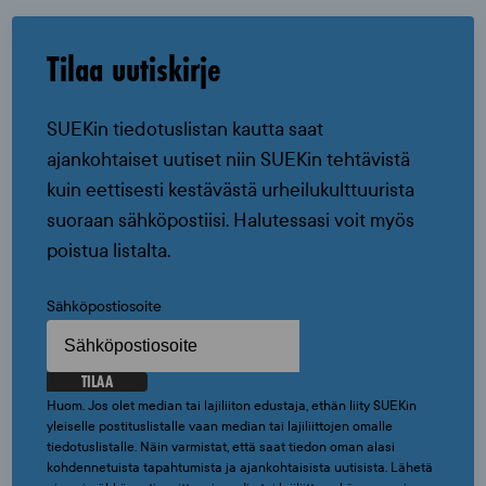
Tilaa uutiskirje
SUEKin tiedotuslistan kautta saat
ajankohtaiset uutiset niin SUEKin tehtävistä
kuin eettisesti kestävästä urheilukulttuurista
suoraan sähköpostiisi. Halutessasi voit myös
poistua listalta.
Sähköpostiosoite
TILAA
Huom. Jos olet median tai lajiliiton edustaja, ethän liity SUEKin
yleiselle postituslistalle vaan median tai lajiliittojen omalle
tiedotuslistalle. Näin varmistat, että saat tiedon oman alasi
kohdennetuista tapahtumista ja ajankohtaisista uutisista. Lähetä