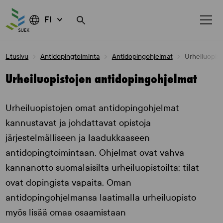
FI
Skip
Etusivu
Antidopingtoiminta
Antidopingohjelmat
Urheiluopis
to
content
Urheiluopistojen antidopingohjelmat
Urheiluopistojen omat antidopingohjelmat
kannustavat ja johdattavat opistoja
järjestelmälliseen ja laadukkaaseen
antidopingtoimintaan. Ohjelmat ovat vahva
kannanotto suomalaisilta urheiluopistoilta: tilat
ovat dopingista vapaita. Oman
antidopingohjelmansa laatimalla urheiluopisto
myös lisää omaa osaamistaan