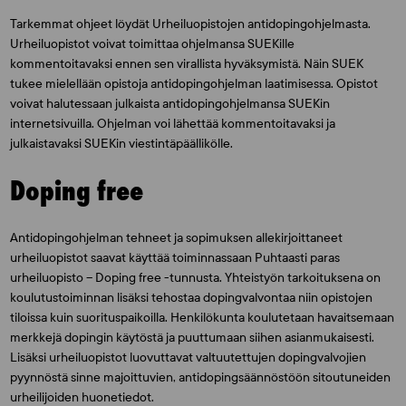
Tarkemmat ohjeet löydät Urheiluopistojen antidopingohjelmasta.
Urheiluopistot voivat toimittaa ohjelmansa SUEKille
kommentoitavaksi ennen sen virallista hyväksymistä. Näin SUEK
tukee mielellään opistoja antidopingohjelman laatimisessa. Opistot
voivat halutessaan julkaista antidopingohjelmansa SUEKin
internetsivuilla. Ohjelman voi lähettää kommentoitavaksi ja
julkaistavaksi SUEKin viestintäpäällikölle.
Doping free
Antidopingohjelman tehneet ja sopimuksen allekirjoittaneet
urheiluopistot saavat käyttää toiminnassaan Puhtaasti paras
urheiluopisto – Doping free -tunnusta. Yhteistyön tarkoituksena on
koulutustoiminnan lisäksi tehostaa dopingvalvontaa niin opistojen
tiloissa kuin suorituspaikoilla. Henkilökunta koulutetaan havaitsemaan
merkkejä dopingin käytöstä ja puuttumaan siihen asianmukaisesti.
Lisäksi urheiluopistot luovuttavat valtuutettujen dopingvalvojien
pyynnöstä sinne majoittuvien, antidopingsäännöstöön sitoutuneiden
urheilijoiden huonetiedot.