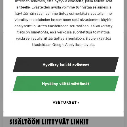
Internet-selaimen, että pysyviä evästeitä, jotka tallentuvat
Reilun kilpailun toimintaohje urheiluopistoille
laitteelle. Evästeiden avulla voimme tunnistaa selaimesi ja
1,02 MT, PDF
käyttää näin saamaamme tietoa esimerkiksi sivustollamme
vierailevien selaimien laskemiseen sekä sivustomme käytön
analysointiin, kuten tilastolliseen seurantaan. Kaikki kerätty
tieto on nimetöntä, eikä verkossa suoritettuja toimintoja
voida sen avulla liittää tiettyyn henkilöön. Sivujen käyttöä
OTA YHTEYTTÄ
tilastoidaan Google Analyticsin avulla.
Susanna Sokka
Hyväksy kaikki evästeet
VIESTINTÄPÄÄLLIKKÖ
040 740 7477
Hyväksy välttämättömät
susanna.sokka@suek.fi
ASETUKSET
SISÄLTÖÖN LIITTYVÄT LINKIT