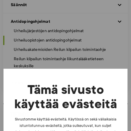
Säännöt
Antidopingohjelmat
Urheilujärjestöjen antidopingohjelmat
Urheiluopistojen antidopingohjelmat
Urheiluakatemioiden Reilun kilpailun toimintaohje
Reilun kilpailun toimintaohje liikuntalääketieteen
keskuksille
Yhteistyössä
Tämä sivusto
käyttää evästeitä
TIEDOSTOT
Sivustomme käyttää evästeitä. Käytössä on sekä väliaikaisia
istuntotunnus-evästeitä, jotka sulkeutuvat, kun suljet