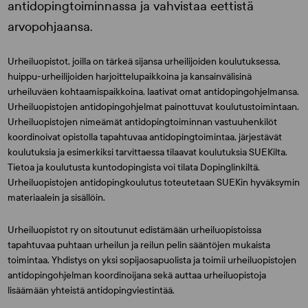
antidopingtoiminnassa ja vahvistaa eettistä
arvopohjaansa.
Urheiluopistot, joilla on tärkeä sijansa urheilijoiden koulutuksessa,
huippu-urheilijoiden harjoittelupaikkoina ja kansainvälisinä
urheiluväen kohtaamispaikkoina, laativat omat antidopingohjelmansa.
Urheiluopistojen antidopingohjelmat painottuvat koulutustoimintaan.
Urheiluopistojen nimeämät antidopingtoiminnan vastuuhenkilöt
koordinoivat opistolla tapahtuvaa antidopingtoimintaa, järjestävät
koulutuksia ja esimerkiksi tarvittaessa tilaavat koulutuksia SUEKilta.
Tietoa ja koulutusta kuntodopingista voi tilata Dopinglinkiltä.
Urheiluopistojen antidopingkoulutus toteutetaan SUEKin hyväksymin
materiaalein ja sisällöin.
Urheiluopistot ry on sitoutunut edistämään urheiluopistoissa
tapahtuvaa puhtaan urheilun ja reilun pelin sääntöjen mukaista
toimintaa. Yhdistys on yksi sopijaosapuolista ja toimii urheiluopistojen
antidopingohjelman koordinoijana sekä auttaa urheiluopistoja
lisäämään yhteistä antidopingviestintää.