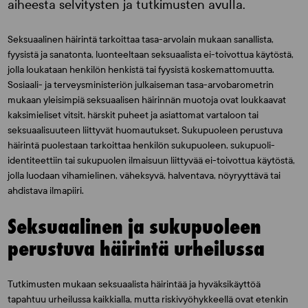
aiheesta selvitysten ja tutkimusten avulla.
Seksuaalinen häirintä tarkoittaa tasa-arvolain mukaan sanallista,
fyysistä ja sanatonta, luonteeltaan seksuaalista ei-toivottua käytöstä,
jolla loukataan henkilön henkistä tai fyysistä koskemattomuutta.
Sosiaali- ja terveysministeriön julkaiseman tasa-arvobarometrin
mukaan yleisimpiä seksuaalisen häirinnän muotoja ovat loukkaavat
kaksimieliset vitsit, härskit puheet ja asiattomat vartaloon tai
seksuaalisuuteen liittyvät huomautukset. Sukupuoleen perustuva
häirintä puolestaan tarkoittaa henkilön sukupuoleen, sukupuoli-
identiteettiin tai sukupuolen ilmaisuun liittyvää ei-toivottua käytöstä,
jolla luodaan vihamielinen, väheksyvä, halventava, nöyryyttävä tai
ahdistava ilmapiiri.
Seksuaalinen ja sukupuoleen
perustuva häirintä urheilussa
Tutkimusten mukaan seksuaalista häirintää ja hyväksikäyttöä
tapahtuu urheilussa kaikkialla, mutta riskivyöhykkeellä ovat etenkin