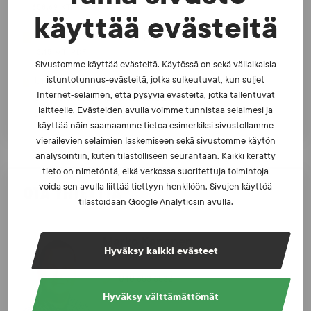
658,69 KT, PDF
käyttää evästeitä
Häirintä suomalaisessa kilpaurheilussa 2020
3,15 MT, PDF
Sivustomme käyttää evästeitä. Käytössä on sekä väliaikaisia
istuntotunnus-evästeitä, jotka sulkeutuvat, kun suljet
Urheilijoiden myönteisiä ja kielteisiä kokemuksia
Internet-selaimen, että pysyviä evästeitä, jotka tallentuvat
suomalaisessa kilpaurheilussa 2022
laitteelle. Evästeiden avulla voimme tunnistaa selaimesi ja
2,67 MT, PDF
käyttää näin saamaamme tietoa esimerkiksi sivustollamme
vierailevien selaimien laskemiseen sekä sivustomme käytön
analysointiin, kuten tilastolliseen seurantaan. Kaikki kerätty
tieto on nimetöntä, eikä verkossa suoritettuja toimintoja
voida sen avulla liittää tiettyyn henkilöön. Sivujen käyttöä
OTA YHTEYTTÄ
tilastoidaan Google Analyticsin avulla.
Marko Kananen
Hyväksy kaikki evästeet
TUTKIMUSPÄÄLLIKKÖ
040 653 6532
Hyväksy välttämättömät
marko.kananen@suek.fi