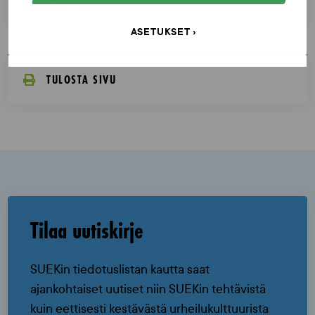
ASETUKSET
TULOSTA SIVU
Tilaa uutiskirje
SUEKin tiedotuslistan kautta saat
ajankohtaiset uutiset niin SUEKin tehtävistä
kuin eettisesti kestävästä urheilukulttuurista