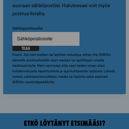
suoraan sähköpostiisi. Halutessasi voit myös
poistua listalta.
Sähköpostiosoite
TILAA
Huom. Jos olet median tai lajiliiton edustaja, ethän liity SUEKin
yleiselle postituslistalle vaan median tai lajiliittojen omalle
tiedotuslistalle. Näin varmistat, että saat tiedon oman alasi
kohdennetuista tapahtumista ja ajankohtaisista uutisista. Lähetä
nimesi, sähköpostiosoitteesi, media tai lajiliitto sekä asemasi
SUEKin viestintäpäällikölle.
ETKÖ LÖYTÄNYT ETSIMÄÄSI?