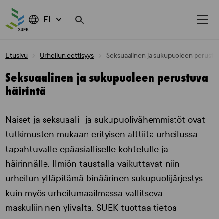
FI
Skip
Etusivu
Urheilun eettisyys
Seksuaalinen ja sukupuoleen perustuv
to
content
Seksuaalinen ja sukupuoleen perustuva
häirintä
Naiset ja seksuaali- ja sukupuolivähemmistöt ovat
tutkimusten mukaan erityisen alttiita urheilussa
tapahtuvalle epäasialliselle kohtelulle ja
häirinnälle. Ilmiön taustalla vaikuttavat niin
urheilun ylläpitämä binäärinen sukupuolijärjestys
kuin myös urheilumaailmassa vallitseva
maskuliininen ylivalta. SUEK tuottaa tietoa