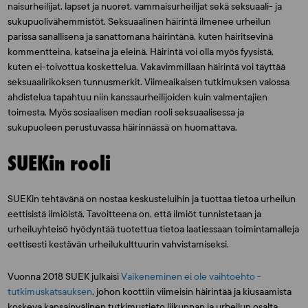
naisurheilijat, lapset ja nuoret, vammaisurheilijat sekä seksuaali- ja
sukupuolivähemmistöt. Seksuaalinen häirintä ilmenee urheilun
parissa sanallisena ja sanattomana häirintänä, kuten häiritsevinä
kommentteina, katseina ja eleinä. Häirintä voi olla myös fyysistä,
kuten ei-toivottua koskettelua. Vakavimmillaan häirintä voi täyttää
seksuaalirikoksen tunnusmerkit. Viimeaikaisen tutkimuksen valossa
ahdistelua tapahtuu niin kanssaurheilijoiden kuin valmentajien
toimesta. Myös sosiaalisen median rooli seksuaalisessa ja
sukupuoleen perustuvassa häirinnässä on huomattava.
SUEKin rooli
SUEKin tehtävänä on nostaa keskusteluihin ja tuottaa tietoa urheilun
eettisistä ilmiöistä. Tavoitteena on, että ilmiöt tunnistetaan ja
urheiluyhteisö hyödyntää tuotettua tietoa laatiessaan toimintamalleja
eettisesti kestävän urheilukulttuurin vahvistamiseksi.
Vuonna 2018 SUEK julkaisi
Vaikeneminen ei ole vaihtoehto -
tutkimuskatsauksen
, johon koottiin viimeisin häirintää ja kiusaamista
koskeva kansainvälinen tutkimustieto liikunnan ja urheilun osalta.