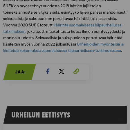
SUEK on myös tehnyt vuodesta 2018 lähtien lajiliittojen
toimeksiannosta selvityksiä siitä, esiintyykö lajien parissa mahdollisesti
seksuaalista ja sukupuoleen perustuvaa häirintää tai kiusaamista.
Vuonna 2020 SUEK toteutti
Häirintä suomalaisessa kilpaurheilussa -
tutkimuksen
, joka tuotti maakohtaista tietoa ilmiön esiintyvyydestä ja
moninaisuudesta. Seksuaalista ja sukupuoleen perustuvaa häirintää
käsiteltiin myös vuonna 2022 julkaistussa
Urheilijoiden myönteisiä ja
kielteisiä kokemuksia suomalaisessa kilpaurheilussa-tutkimuksessa
.
JAA:
URHEILUN EETTISYYS