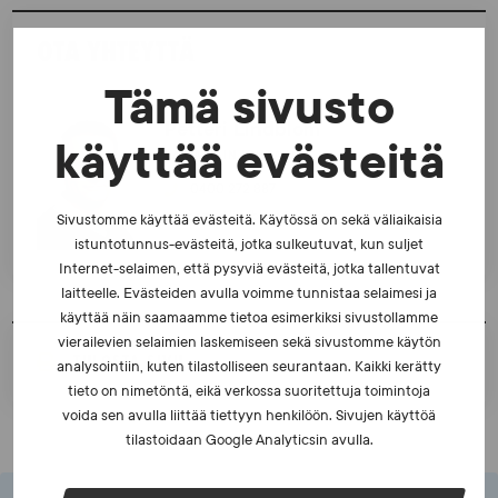
OTA YHTEYTTÄ
Tämä sivusto
Petteri Lindblom
käyttää evästeitä
LAKIASIAINJOHTAJA
0400 272 887
petteri.lindblom@suek.fi
Sivustomme käyttää evästeitä. Käytössä on sekä väliaikaisia
istuntotunnus-evästeitä, jotka sulkeutuvat, kun suljet
Internet-selaimen, että pysyviä evästeitä, jotka tallentuvat
laitteelle. Evästeiden avulla voimme tunnistaa selaimesi ja
käyttää näin saamaamme tietoa esimerkiksi sivustollamme
vierailevien selaimien laskemiseen sekä sivustomme käytön
TULOSTA SIVU
analysointiin, kuten tilastolliseen seurantaan. Kaikki kerätty
tieto on nimetöntä, eikä verkossa suoritettuja toimintoja
voida sen avulla liittää tiettyyn henkilöön. Sivujen käyttöä
tilastoidaan Google Analyticsin avulla.