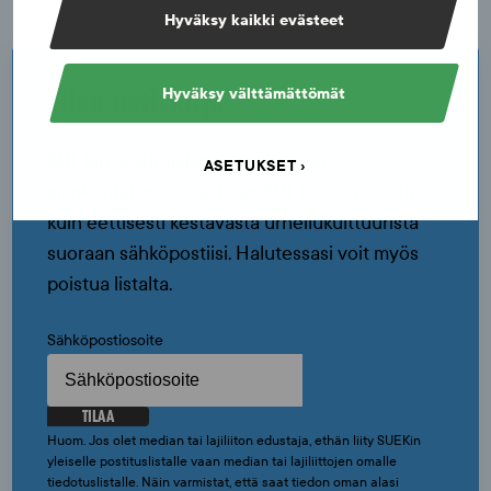
Hyväksy kaikki evästeet
Tilaa uutiskirje
Hyväksy välttämättömät
SUEKin tiedotuslistan kautta saat
ASETUKSET
ajankohtaiset uutiset niin SUEKin tehtävistä
kuin eettisesti kestävästä urheilukulttuurista
suoraan sähköpostiisi. Halutessasi voit myös
poistua listalta.
Sähköpostiosoite
TILAA
Huom. Jos olet median tai lajiliiton edustaja, ethän liity SUEKin
yleiselle postituslistalle vaan median tai lajiliittojen omalle
tiedotuslistalle. Näin varmistat, että saat tiedon oman alasi