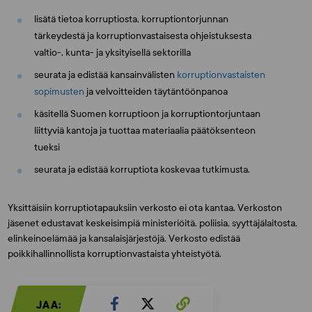
lisätä tietoa korruptiosta, korruptiontorjunnan
tärkeydestä ja korruptionvastaisesta ohjeistuksesta
valtio-, kunta- ja yksityisellä sektorilla
seurata ja edistää kansainvälisten
korruptionvastaisten
sopimusten
ja velvoitteiden täytäntöönpanoa
käsitellä Suomen korruptioon ja korruptiontorjuntaan
liittyviä kantoja ja tuottaa materiaalia päätöksenteon
tueksi
seurata ja edistää korruptiota koskevaa tutkimusta.
Yksittäisiin korruptiotapauksiin verkosto ei ota kantaa. Verkoston
jäsenet edustavat keskeisimpiä ministeriöitä, poliisia, syyttäjälaitosta,
elinkeinoelämää ja kansalaisjärjestöjä. Verkosto edistää
poikkihallinnollista korruptionvastaista yhteistyötä.
JAA: