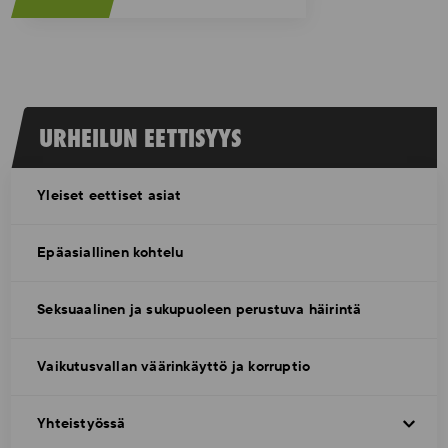
URHEILUN EETTISYYS
Yleiset eettiset asiat
Epäasiallinen kohtelu
Seksuaalinen ja sukupuoleen perustuva häirintä
Vaikutusvallan väärinkäyttö ja korruptio
Yhteistyössä