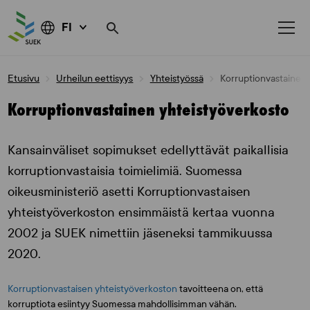
FI
Skip
Etusivu
Urheilun eettisyys
Yhteistyössä
Korruptionvastainen 
to
content
Korruptionvastainen yhteistyöverkosto
Kansainväliset sopimukset edellyttävät paikallisia
korruptionvastaisia toimielimiä. Suomessa
oikeusministeriö asetti Korruptionvastaisen
yhteistyöverkoston ensimmäistä kertaa vuonna
2002 ja SUEK nimettiin jäseneksi tammikuussa
2020.
Korruptionvastaisen yhteistyöverkoston
tavoitteena on, että
korruptiota esiintyy Suomessa mahdollisimman vähän.