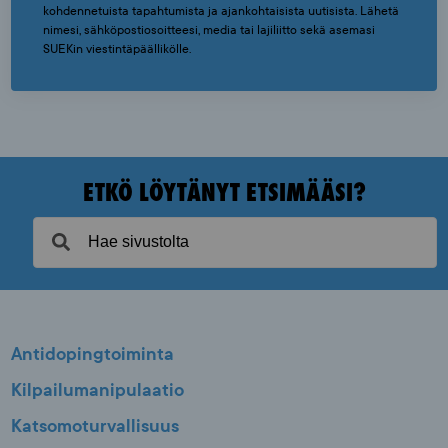
kohdennetuista tapahtumista ja ajankohtaisista uutisista. Lähetä
nimesi, sähköpostiosoitteesi, media tai lajiliitto sekä asemasi
SUEKin viestintäpäällikölle.
ETKÖ LÖYTÄNYT ETSIMÄÄSI?
Antidopingtoiminta
Kilpailumanipulaatio
Katsomoturvallisuus