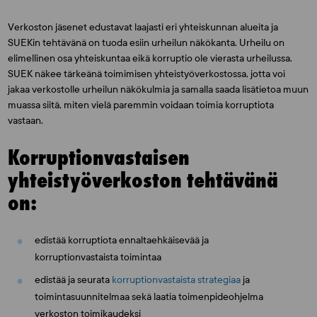
Verkoston jäsenet edustavat laajasti eri yhteiskunnan alueita ja
SUEKin tehtävänä on tuoda esiin urheilun näkökanta. Urheilu on
elimellinen osa yhteiskuntaa eikä korruptio ole vierasta urheilussa.
SUEK näkee tärkeänä toimimisen yhteistyöverkostossa, jotta voi
jakaa verkostolle urheilun näkökulmia ja samalla saada lisätietoa muun
muassa siitä, miten vielä paremmin voidaan toimia korruptiota
vastaan.
Korruptionvastaisen
yhteistyöverkoston tehtävänä
on:
edistää korruptiota ennaltaehkäisevää ja
korruptionvastaista toimintaa
edistää ja seurata
korruptionvastaista strategiaa
ja
toimintasuunnitelmaa sekä laatia toimenpideohjelma
verkoston toimikaudeksi