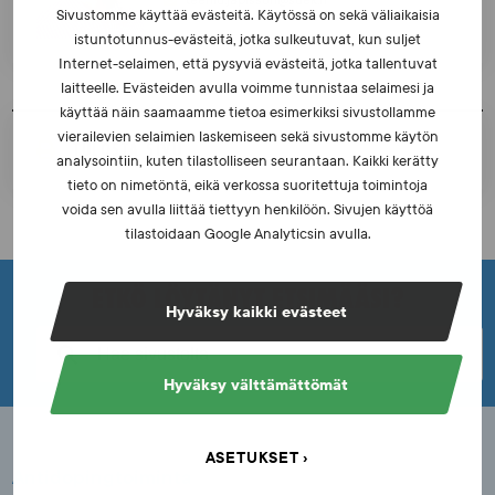
teemu.japisson@suek.fi
Sivustomme käyttää evästeitä. Käytössä on sekä väliaikaisia
istuntotunnus-evästeitä, jotka sulkeutuvat, kun suljet
Internet-selaimen, että pysyviä evästeitä, jotka tallentuvat
laitteelle. Evästeiden avulla voimme tunnistaa selaimesi ja
käyttää näin saamaamme tietoa esimerkiksi sivustollamme
vierailevien selaimien laskemiseen sekä sivustomme käytön
TULOSTA SIVU
analysointiin, kuten tilastolliseen seurantaan. Kaikki kerätty
tieto on nimetöntä, eikä verkossa suoritettuja toimintoja
voida sen avulla liittää tiettyyn henkilöön. Sivujen käyttöä
tilastoidaan Google Analyticsin avulla.
ETKÖ LÖYTÄNYT ETSIMÄÄSI?
Hyväksy kaikki evästeet
Hyväksy välttämättömät
ASETUKSET
Antidopingtoiminta