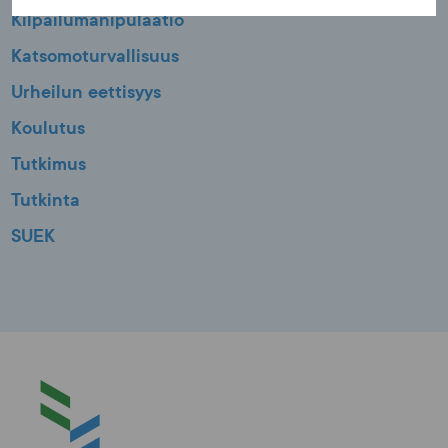
Kilpailumanipulaatio
Katsomoturvallisuus
Urheilun eettisyys
Koulutus
Tutkimus
Tutkinta
SUEK