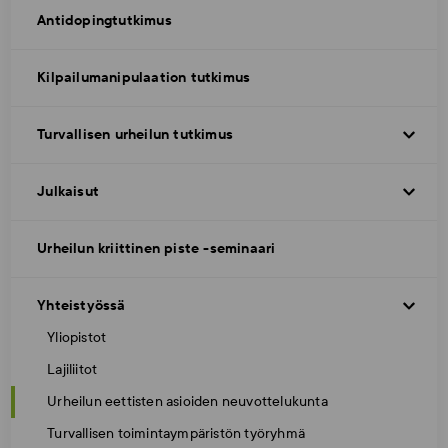
Antidopingtutkimus
Kilpailumanipulaation tutkimus
Turvallisen urheilun tutkimus
Julkaisut
Urheilun kriittinen piste -seminaari
Yhteistyössä
Yliopistot
Lajiliitot
Urheilun eettisten asioiden neuvottelukunta
Turvallisen toimintaympäristön työryhmä