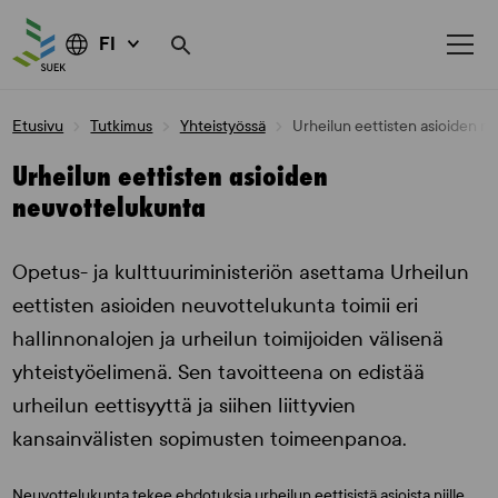
FI
Skip
Etusivu
Tutkimus
Yhteistyössä
Urheilun eettisten asioiden n
to
content
Urheilun eettisten asioiden
neuvottelukunta
Opetus- ja kulttuuriministeriön asettama Urheilun
eettisten asioiden neuvottelukunta toimii eri
hallinnonalojen ja urheilun toimijoiden välisenä
yhteistyöelimenä. Sen tavoitteena on edistää
urheilun eettisyyttä ja siihen liittyvien
kansainvälisten sopimusten toimeenpanoa.
Neuvottelukunta tekee ehdotuksia urheilun eettisistä asioista niille