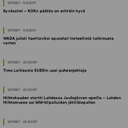
UUTISET - 5.12.2017
Syväsalmi – KOKn päätös on erittäin hyvä
UUTISET - 5.12.2017
WADA julisti haettaviksi apurahat tieteellistä tutkimusta
varten
UUTISET - 25.11.2017
Timo Laitisesta SUEKin uusi puheenjohtaja
UUTISET - 23.11.2017
Hiihtokauden startti Lahdessa Jauhojärven opeilla – Lahden
Hiihtomuseo sai MM-kilpailuiden jättiläispallon
UUTISET - 20.11.2017