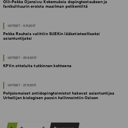
Olli-Pekka Ojansivu: Kokemuksia dopingtestauksen ja
fanikulttuurin eroista maailman pelikentiltä
UUTISET - 9.11.2017
Pekka Rauhala valittiin SUEKin lääketieteelliseksi
asiantuntijaksi
UUTISET - 29.9.2017
KPV:n otteluita tutkinnan kohteena
UUTISET - 27.9.2017
Pohjoismaiset antidopingtoimistot hakevat asiantuntijaa
Urheilijan biologisen passin hallinnointiin Osloon
A