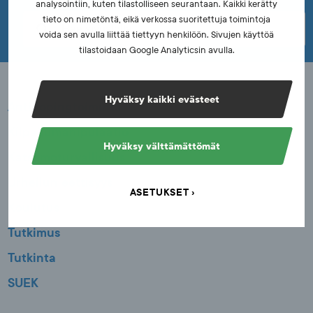
analysointiin, kuten tilastolliseen seurantaan. Kaikki kerätty
u
tieto on nimetöntä, eikä verkossa suoritettuja toimintoja
t
voida sen avulla liittää tiettyyn henkilöön. Sivujen käyttöä
tilastoidaan Google Analyticsin avulla.
u
s
Hyväksy kaikki evästeet
Antidopingtoiminta
Kilpailumanipulaatio
Hyväksy välttämättömät
Katsomoturvallisuus
Urheilun eettisyys
ASETUKSET
Koulutus
Tutkimus
Tutkinta
SUEK