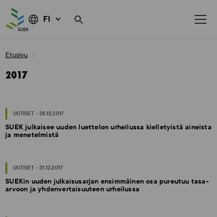
FI
Skip
Etusivu
to
content
2017
UUTISET - 28.12.2017
SUEK julkaisee uuden luettelon urheilussa kielletyistä aineista
ja menetelmistä
UUTISET - 21.12.2017
SUEKin uuden julkaisusarjan ensimmäinen osa pureutuu tasa-
arvoon ja yhdenvertaisuuteen urheilussa