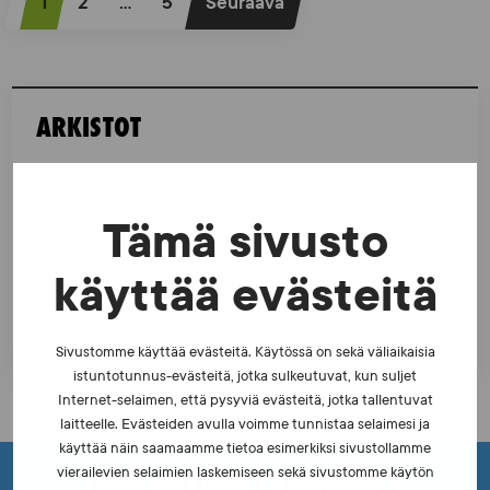
1
2
…
5
Seuraava
r
t
i
ARKISTOT
k
k
2026
2020
2014
e
Tämä sivusto
2025
2019
2013
l
2024
2018
2012
käyttää evästeitä
i
2023
2017
2011
2022
2016
2010
e
2021
2015
Sivustomme käyttää evästeitä. Käytössä on sekä väliaikaisia
n
istuntotunnus-evästeitä, jotka sulkeutuvat, kun suljet
s
Internet-selaimen, että pysyviä evästeitä, jotka tallentuvat
laitteelle. Evästeiden avulla voimme tunnistaa selaimesi ja
i
käyttää näin saamaamme tietoa esimerkiksi sivustollamme
v
ETKÖ LÖYTÄNYT ETSIMÄÄSI?
vierailevien selaimien laskemiseen sekä sivustomme käytön