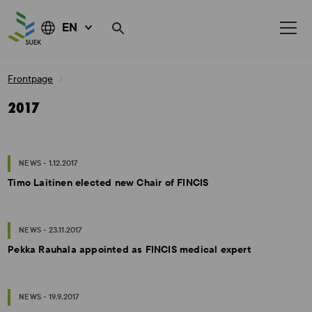
EN
Skip
Frontpage
to
content
2017
NEWS - 1.12.2017
Timo Laitinen elected new Chair of FINCIS
NEWS - 23.11.2017
Pekka Rauhala appointed as FINCIS medical expert
NEWS - 19.9.2017