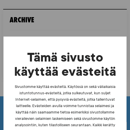
s
t
ARCHIVE
s
p
2026
2021
2016
a
2025
2020
2015
g
Tämä sivusto
2024
2019
2014
i
2023
2018
2013
käyttää evästeitä
2022
2017
2012
n
a
Sivustomme käyttää evästeitä. Käytössä on sekä väliaikaisia
t
istuntotunnus-evästeitä, jotka sulkeutuvat, kun suljet
Internet-selaimen, että pysyviä evästeitä, jotka tallentuvat
i
COULDN'T FIND WHAT YOU'RE LOOKING
laitteelle. Evästeiden avulla voimme tunnistaa selaimesi ja
o
FOR?
käyttää näin saamaamme tietoa esimerkiksi sivustollamme
vierailevien selaimien laskemiseen sekä sivustomme käytön
n
analysointiin, kuten tilastolliseen seurantaan. Kaikki kerätty