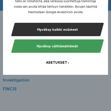
tieto on nimetöntä, eikä verkossa suoritettuja toimintoja
voida sen avulla liittää tiettyyn henkilöön. Sivujen käyttöä
tilastoidaan Google Analyticsin avulla.
Anti-doping activities
Hyväksy kaikki evästeet
Manipulation of sports competitions
Spectator safety
Hyväksy välttämättömät
Integrity in Sports
Education
ASETUKSET
Research
Investigation
FINCIS