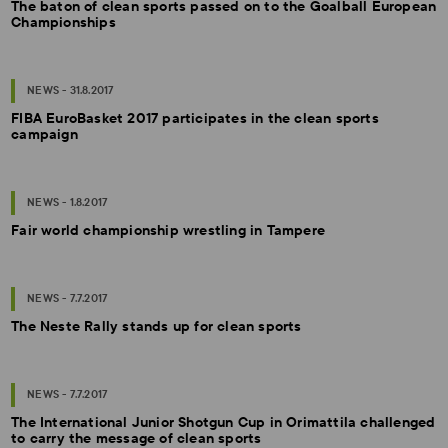
The baton of clean sports passed on to the Goalball European
Championships
NEWS - 31.8.2017
FIBA EuroBasket 2017 participates in the clean sports
campaign
NEWS - 1.8.2017
Fair world championship wrestling in Tampere
NEWS - 7.7.2017
The Neste Rally stands up for clean sports
NEWS - 7.7.2017
The International Junior Shotgun Cup in Orimattila challenged
to carry the message of clean sports