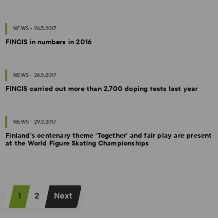
NEWS - 26.5.2017
FINCIS in numbers in 2016
NEWS - 26.5.2017
FINCIS carried out more than 2,700 doping tests last year
NEWS - 29.3.2017
Finland’s centenary theme ‘Together’ and fair play are present
at the World Figure Skating Championships
P
1
2
Next
o