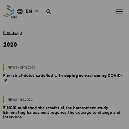
EN
Skip
Frontpage
to
content
2020
NEWS - 29.12.2020
Finnish athletes satisfied with doping control during COVID-
19
NEWS - 8.9.2020
FINCIS published the results of the harassment study –
Eliminating harassment requires the courage to change and
intervene