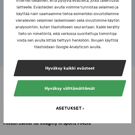
Internet-selaimen, että pysyviä evästeitä, jotka tallentuvat
Education
laitteelle. Evästeiden avulla voimme tunnistaa selaimesi ja
käyttää näin saamaamme tietoa esimerkiksi sivustollamme
Research
vierailevien selaimien laskemiseen sekä sivustomme käytön
Investigation
analysointiin, kuten tilastolliseen seurantaan. Kaikki kerätty
tieto on nimetöntä, eikä verkossa suoritettuja toimintoja
FINCIS
voida sen avulla liittää tiettyyn henkilöön. Sivujen käyttöä
tilastoidaan Google Analyticsin avulla.
Hyväksy kaikki evästeet
Hyväksy välttämättömät
ASETUKSET
Finnish Center for Integrity in Sports FINCIS