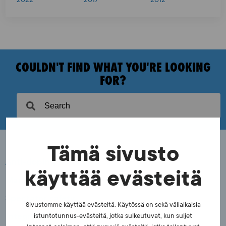
COULDN'T FIND WHAT YOU'RE LOOKING
FOR?
Tämä sivusto
Anti-doping activities
käyttää evästeitä
Manipulation of sports competitions
Spectator safety
Sivustomme käyttää evästeitä. Käytössä on sekä väliaikaisia
Integrity in Sports
istuntotunnus-evästeitä, jotka sulkeutuvat, kun suljet