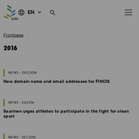
EN
Skip
Frontpage
to
content
2016
NEWS - 29.11.2016
New domain name and email addresses for FINCIS
NEWS - 2.8.2016
Saarinen urges athletes to participate in the fight for clean
sport
NEWS - 25.7.2016