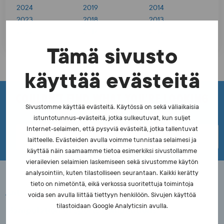
2024
2019
2014
2023
2018
2013
2022
2017
2012
Tämä sivusto
käyttää evästeitä
COULDN'T FIND WHAT YOU'RE LOOKING
FOR?
Sivustomme käyttää evästeitä. Käytössä on sekä väliaikaisia
istuntotunnus-evästeitä, jotka sulkeutuvat, kun suljet
Internet-selaimen, että pysyviä evästeitä, jotka tallentuvat
laitteelle. Evästeiden avulla voimme tunnistaa selaimesi ja
käyttää näin saamaamme tietoa esimerkiksi sivustollamme
vierailevien selaimien laskemiseen sekä sivustomme käytön
analysointiin, kuten tilastolliseen seurantaan. Kaikki kerätty
tieto on nimetöntä, eikä verkossa suoritettuja toimintoja
Anti-doping activities
voida sen avulla liittää tiettyyn henkilöön. Sivujen käyttöä
tilastoidaan Google Analyticsin avulla.
Manipulation of sports competitions