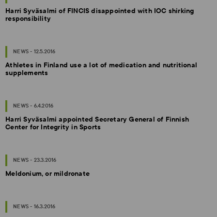
Harri Syväsalmi of FINCIS disappointed with IOC shirking
responsibility
NEWS - 12.5.2016
Athletes in Finland use a lot of medication and nutritional
supplements
NEWS - 6.4.2016
Harri Syväsalmi appointed Secretary General of Finnish
Center for Integrity in Sports
NEWS - 23.3.2016
Meldonium, or mildronate
NEWS - 16.3.2016