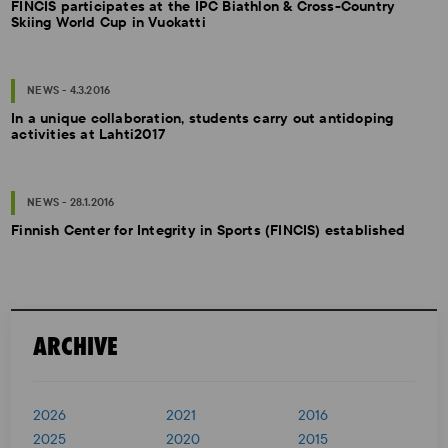
FINCIS participates at the IPC Biathlon & Cross-Country
Skiing World Cup in Vuokatti
NEWS - 4.3.2016
In a unique collaboration, students carry out antidoping
activities at Lahti2017
NEWS - 28.1.2016
Finnish Center for Integrity in Sports (FINCIS) established
ARCHIVE
2026
2021
2016
2025
2020
2015