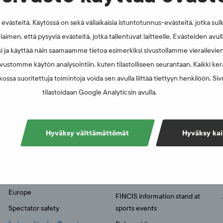
västeitä. Käytössä on sekä väliaikaisia istuntotunnus-evästeitä, jotka sul
 as planned
laimen, että pysyviä evästeitä, jotka tallentuvat laitteelle. Evästeiden avu
i ja käyttää näin saamaamme tietoa esimerkiksi sivustollamme vierailevie
vustomme käytön analysointiin, kuten tilastolliseen seurantaan. Kaikki kerä
ossa suoritettuja toimintoja voida sen avulla liittää tiettyyn henkilöön. Si
tilastoidaan Google Analyticsin avulla.
AT YOU'RE LOOKING FOR?
Hyväksy välttämättömät
Hyväksy kai
Spectator safety
Education
Convention of the Council of
Education activities
Europe
FINCIS information stand at
Spectator safety
sports events