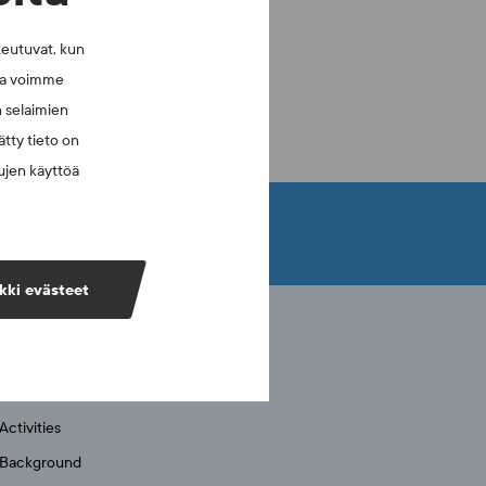
keutuvat, kun
lla voimme
n selaimien
tty tieto on
vujen käyttöä
kki evästeet
FINCIS
FINCIS
Activities
Background