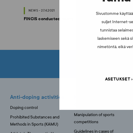
NEWS - 27.4.2021
Sivustomme käyttää e
FINCIS conducted nearly 2,600 doping tests in 2020
suljet Internet-se
tunnistaa selaimes
laskemiseen sekä si
nimetöntä, eikä verk
COULDN'T FIND WH
ASETUKSET
Anti-doping activities
Manipulation of sports
competitions
Doping control
Manipulation of sports
Prohibited Substances and
competitions
Methods in Sports (KAMU)
Guidelines in cases of