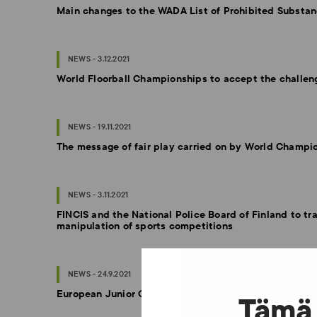
Main changes to the WADA List of Prohibited Subst
NEWS - 3.12.2021
World Floorball Championships to accept the challeng
NEWS - 19.11.2021
The message of fair play carried on by World Champ
NEWS - 3.11.2021
FINCIS and the National Police Board of Finland to tra
manipulation of sports competitions
NEWS - 24.9.2021
European Junior Championships in weightlifting enters
Tämä 