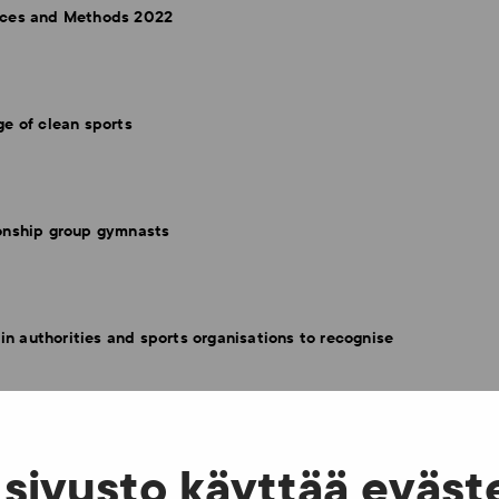
ances and Methods 2022
e of clean sports
ionship group gymnasts
in authorities and sports organisations to recognise
 the fair play relay
sivusto käyttää eväst