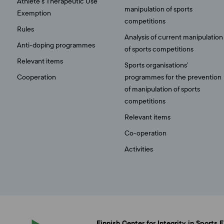
Athlete’s Therapeutic Use
manipulation of sports
Exemption
competitions
Rules
Analysis of current manipulation
Anti-doping programmes
of sports competitions
Relevant items
Sports organisations’
Cooperation
programmes for the prevention
of manipulation of sports
competitions
Relevant items
Co-operation
Activities
Finnish Center for Integrity in Sports 