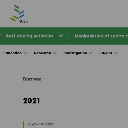
Skip
to
content
Anti-doping activities
Manipulation of sports 
Education
Research
Investigation
FINCIS
Frontpage
2021
NEWS - 10.12.2021