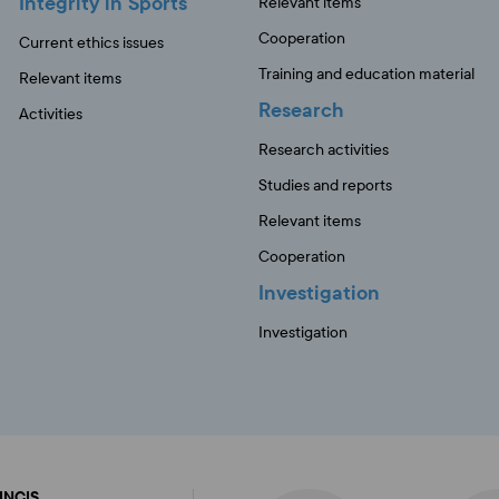
Integrity in Sports
Relevant items
Cooperation
Current ethics issues
Training and education material
Relevant items
Research
Activities
Research activities
Studies and reports
Relevant items
Cooperation
Investigation
Investigation
FINCIS