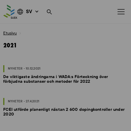
SV
Skip
Etusivu
to
content
2021
NYHETER - 10.12.2021
De viktigaste ändringarna i WADA:s Förteckning över
förbjudna substanser och metoder för 2022
NYHETER - 27.4.2021
FCEI utförde planenligt nästan 2 600 dopingkontroller under
2020