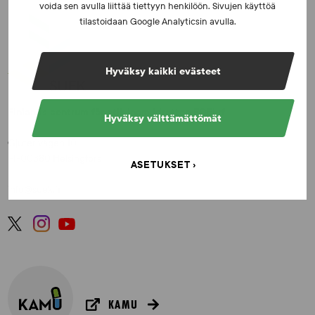
voida sen avulla liittää tiettyyn henkilöön. Sivujen käyttöä
tilastoidaan Google Analyticsin avulla.
Hyväksy kaikki evästeet
Finlands centrum för etik inom idrotten FCEI rf
Hyväksy välttämättömät
Gjuterivägen 10
FI-00380 Helsingfors
ASETUKSET
info@suek.fi
KAMU