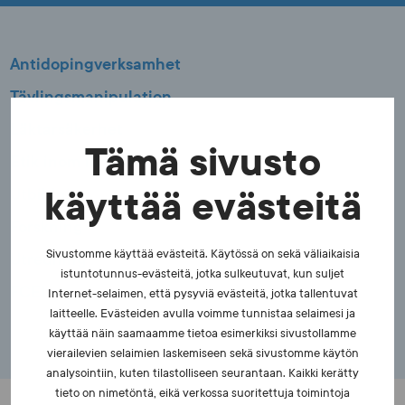
Antidopingverksamhet
Tävlingsmanipulation
Läktarsäkerhet
Tämä sivusto
Etik inom idrotten
Utbildning
käyttää evästeitä
Forskning
Sivustomme käyttää evästeitä. Käytössä on sekä väliaikaisia
Utredning
istuntotunnus-evästeitä, jotka sulkeutuvat, kun suljet
FCEI
Internet-selaimen, että pysyviä evästeitä, jotka tallentuvat
laitteelle. Evästeiden avulla voimme tunnistaa selaimesi ja
käyttää näin saamaamme tietoa esimerkiksi sivustollamme
vierailevien selaimien laskemiseen sekä sivustomme käytön
analysointiin, kuten tilastolliseen seurantaan. Kaikki kerätty
tieto on nimetöntä, eikä verkossa suoritettuja toimintoja