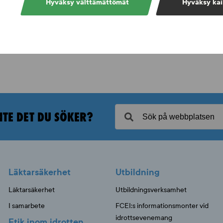
Hyväksy välttämättömät
Hyväksy kai
NTE DET DU SÖKER?
Läktarsäkerhet
Utbildning
Läktarsäkerhet
Utbildningsverksamhet
I samarbete
FCEI:s informationsmonter vid
idrottsevenemang
Etik inom idrotten