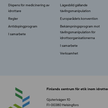
Dispens för medicinering av
Lägesbild gällande
idrottare
tävlingsmanipulation
Regler
Europarådets konvention
Antidopingprogram
Bekämpningsprogram mot
tävlingsmanipulation för
I samarbete
idrottsorganisationerna
I samarbete
Verksamhet
Finlands centrum för etik inom idrotte
Gjuterivägen 10
FI-00380 Helsingfors