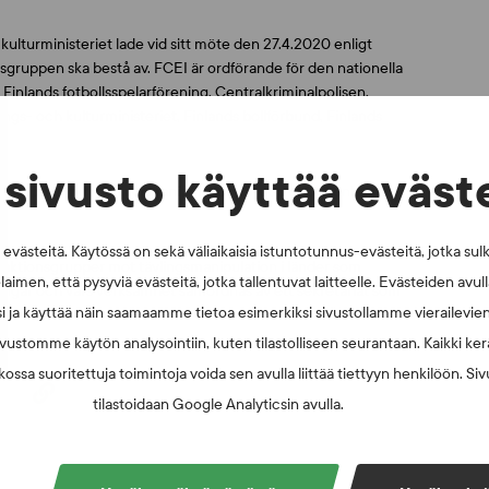
kulturministeriet lade vid sitt möte den 27.4.2020 enligt
sgruppen ska bestå av. FCEI är ordförande för den nationella
lands fotbollsspelarförening, Centralkriminalpolisen,
ngs- och kulturministeriet, Finlands bollförbund, Finlands
sivusto käyttää eväst
onsgrupper mot tävlingsmanipulation,
Group of Copenhagen
,
västeitä. Käytössä on sekä väliaikaisia istuntotunnus-evästeitä, jotka sul
a aktionsgrupper mot tävlingsmanipulation i länder som
laimen, että pysyviä evästeitä, jotka tallentuvat laitteelle. Evästeiden avu
ingar och vars verksamhet samordnas av ett sekretariat som
i ja käyttää näin saamaamme tietoa esimerkiksi sivustollamme vierailevie
vustomme käytön analysointiin, kuten tilastolliseen seurantaan. Kaikki kerä
ossa suoritettuja toimintoja voida sen avulla liittää tiettyyn henkilöön. Si
tilastoidaan Google Analyticsin avulla.