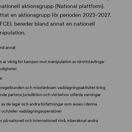
nationell aktionsgrupp (National plattform).
rättat en aktionsgrupp för perioden 2023–2027.
FCEI, bereder bland annat en nationell
nipulation.
and annat
är viktig för kampen mot manipulation av idrottstävlingar
yndigheter
ar
oregelbunden och misstänksam vadslagningsaktivitet kring
e partens jurisdiktion och vid behov utfärda varningar
 av de lagar och andra författningar som avses i denna
er och/eller vadslagningsoperatörer
på nationell och internationell nivå, inberäknat andra