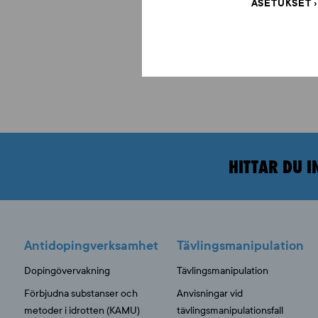
ASETUKSET
HITTAR DU I
Antidopingverksamhet
Tävlingsmanipulation
Dopingövervakning
Tävlingsmanipulation
Förbjudna substanser och
Anvisningar vid
metoder i idrotten (KAMU)
tävlingsmanipulationsfall