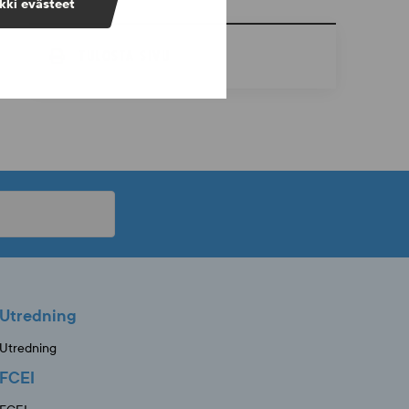
kki evästeet
TULOSTA SIVU
Utredning
Utredning
FCEI