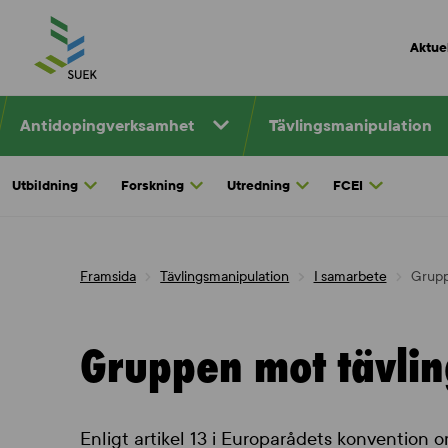
Skip
to
Aktuel
content
Antidopingverksamhet
Tävlingsmanipulation
Utbildning
Forskning
Utredning
FCEI
Framsida
Tävlingsmanipulation
I samarbete
Grupp
Gruppen mot tävli
Enligt artikel 13 i Europarådets konvention