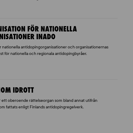
SATION FÖR NATIONELLA
NISATIONER INADO
 nationella antidopingorganisationer och organisationernas
t för nationella och regionala antidopingbyråer.
NOM IDROTT
 ett oberoende rättelseorgan som bland annat utifrån
m fattats enligt Finlands antidopingregelverk.