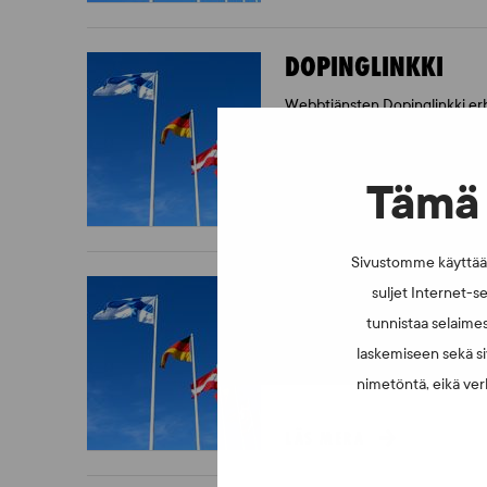
DOPINGLINKKI
Webbtjänsten Dopinglinkki er
vill säga användning av doping 
Tämä 
LÄS MERA
Sivustomme käyttää e
IDROTTSINSTITUTE
suljet Internet-se
tunnistaa selaimes
Idrottsinstituten har en viktig 
som träningsplatser för elitidr
laskemiseen sekä si
nimetöntä, eikä verk
LÄS MERA