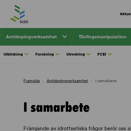
Skip
to
Aktuel
content
Antidopingverksamhet
Tävlingsmanipulation
Utbildning
Forskning
Utredning
FCEI
Framsida
Antidopingverksamhet
I samarbete
I samarbete
Främjande av idrottsetiska frågor berör oss a