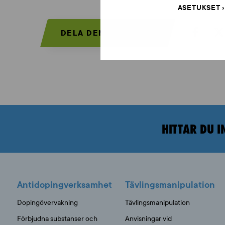
ASETUKSET
DELA DEN HÄR SIDAN:
HITTAR DU I
Antidopingverksamhet
Tävlingsmanipulation
Dopingövervakning
Tävlingsmanipulation
Förbjudna substanser och
Anvisningar vid