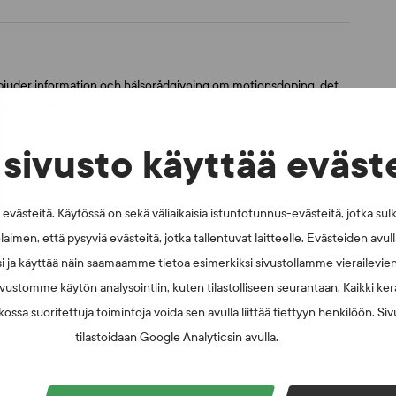
bjuder information och hälsorådgivning om motionsdoping, det
utanför tävlings- och elitidrott.
sivusto käyttää eväst
västeitä. Käytössä on sekä väliaikaisia istuntotunnus-evästeitä, jotka sul
N
laimen, että pysyviä evästeitä, jotka tallentuvat laitteelle. Evästeiden avu
i ja käyttää näin saamaamme tietoa esimerkiksi sivustollamme vierailevie
roll i utbildningen av idrottare och professionella inom idrotten,
ottare och som internationella mötesplatser för idrottsfolk.
vustomme käytön analysointiin, kuten tilastolliseen seurantaan. Kaikki kerä
ossa suoritettuja toimintoja voida sen avulla liittää tiettyyn henkilöön. Si
tilastoidaan Google Analyticsin avulla.