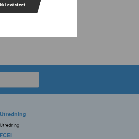
kki evästeet
Utredning
Utredning
FCEI