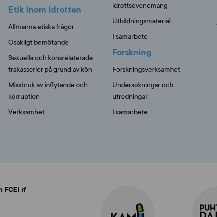
idrottsevenemang
Etik inom idrotten
Utbildningsmaterial
Allmänna etiska frågor
I samarbete
Osakligt bemötande
Forskning
Sexuella och könsrelaterade
trakasserier på grund av kön
Forskningsverksamhet
Missbruk av inflytande och
Undersökningar och
korruption
utredningar
Verksamhet
I samarbete
n FCEI rf