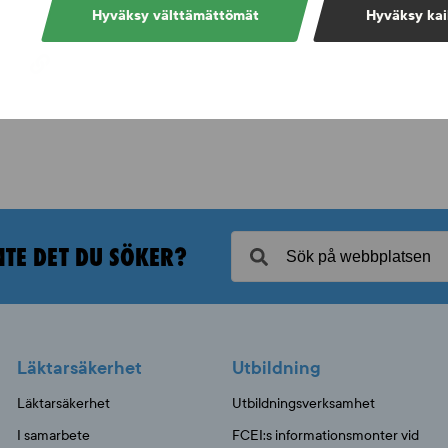
Hyväksy välttämättömät
Hyväksy kai
NTE DET DU SÖKER?
Läktarsäkerhet
Utbildning
Läktarsäkerhet
Utbildningsverksamhet
I samarbete
FCEI:s informationsmonter vid