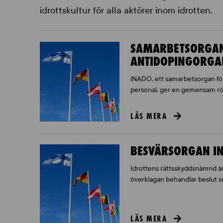
idrottskultur för alla aktörer inom idrotten.
SAMARBETSORGANI
ANTIDOPINGORGA
iNADO, ett samarbetsorgan för
personal, ger en gemensam rös
LÄS MERA
BESVÄRSORGAN I
Idrottens rättsskyddsnämnd är
överklagan behandlar beslut so
LÄS MERA