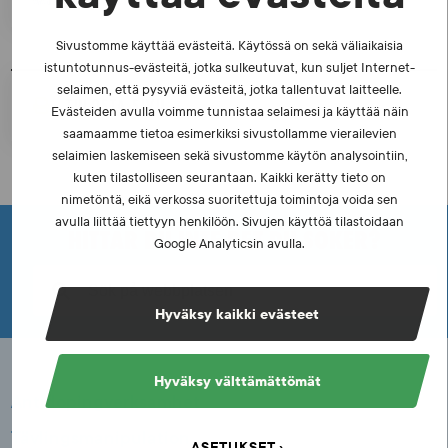
Sivustomme käyttää evästeitä. Käytössä on sekä väliaikaisia
istuntotunnus-evästeitä, jotka sulkeutuvat, kun suljet Internet-
selaimen, että pysyviä evästeitä, jotka tallentuvat laitteelle.
TULOSTA SIVU
Evästeiden avulla voimme tunnistaa selaimesi ja käyttää näin
saamaamme tietoa esimerkiksi sivustollamme vierailevien
selaimien laskemiseen sekä sivustomme käytön analysointiin,
kuten tilastolliseen seurantaan. Kaikki kerätty tieto on
nimetöntä, eikä verkossa suoritettuja toimintoja voida sen
avulla liittää tiettyyn henkilöön. Sivujen käyttöä tilastoidaan
HITTAR DU INTE DET DU SÖKER?
Google Analyticsin avulla.
Hyväksy kaikki evästeet
Hyväksy välttämättömät
Antidopingverksamhet
Tävlingsmanipulation
ASETUKSET