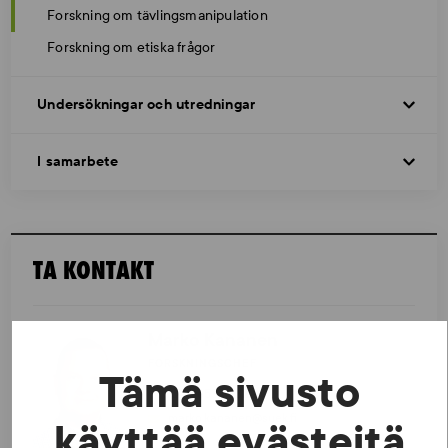
Forskning om tävlingsmanipulation
Forskning om etiska frågor
Undersökningar och utredningar
I samarbete
TA KONTAKT
Marko Kananen
FORSKNINGSCHEF
Tämä sivusto
040 653 6532
marko.kananen@suek.fi
käyttää evästeitä