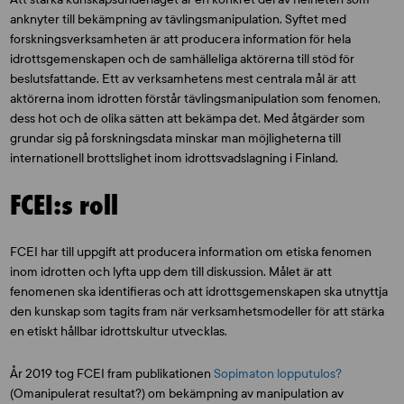
anknyter till bekämpning av tävlingsmanipulation. Syftet med
forskningsverksamheten är att producera information för hela
idrottsgemenskapen och de samhälleliga aktörerna till stöd för
beslutsfattande. Ett av verksamhetens mest centrala mål är att
aktörerna inom idrotten förstår tävlingsmanipulation som fenomen,
dess hot och de olika sätten att bekämpa det. Med åtgärder som
grundar sig på forskningsdata minskar man möjligheterna till
internationell brottslighet inom idrottsvadslagning i Finland.
FCEI:s roll
FCEI har till uppgift att producera information om etiska fenomen
inom idrotten och lyfta upp dem till diskussion. Målet är att
fenomenen ska identifieras och att idrottsgemenskapen ska utnyttja
den kunskap som tagits fram när verksamhetsmodeller för att stärka
en etiskt hållbar idrottskultur utvecklas.
År 2019 tog FCEI fram publikationen
Sopimaton lopputulos?
(Omanipulerat resultat?) om bekämpning av manipulation av