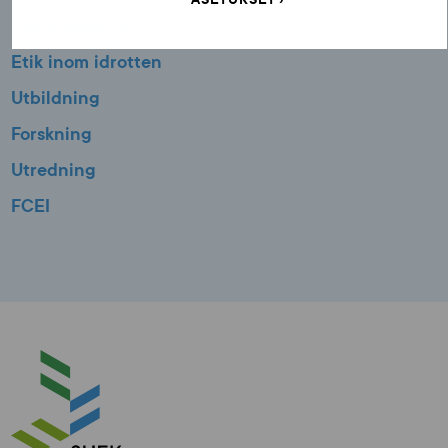
Läktarsäkerhet
Etik inom idrotten
Utbildning
Forskning
Utredning
FCEI