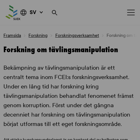
SV
Skip
Framsida
Forskning
Forskningsverksamhet
Forskning om täv
to
content
Forskning om tävlingsmanipulation
Bekämpning av tävlingsmanipulation är ett
centralt tema inom FCEI:s forskningsverksamhet.
Under en lång tid har forskning kring
tävlingsmanipulation behandlat fenomenet främst
genom korruption. Först under det gångna
decenniet har forskning om tävlingsmanipulation
börjat utformas till ett eget forskningsområde.
Att stärka kunskapsunderlaget är en konkret del av helheten som