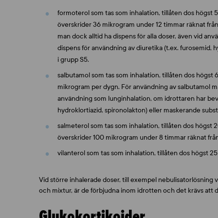
formoterol som tas som inhalation, tillåten dos högst
överskrider 36 mikrogram under 12 timmar räknat från
man dock alltid ha dispens för alla doser, även vid anv
dispens för användning av diuretika (t.ex. furosemid, 
i grupp S5.
salbutamol som tas som inhalation, tillåten dos högs
mikrogram per dygn. För användning av salbutamol måst
användning som lunginhalation, om idrottaren har bevil
hydroklortiazid, spironolakton) eller maskerande subst
salmeterol som tas som inhalation, tillåten dos högst
överskrider 100 mikrogram under 8 timmar räknat från
vilanterol som tas som inhalation, tillåten dos högst 
Vid större inhalerade doser, till exempel nebulisatorlösning 
och mixtur, är de förbjudna inom idrotten och det krävs att 
Glukokortikoider