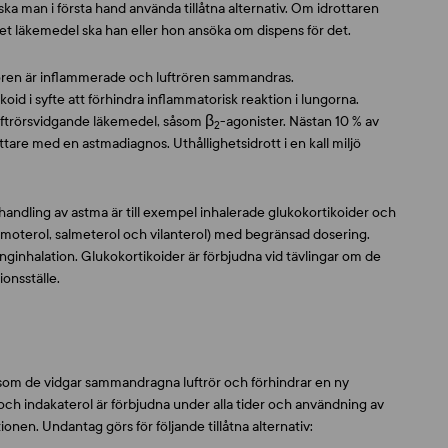
a man i första hand använda tillåtna alternativ. Om idrottaren
et läkemedel ska han eller hon ansöka om dispens för det.
rören är inflammerade och luftrören sammandras.
d i syfte att förhindra inflammatorisk reaktion i lungorna.
uftrörsvidgande läkemedel, såsom β
-agonister. Nästan 10 % av
2
tare med en astmadiagnos. Uthållighetsidrott i en kall miljö
andling av astma är till exempel inhalerade glukokortikoider och
rmoterol, salmeterol och vilanterol) med begränsad dosering.
unginhalation. Glukokortikoider är förbjudna vid tävlingar om de
ionsställe.
ersom de vidgar sammandragna luftrör och förhindrar en ny
 och indakaterol är förbjudna under alla tider och användning av
onen. Undantag görs för följande tillåtna alternativ: