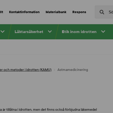
lt
Kontaktinformation
Materialbank
Respons
Läktarsäkerhet
Etik inom idrotten
er och metoder i idrotten (KAMU)
Astmamedicinering
är tillåtna i idrotten, men det finns också förbjudna läkemedel