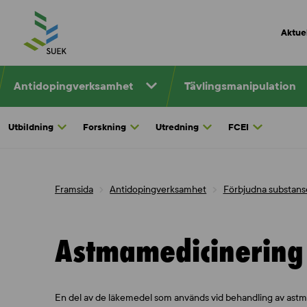
Skip
to
Aktuel
content
Antidopingverksamhet
Tävlingsmanipulation
Utbildning
Forskning
Utredning
FCEI
Framsida
Antidopingverksamhet
Förbjudna substans
Astmamedicinering
En del av de läkemedel som används vid behandling av astma 