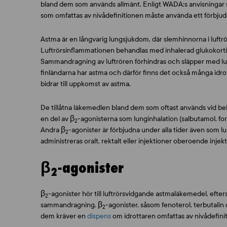
bland dem som används allmänt. Enligt WADA:s anvisningar sk
som omfattas av nivådefinitionen måste använda ett förbjud
Astma är en långvarig lungsjukdom, där slemhinnorna i luft
Luftrörsinflammationen behandlas med inhalerad glukokortikoi
Sammandragning av luftrören förhindras och släpper med l
finländarna har astma och därför finns det också många idrot
bidrar till uppkomst av astma.
De tillåtna läkemedlen bland dem som oftast används vid beh
en del av β
-agonisterna som lunginhalation (salbutamol, fo
2
Andra β
-agonister är förbjudna under alla tider även som l
2
administreras oralt, rektalt eller injektioner oberoende injekt
β
-agonister
2
β
-agonister hör till luftrörsvidgande astmaläkemedel, eft
2
sammandragning. β
-agonister, såsom fenoterol, terbutalin
2
dem kräver en
dispen
s
om idrottaren omfattas av nivådefiniti