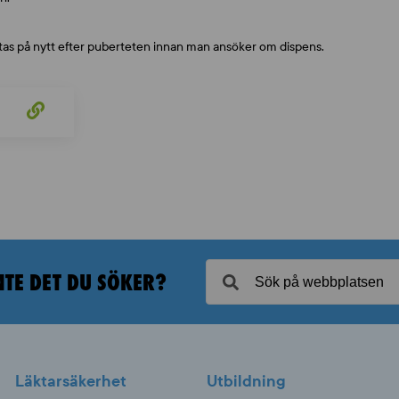
tas på nytt efter puberteten innan man ansöker om dispens.
NTE DET DU SÖKER?
Läktarsäkerhet
Utbildning