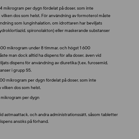
 54 mikrogram per dygn fördelat på doser, som inte
 vilken dos som helst. För användning av formoterol måste
ändning som lunginhalation, om idrottaren har beviljats
hydroklortiazid, spironolakton) eller maskerande substanser
t 600 mikrogram under 8 timmar, och högst 1 600
e man dock alltid ha dispens för alla doser, även vid
jats dispens för användning av diuretika (t.ex. furosemid,
anser i grupp S5.
 200 mikrogram per dygn fördelat på doser, som inte
 vilken dos som helst.
25 mikrogram per dygn
vid astmaattack, och andra administrationssätt, såsom tabletter
dispens ansöks på förhand.