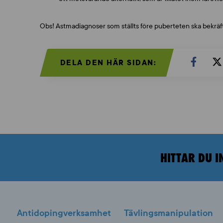
Obs! Astmadiagnoser som ställts före puberteten ska bekräf
DELA DEN HÄR SIDAN:
HITTAR DU I
Antidopingverksamhet
Tävlingsmanipulation