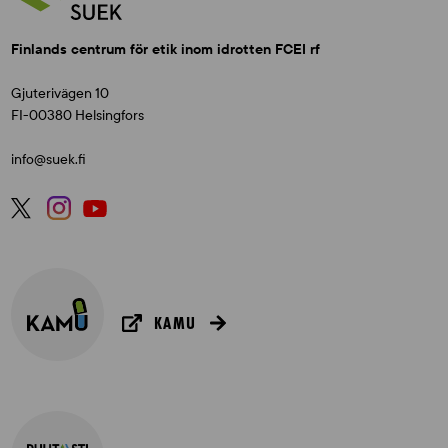
Finlands centrum för etik inom idrotten FCEI rf
Gjuterivägen 10
FI-00380 Helsingfors
info@suek.fi
KAMU