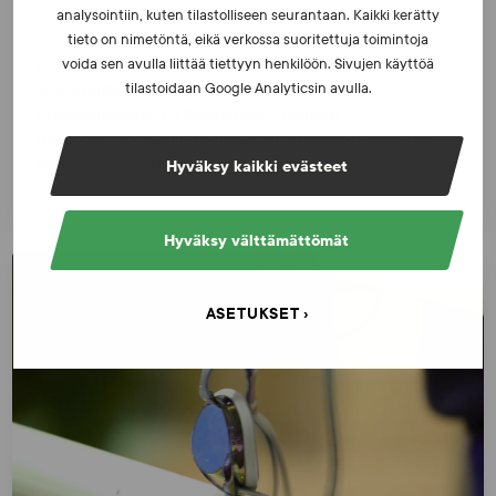
analysointiin, kuten tilastolliseen seurantaan. Kaikki kerätty
tieto on nimetöntä, eikä verkossa suoritettuja toimintoja
Finlands centrum för etik inom idrotten FCEI samordnar
voida sen avulla liittää tiettyyn henkilöön. Sivujen käyttöä
programmet för Rättvis tävling som en del av programmet för
tilastoidaan Google Analyticsin avulla.
ansvarsfullhet för hela Finlands idrottsgemenskap.
Programhelheten för Rättvis tävling omfattar
Antidopingprogrammet och Bekämpningsprogrammet för
tävlingsmanipulation.
Hyväksy kaikki evästeet
Hyväksy välttämättömät
ASETUKSET