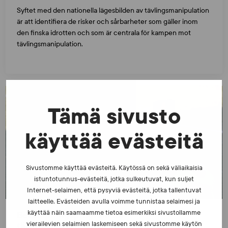
Syftet med den nationella lägesbilden av tävlingsmanipulation
är att identifiera de risker och sårbarheter som gäller inom
den finska idrotten och som är centrala för kampen mot
tävlingsmanipulation.
Tämä sivusto
käyttää evästeitä
Sivustomme käyttää evästeitä. Käytössä on sekä väliaikaisia
istuntotunnus-evästeitä, jotka sulkeutuvat, kun suljet
Internet-selaimen, että pysyviä evästeitä, jotka tallentuvat
laitteelle. Evästeiden avulla voimme tunnistaa selaimesi ja
käyttää näin saamaamme tietoa esimerkiksi sivustollamme
Bekämpningsprogram för
tävlingsmanipulation
vierailevien selaimien laskemiseen sekä sivustomme käytön