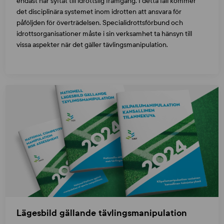
endast har syftat till idrottslig framgång. I detta fall kommer
det disciplinära systemet inom idrotten att ansvara för
påföljden för överträdelsen. Specialidrottsförbund och
idrottsorganisationer måste i sin verksamhet ta hänsyn till
vissa aspekter när det gäller tävlingsmanipulation.
Lägesbild gällande tävlingsmanipulation