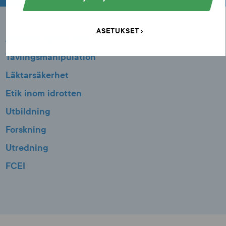
ASETUKSET
Antidopingverksamhet
Tävlingsmanipulation
Läktarsäkerhet
Etik inom idrotten
Utbildning
Forskning
Utredning
FCEI