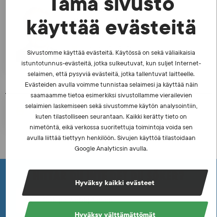
Tämä sivusto
Jouko Ikonen
käyttää evästeitä
UTREDNINGSCHEF
040 570 5012
jouko.ikonen@suek.fi
Sivustomme käyttää evästeitä. Käytössä on sekä väliaikaisia
istuntotunnus-evästeitä, jotka sulkeutuvat, kun suljet Internet-
selaimen, että pysyviä evästeitä, jotka tallentuvat laitteelle.
Evästeiden avulla voimme tunnistaa selaimesi ja käyttää näin
saamaamme tietoa esimerkiksi sivustollamme vierailevien
selaimien laskemiseen sekä sivustomme käytön analysointiin,
TULOSTA SIVU
kuten tilastolliseen seurantaan. Kaikki kerätty tieto on
nimetöntä, eikä verkossa suoritettuja toimintoja voida sen
avulla liittää tiettyyn henkilöön. Sivujen käyttöä tilastoidaan
Google Analyticsin avulla.
HITTAR DU INTE DET DU SÖKER?
Hyväksy kaikki evästeet
Hyväksy välttämättömät