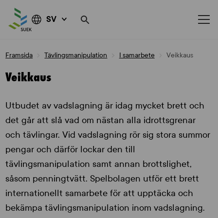
SV
Skip
Framsida
Tävlingsmanipulation
I samarbete
Veikkaus
to
content
Veikkaus
Utbudet av vadslagning är idag mycket brett och
det går att slå vad om nästan alla idrottsgrenar
och tävlingar. Vid vadslagning rör sig stora summor
pengar och därför lockar den till
tävlingsmanipulation samt annan brottslighet,
såsom penningtvätt. Spelbolagen utför ett brett
internationellt samarbete för att upptäcka och
bekämpa tävlingsmanipulation inom vadslagning.