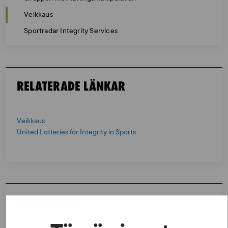
Veikkaus
Sportradar Integrity Services
RELATERADE LÄNKAR
Veikkaus
United Lotteries for Integrity in Sports
TA KONTAKT