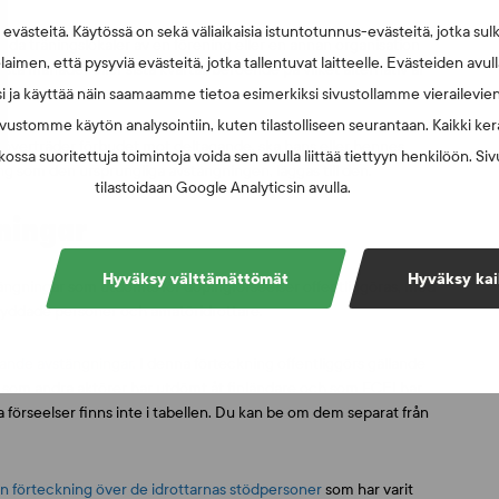
västeitä. Käytössä on sekä väliaikaisia istuntotunnus-evästeitä, jotka sul
ända träningslokaler av en förening eller en annan organisation
laimen, että pysyviä evästeitä, jotka tallentuvat laitteelle. Evästeiden avu
sta månader eller sista kvartal, beroende på vilket alternativ är
i ja käyttää näin saamaamme tietoa esimerkiksi sivustollamme vierailevie
vustomme käytön analysointiin, kuten tilastolliseen seurantaan. Kaikki kerä
 överträder förbudet mot deltagande, ska hans eller hennes
ossa suoritettuja toimintoja voida sen avulla liittää tiettyyn henkilöön. Si
lång som den ursprungliga avstängningen, läggas till den.
tilastoidaan Google Analyticsin avulla.
ningar
Hyväksy välttämättömät
Hyväksy kai
tängningar som utdömts för dopingförseelser offentliggöras, med
skyddade personer och amatöridrottare.
lande avstängningar
. I denna förteckning offentliggörs gällande
 som andra aktörer har utdömt åt finländare och som FCEI har
örseelser finns inte i tabellen. Du kan be om dem separat från
n förteckning över de idrottarnas stödpersoner
som har varit