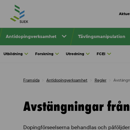
Skip
to
Aktuel
content
Antidopingverksamhet
Tävlingsmanipulation
Utbildning
Forskning
Utredning
FCEI
Framsida
Antidopingverksamhet
Regler
Avstängni
Avstängningar från
Dopingförseelserna behandlas och påföljdern