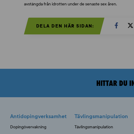
avstängda från idrotten under de senaste sex åren.
DELA DEN HÄR SIDAN:
HITTAR DU I
Antidopingverksamhet
Tävlingsmanipulation
Dopingövervakning
Tävlingsmanipulation