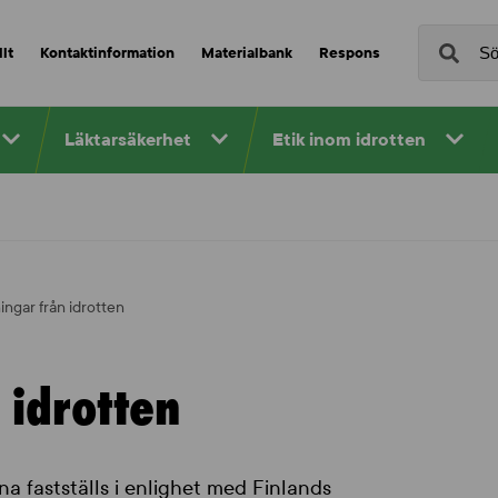
lt
Kontaktinformation
Materialbank
Respons
Läktarsäkerhet
Etik inom idrotten
ngar från idrotten
 idrotten
a fastställs i enlighet med Finlands