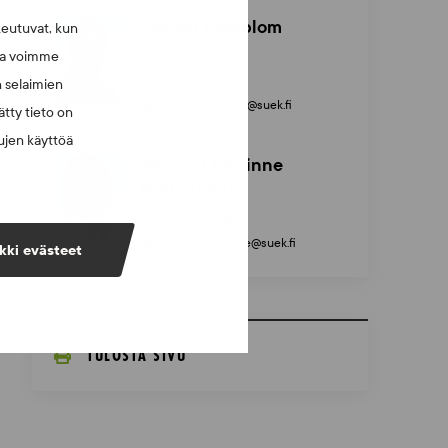
Petteri Lindblom
keutuvat, kun
CHEFSJURIST
lla voimme
0400 272 887
n selaimien
petteri.lindblom@suek.fi
tty tieto on
vujen käyttöä
Marjorit Elorinne
KVALITETSCHEF
0400 496 604
marjorit.elorinne@suek.fi
kki evästeet
TULOSTA SIVU