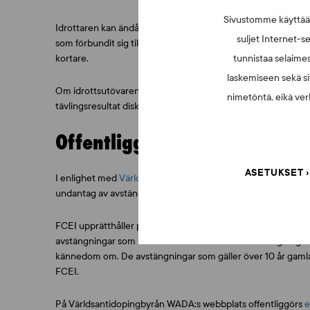
Sivustomme käyttää e
Idrottaren kan ändå återuppta träning med sitt lag eller anv
suljet Internet-se
som förbundit sig till regelverket under avstängningens två si
tunnistaa selaimes
kortare.
laskemiseen sekä si
Om idrottsutövaren eller en annan person, som är avstängd,
nimetöntä, eikä verk
tävlingsresultat diskvalificeras och en ny avstängning, lika 
Offentliggörande av avstäng
ASETUKSET
I enlighet med
Världsantidopingkoden
ska alla gällande avs
undantag av avstängningar som gäller minderåriga parter, 
FCEI upprätthåller på sin webbplats
en förteckning över gäl
avstängningar som utdömts i Finland samt de avstängningar
kännedom om. De avstängningar som gäller över 10 år gamla f
FCEI.
På Världsantidopingbyrån WADA:s webbplats offentliggörs
e