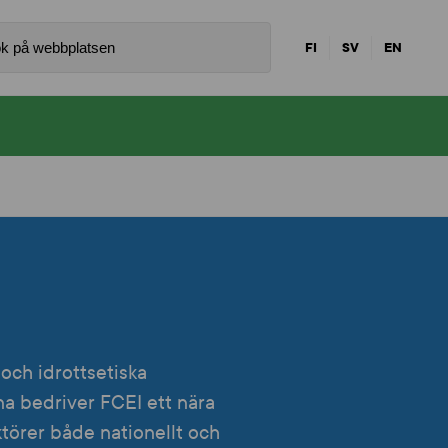
FI
SV
EN
och idrottsetiska
rna bedriver FCEI ett nära
örer både nationellt och