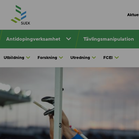
Skip
to
Aktuel
content
Antidopingverksamhet
Tävlingsmanipulation
Utbildning
Forskning
Utredning
FCEI