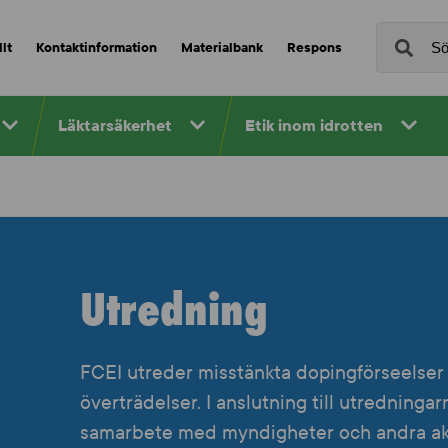
lt
Kontaktinformation
Materialbank
Respons
Läktarsäkerhet
Etik inom idrotten
Utredning
FCEI utreder misstänkta dopingförseelser 
överträdelser. I anslutning till utredninga
samarbete med myndigheter och andra akt