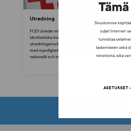
Tämä 
Utredning
Sivustomme käyttää e
FCEI utreder misstänkta dopingförseelser och
suljet Internet-se
idrottsetiska överträdelser. I anslutning till
tunnistaa selaimes
utredningarna bedriver FCEI ett nära samarbete
laskemiseen sekä si
med myndigheter och andra aktörer både
nimetöntä, eikä verk
nationellt och internationellt.
ASETUKSET
HITTAR DU I