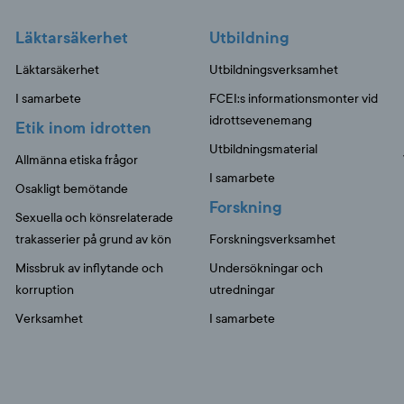
Läktarsäkerhet
Utbildning
Läktarsäkerhet
Utbildningsverksamhet
I samarbete
FCEI:s informationsmonter vid
idrottsevenemang
Etik inom idrotten
Utbildningsmaterial
Allmänna etiska frågor
I samarbete
Osakligt bemötande
Forskning
Sexuella och könsrelaterade
trakasserier på grund av kön
Forskningsverksamhet
Missbruk av inflytande och
Undersökningar och
korruption
utredningar
Verksamhet
I samarbete