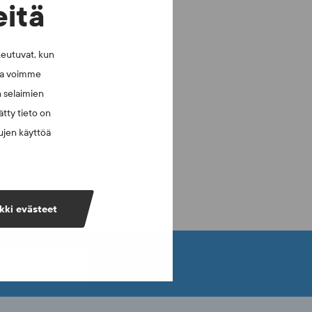
eitä
keutuvat, kun
lla voimme
n selaimien
tty tieto on
vujen käyttöä
kki evästeet