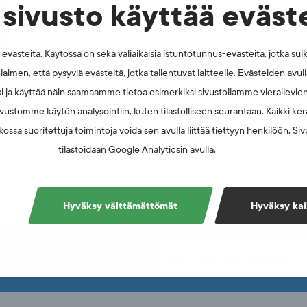
sivusto käyttää eväst
västeitä. Käytössä on sekä väliaikaisia istuntotunnus-evästeitä, jotka sul
laimen, että pysyviä evästeitä, jotka tallentuvat laitteelle. Evästeiden avu
i ja käyttää näin saamaamme tietoa esimerkiksi sivustollamme vierailevie
vustomme käytön analysointiin, kuten tilastolliseen seurantaan. Kaikki kerä
ossa suoritettuja toimintoja voida sen avulla liittää tiettyyn henkilöön. Si
tilastoidaan Google Analyticsin avulla.
Hyväksy välttämättömät
Hyväksy kai
NTE DET DU SÖKER?