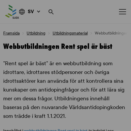
SV
Skip
Framsida
Utbildning
Utbildningsmaterial
Webbutbildningen Re
to
content
Webbutbildningen Rent spel är bäst
”Rent spel är bäst” är en webbutbildning som
idrottare, idrottares stödpersoner och övriga
idrottsaktörer kan använda för att kontrollera sina
kunskaper om antidopingfrågor och för att lära sig
mer om dessa frågor. Utbildningens innehåll
baseras på den nuvarande Världsantidopingkoden
som trädde i kraft 1.1.2021.
Innehållet i
webbutbildningen Rent spel är bäst
är indelat i sex