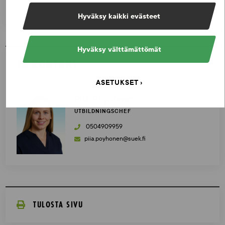
Hyväksy kaikki evästeet
Hyväksy välttämättömät
TA KONTAKT
ASETUKSET
Piia Pöyhönen
UTBILDNINGSCHEF
0504909959
piia.poyhonen@suek.fi
TULOSTA SIVU