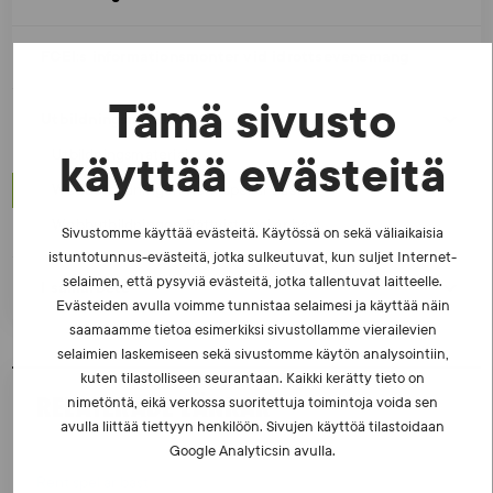
FCEI:s informationsmonter vid idrottsevenemang
Tämä sivusto
Utbildningsmaterial
Utbildningsmaterial
käyttää evästeitä
Webbutbildningen Rent spel är bäst
Webbutbildningen Rättvist spel är bäst
Sivustomme käyttää evästeitä. Käytössä on sekä väliaikaisia
istuntotunnus-evästeitä, jotka sulkeutuvat, kun suljet Internet-
selaimen, että pysyviä evästeitä, jotka tallentuvat laitteelle.
I samarbete
Evästeiden avulla voimme tunnistaa selaimesi ja käyttää näin
saamaamme tietoa esimerkiksi sivustollamme vierailevien
selaimien laskemiseen sekä sivustomme käytön analysointiin,
kuten tilastolliseen seurantaan. Kaikki kerätty tieto on
RELATERADE LÄNKAR
nimetöntä, eikä verkossa suoritettuja toimintoja voida sen
avulla liittää tiettyyn henkilöön. Sivujen käyttöä tilastoidaan
Google Analyticsin avulla.
Rent spel är bäst