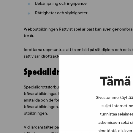
Bekämpning och ingripande
Rättigheter och skyldigheter
Webbutbildningen Rättvist spel är bäst kan även genomföra
tre år.
Idrottarna uppmuntras att ta en bild på sitt diplom och dela
sätt visar idrottsaktören att han eller hon följer värderingarna
Specialidrottsförbund och lä
Tämä 
Specialidrottsförbunden och läroanstalterna kan använda sig
tränarutbildningar. Med hjälp av webbutbildningen kan man ti
Sivustomme käyttää e
anställda och de föreningsaktiva har kunskap om tävlingsm
suljet Internet-se
tränarutbildningen. Specialidrottsförbundet kan be FCEI om
utbildningen.
tunnistaa selaimes
laskemiseen sekä si
Vid läroanstalter passar webbutbildningen väl som en lektio
nimetöntä, eikä verk