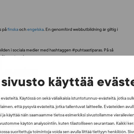
s på
finska
och
engelska
. En genomförd webbutbildning är giltig i
 bilden i sociala medier med hashtaggen #puhtaastiparas. På så
 för rent spel.
roanstalter
sivusto käyttää eväst
 av webbutbildningen självständigt för sina egna idrottar- och
ll exempel förvissa sig om att idrottarna, grenförbundets
västeitä. Käytössä on sekä väliaikaisia istuntotunnus-evästeitä, jotka sul
anipulation. Dessutom kan den användas som en del av
laimen, että pysyviä evästeitä, jotka tallentuvat laitteelle. Evästeiden avu
 en lista med alla personer inom sin gren som genomgått
i ja käyttää näin saamaamme tietoa esimerkiksi sivustollamme vierailevie
vustomme käytön analysointiin, kuten tilastolliseen seurantaan. Kaikki kerä
nshelhet. Webbutbildningen är lämplig också som en självständig
ossa suoritettuja toimintoja voida sen avulla liittää tiettyyn henkilöön. Si