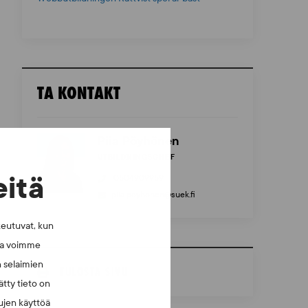
TA KONTAKT
Piia Pöyhönen
UTBILDNINGSCHEF
eitä
0504909959
piia.poyhonen@suek.fi
keutuvat, kun
lla voimme
n selaimien
TULOSTA SIVU
tty tieto on
vujen käyttöä