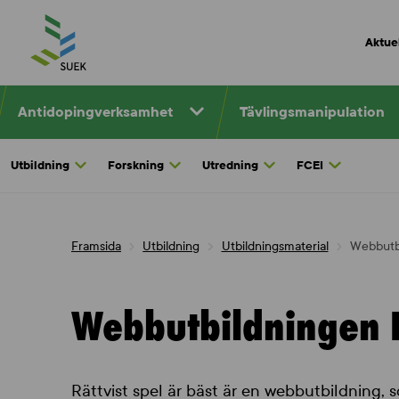
Skip
to
Aktuel
content
Antidopingverksamhet
Tävlingsmanipulation
Utbildning
Forskning
Utredning
FCEI
Framsida
Utbildning
Utbildningsmaterial
Webbutbi
Webbutbildningen R
Rättvist spel är bäst är en webbutbildning, 