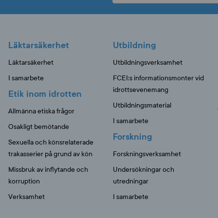
Läktarsäkerhet
Utbildning
Läktarsäkerhet
Utbildningsverksamhet
I samarbete
FCEI:s informationsmonter vid
idrottsevenemang
Etik inom idrotten
Utbildningsmaterial
Allmänna etiska frågor
I samarbete
Osakligt bemötande
Forskning
Sexuella och könsrelaterade
trakasserier på grund av kön
Forskningsverksamhet
Missbruk av inflytande och
Undersökningar och
korruption
utredningar
Verksamhet
I samarbete