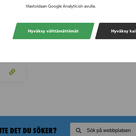
ter på andra stadiet eller idrotts- och motionshögstadier.
tilastoidaan Google Analyticsin avulla.
ellerna och är inte avsedd att ersätta de traditionella
Hyväksy välttämättömät
Hyväksy kai
NTE DET DU SÖKER?