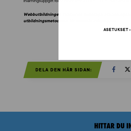
inlärningsuppgift för yrkesexamina i idrott, idrottsläroanstal
Webbutbildningen stödjer de befintliga utbildningsmod
utbildningsmetoderna för centrala målgrupper.
ASETUKSET
DELA DEN HÄR SIDAN:
HITTAR DU I