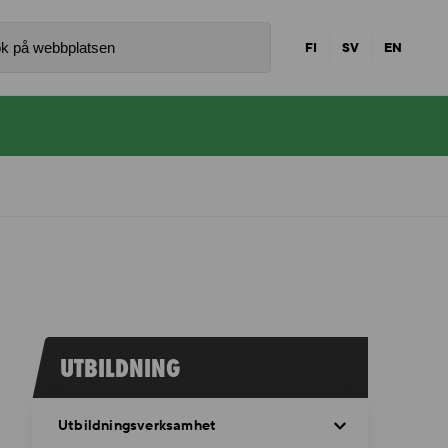
FI
SV
EN
UTBILDNING
Utbildningsverksamhet