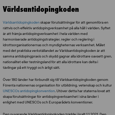
Världsantidopingkoden
Världsantidopingkoden
skapar förutsättningar för att genomföra en
rättvis och effektiv antidopingverksamhet på alla håll i världen. Syftet
är att främja antidopingverksamhet i hela världen med
harmoniserade antidopingstrategier, regler och reglering i
idrottsorganisationernas och myndigheternas verksamhet. Målet
med det praktiska verkställandet av Världsantidopingkoden är att
samma antidopingpraxis och skydd gagnar alla idrottare oavsett gren,
nationalitet eller testningsland för att alla idrottare kan delta i
tävlingar på ett tryggt och ärligt sätt.
Över 180 länder har förbundit sig till Världsantidopingkoden genom
Förenta nationernas organisation för utbildning, vetenskap och kultur
UNESCOs antidopingkonvention
. Utöver detta har staterna lovat att
skapa förutsättningar för antidopingverksamhet i sina länder i
enlighet med UNESCOs och Europarådets konventioner.
Den nuvarande Världsantidopingkoden trädde i kraft 1.1.2021. Den