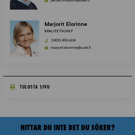
petteri.lindblom@suek.fi
Marjorit Elorinne
KVALITETSCHEF
0400 496 604
marjorit.elorinne@suek.fi
TULOSTA SIVU
HITTAR DU INTE DET DU SÖKER?