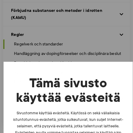
Förbjudna substanser och metoder i idrotten
(KAMU)
Regler
Regelverk och standarder
Handläggning av dopingförseelser och disciplinära beslut
Rättshjälp och terapistöd för idrottare
Avstängningar från idrotten
Tämä sivusto
Lagstiftning och internationella avtal
käyttää evästeitä
Antidopingprogram
Sivustomme käyttää evästeitä. Käytössä on sekä väliaikaisia
I samarbete
istuntotunnus-evästeitä, jotka sulkeutuvat, kun suljet Internet-
selaimen, että pysyviä evästeitä, jotka tallentuvat laitteelle.
Evästeiden avulla voimme tunnistaa selaimesi ja käyttää näin