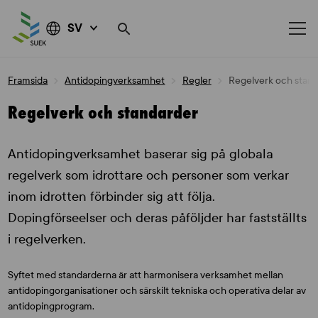
SV
Skip
Framsida
Antidopingverksamhet
Regler
Regelverk och stan
to
content
Regelverk och standarder
Antidopingverksamhet baserar sig på globala
regelverk som idrottare och personer som verkar
inom idrotten förbinder sig att följa.
Dopingförseelser och deras påföljder har fastställts
i regelverken.
Syftet med standarderna är att harmonisera verksamhet mellan
antidopingorganisationer och särskilt tekniska och operativa delar av
antidopingprogram.