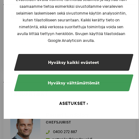
saamaamme tietoa esimerkiksi sivustollamme vierailevien
RELATERADE LÄNKAR
selaimien laskemiseen sekä sivustomme käytön analysointiin,
kuten tilastolliseen seurantaan. Kaikki kerätty tieto on
nimetöntä, eikä verkossa suoritettuja toimintoja voida sen
avulla liittää tiettyyn henkilöön. Sivujen käyttöä tilastoidaan
Världsantidopingkoden
Google Analyticsin avulla.
UNESCOs antidopingavtal
Internationella standarder
Hyväksy kaikki evästeet
Hyväksy välttämättömät
TA KONTAKT
ASETUKSET
Petteri Lindblom
CHEFSJURIST
0400 272 887