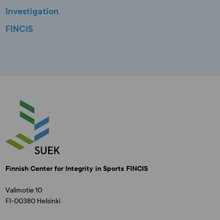
Investigation
FINCIS
Finnish Center for Integrity in Sports FINCIS
Valimotie 10
FI-00380 Helsinki