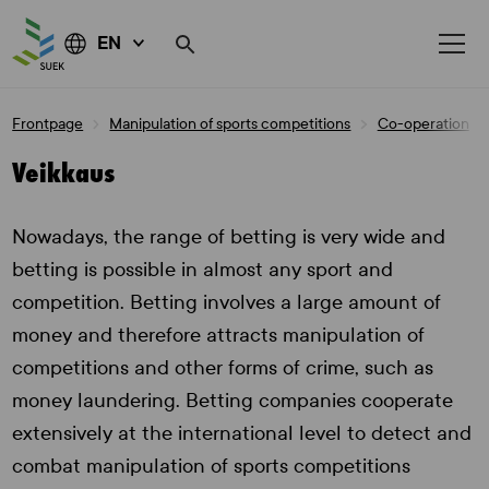
EN
Skip
Frontpage
Manipulation of sports competitions
Co-operation
to
content
Veikkaus
Nowadays, the range of betting is very wide and
betting is possible in almost any sport and
competition. Betting involves a large amount of
money and therefore attracts manipulation of
competitions and other forms of crime, such as
money laundering. Betting companies cooperate
extensively at the international level to detect and
combat manipulation of sports competitions