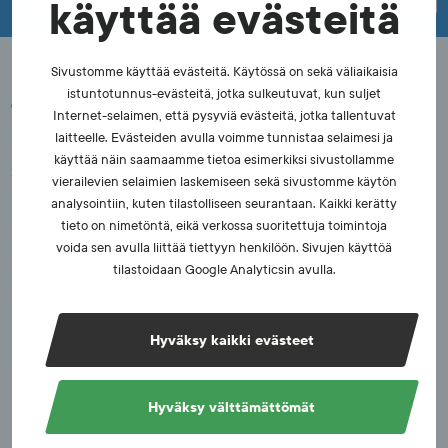
käyttää evästeitä
Sivustomme käyttää evästeitä. Käytössä on sekä väliaikaisia
istuntotunnus-evästeitä, jotka sulkeutuvat, kun suljet
Anti-doping activities
Internet-selaimen, että pysyviä evästeitä, jotka tallentuvat
Manipulation of sports competitions
laitteelle. Evästeiden avulla voimme tunnistaa selaimesi ja
käyttää näin saamaamme tietoa esimerkiksi sivustollamme
Spectator safety
vierailevien selaimien laskemiseen sekä sivustomme käytön
analysointiin, kuten tilastolliseen seurantaan. Kaikki kerätty
Integrity in Sports
tieto on nimetöntä, eikä verkossa suoritettuja toimintoja
Education
voida sen avulla liittää tiettyyn henkilöön. Sivujen käyttöä
tilastoidaan Google Analyticsin avulla.
Research
Investigation
Hyväksy kaikki evästeet
FINCIS
Hyväksy välttämättömät