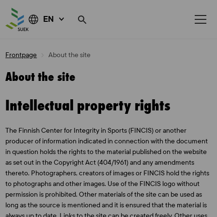
EN
Skip
Frontpage
About the site
to
content
About the site
Intellectual property rights
The Finnish Center for Integrity in Sports (FINCIS) or another
producer of information indicated in connection with the document
in question holds the rights to the material published on the website
as set out in the Copyright Act (404/1961) and any amendments
thereto. Photographers, creators of images or FINCIS hold the rights
to photographs and other images. Use of the FINCIS logo without
permission is prohibited. Other materials of the site can be used as
long as the source is mentioned and it is ensured that the material is
always up to date. Links to the site can be created freely. Other uses