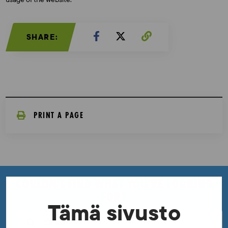
SHARE:
PRINT A PAGE
COULDN'T FIND WHAT YOU'RE LOOKING
FOR?
Tämä sivusto