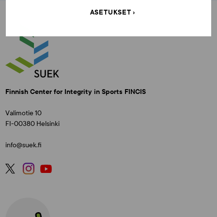
ASETUKSET
Finnish Center for Integrity in Sports FINCIS
Valimotie 10
FI-00380 Helsinki
info@suek.fi