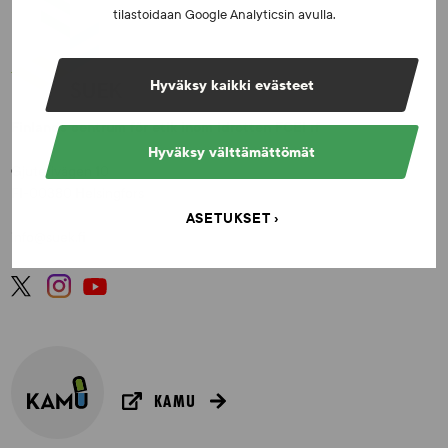
tilastoidaan Google Analyticsin avulla.
Hyväksy kaikki evästeet
Finlands centrum för etik inom idrotten FCEI rf
Hyväksy välttämättömät
Gjuterivägen 10
FI-00380 Helsingfors
ASETUKSET
info@suek.fi
KAMU