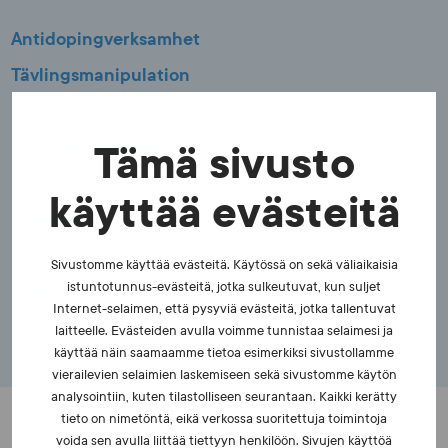
Antidopingverksamhet
Tävlingsmanipulation
Läktarsäkerhet
Etik inom idrotten
Tämä sivusto
Utbildning
käyttää evästeitä
Forskning
Utredning
Sivustomme käyttää evästeitä. Käytössä on sekä väliaikaisia
FCEI
istuntotunnus-evästeitä, jotka sulkeutuvat, kun suljet
Internet-selaimen, että pysyviä evästeitä, jotka tallentuvat
laitteelle. Evästeiden avulla voimme tunnistaa selaimesi ja
käyttää näin saamaamme tietoa esimerkiksi sivustollamme
vierailevien selaimien laskemiseen sekä sivustomme käytön
analysointiin, kuten tilastolliseen seurantaan. Kaikki kerätty
tieto on nimetöntä, eikä verkossa suoritettuja toimintoja
voida sen avulla liittää tiettyyn henkilöön. Sivujen käyttöä