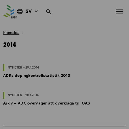
SV
Skip
Framsida
to
content
2014
NYHETER - 29.4.2014
ADKs dopingkontrollstatistik 2013
NYHETER - 20.1.2014
Arkiv – ADK överväger att överklaga till CAS