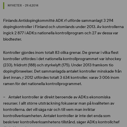
NYHETER - 29.4.2014
Finlands Antidopingkommitté ADK rf utförde sammanlagt 3 294
dopingkontroller i Finland och utomlands under 2013. Av kontrollerna
ingick 2 877 i ADK:s nationella kontrollprogram och 27 av dessa var
blodtester.
Kontroller gjordes inom totalt 83 olika grenar. De grenar i vilka flest
kontroller utfördes i det nationella kontrollprogrammet var ishockey
(233), friidrott (188) och styrkelyft (175). Under 2013 framkom tio
dopingförseelser. Det sammanlagda antalet kontroller minskade från
året innan. ֵr 2012 utfördes totalt 3 634 kontroller, varav 3 006 inom
ramen för det nationella kontrollprogrammet.
– Antalet kontroller är direkt beroende av ADK:s ekonomiska
resurser. I allt större utsträckning fokuserar man på kvaliteten av
kontrollerna, det vill säga när och till vem man inriktar
kontrollverksamheten. Antalet kontroller är inte det enda som
beskriver kontrollverksamhetens tillstånd, säger ADK:s kontrollchef