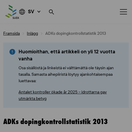
SV
Skip
Framsida
Inlägg
ADKs dopingkontrollstatistik 2013
to
content
Huomioithan, että artikkeli on yli 12 vuotta
vanha
Osa sisällöstä ja linkeistä ei välttämättä ole täysin ajan
tasalla. Samasta aihepiiristä löytyy ajankohtaisempaa
luettavaa:
Antalet kontroller ökade år 2025 – idrottarna gav
utmärkta betyg
ADKs dopingkontrollstatistik 2013