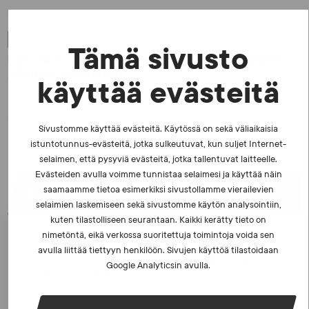
NYHETER - 2.12.2024
Tämä sivusto
Nationell lägesbild gällande tävlingsmanipulation
2024 har publicerats
käyttää evästeitä
Sivustomme käyttää evästeitä. Käytössä on sekä väliaikaisia
istuntotunnus-evästeitä, jotka sulkeutuvat, kun suljet Internet-
selaimen, että pysyviä evästeitä, jotka tallentuvat laitteelle.
Evästeiden avulla voimme tunnistaa selaimesi ja käyttää näin
NYHETER
saamaamme tietoa esimerkiksi sivustollamme vierailevien
selaimien laskemiseen sekä sivustomme käytön analysointiin,
kuten tilastolliseen seurantaan. Kaikki kerätty tieto on
nimetöntä, eikä verkossa suoritettuja toimintoja voida sen
NYHETER - 23.2.2026
avulla liittää tiettyyn henkilöön. Sivujen käyttöä tilastoidaan
Antalet kontroller ökade år 2025 – idrottarna gav
Google Analyticsin avulla.
utmärkta betyg