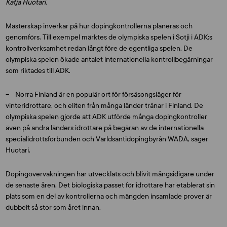
Katja Huotari.
Mästerskap inverkar på hur dopingkontrollerna planeras och
genomförs. Till exempel märktes de olympiska spelen i Sotji i ADK:s
kontrollverksamhet redan långt före de egentliga spelen. De
olympiska spelen ökade antalet internationella kontrollbegärningar
som riktades till ADK.
– Norra Finland är en populär ort för försäsongsläger för
vinteridrottare, och eliten från många länder tränar i Finland. De
olympiska spelen gjorde att ADK utförde många dopingkontroller
även på andra länders idrottare på begäran av de internationella
specialidrottsförbunden och Världsantidopingbyrån WADA, säger
Huotari.
Dopingövervakningen har utvecklats och blivit mångsidigare under
de senaste åren. Det biologiska passet för idrottare har etablerat sin
plats som en del av kontrollerna och mängden insamlade prover är
dubbelt så stor som året innan.