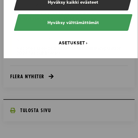
Hyväksy kaikki evästeet
NYHETER - 26.3.2025
Resultaten från FCEI:s idrottsenkät och
kontrollstatistiken för 2024 är färdiga
Hyväksy välttämättömät
NYHETER - 2.12.2024
ASETUKSET
Nationell lägesbild gällande tävlingsmanipulation
2024 har publicerats
FLERA NYHETER
TULOSTA SIVU