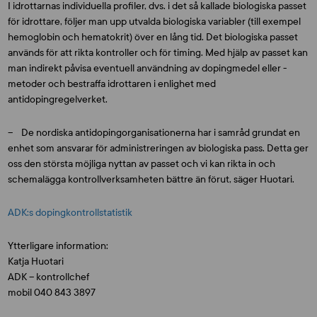
I idrottarnas individuella profiler, dvs. i det så kallade biologiska passet
för idrottare, följer man upp utvalda biologiska variabler (till exempel
hemoglobin och hematokrit) över en lång tid. Det biologiska passet
används för att rikta kontroller och för timing. Med hjälp av passet kan
man indirekt påvisa eventuell användning av dopingmedel eller -
metoder och bestraffa idrottaren i enlighet med
antidopingregelverket.
– De nordiska antidopingorganisationerna har i samråd grundat en
enhet som ansvarar för administreringen av biologiska pass. Detta ger
oss den största möjliga nyttan av passet och vi kan rikta in och
schemalägga kontrollverksamheten bättre än förut, säger Huotari.
ADK:s dopingkontrollstatistik
Ytterligare information:
Katja Huotari
ADK – kontrollchef
mobil 040 843 3897