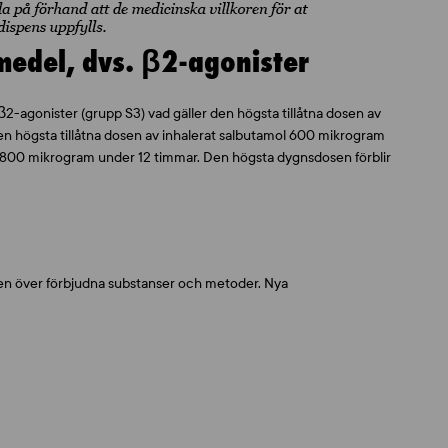
edel, dvs. β2-agonister
β2-agonister (grupp S3) vad gäller den högsta tillåtna dosen av
en högsta tillåtna dosen av inhalerat salbutamol 600 mikrogram
en 800 mikrogram under 12 timmar. Den högsta dygnsdosen förblir
gen över förbjudna substanser och metoder. Nya