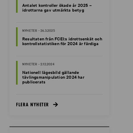
Antalet kontroller ökade år 2025 –
idrottarna gav utmärkta betyg
NYHETER - 26.3.2025
Resultaten från FCEI:s idrottsenkät och
kontrollstatistiken för 2024 är färdiga
NYHETER - 2.12.2024
Nationell lägesbild gällande
tävlingsmanipulation 2024 har
publicerats
FLERA NYHETER