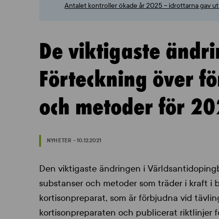
Antalet kontroller ökade år 2025 – idrottarna gav 
De viktigaste ändr
Förteckning över f
och metoder för 2
NYHETER - 10.12.2021
Den viktigaste ändringen i Världsantidopin
substanser och metoder som träder i kraft i b
kortisonpreparat, som är förbjudna vid tävlin
kortisonpreparaten och publicerat riktlinjer