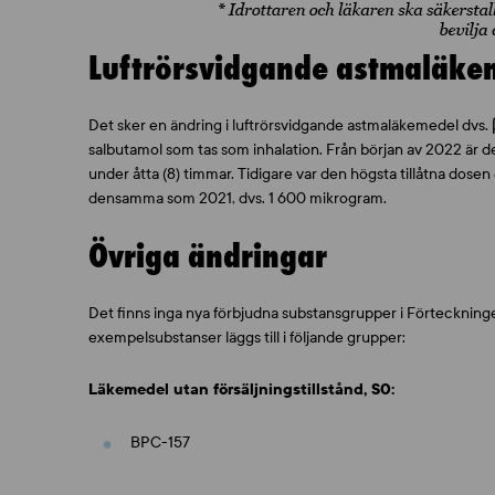
Luftrörsvidgande astmaläkem
Det sker en ändring i luftrörsvidgande astmaläkemedel dvs. 
salbutamol som tas som inhalation. Från början av 2022 är d
under åtta (8) timmar. Tidigare var den högsta tillåtna dos
densamma som 2021, dvs. 1 600 mikrogram.
Övriga ändringar
Det finns inga nya förbjudna substansgrupper i Förtecknin
exempelsubstanser läggs till i följande grupper:
Läkemedel utan försäljningstillstånd, S0:
BPC-157