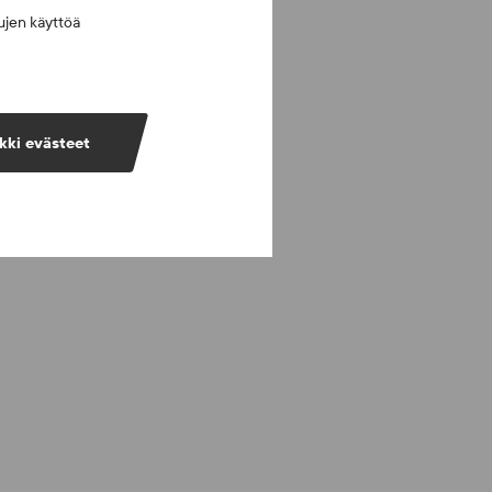
vujen käyttöä
kki evästeet