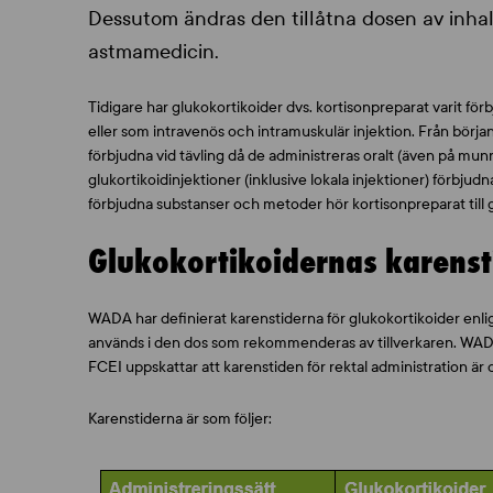
Dessutom ändras den tillåtna dosen av inha
astmamedicin.
Tidigare har glukokortikoider dvs. kortisonpreparat varit förb
eller som intravenös och intramuskulär injektion. Från börja
förbjudna vid tävling då de administreras oralt (även på munnens
glukortikoidinjektioner (inklusive lokala injektioner) förbjudn
förbjudna substanser och metoder hör kortisonpreparat till
Glukokortikoidernas karenst
WADA har definierat karenstiderna för glukokortikoider enl
används i den dos som rekommenderas av tillverkaren. WADA ha
FCEI uppskattar att karenstiden för rektal administration är
Karenstiderna är som följer: