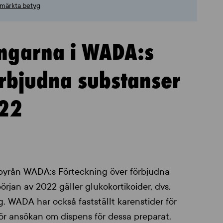
utmärkta betyg
ingarna i WADA:s
örbjudna substanser
022
gbyrån WADA:s Förteckning över förbjudna
örjan av 2022 gäller glukokortikoider, dvs.
g. WADA har också fastställt karenstider för
 för ansökan om dispens för dessa preparat.