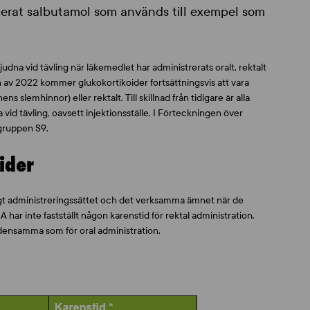
lerat salbutamol som används till exempel som
judna vid tävling när läkemedlet har administrerats oralt, rektalt
n av 2022 kommer glukokortikoider fortsättningsvis att vara
 slemhinnor) eller rektalt. Till skillnad från tidigare är alla
a vid tävling, oavsett injektionsställe. I Förteckningen över
 gruppen S9.
ider
igt administreringssättet och det verksamma ämnet när de
r inte fastställt någon karenstid för rektal administration.
 densamma som för oral administration.