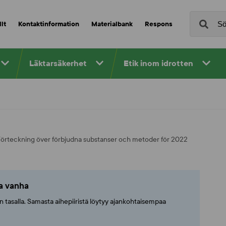
lt
Kontaktinformation
Materialbank
Respons
Läktarsäkerhet
Etik inom idrotten
Förteckning över förbjudna substanser och metoder för 2022
ta vanha
ajan tasalla. Samasta aihepiiristä löytyy ajankohtaisempaa