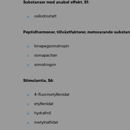
Substanser med anabol effekt, S1:
osilodrostatt
Peptidhormoner, tillväxtfaktorer, motsvarande substan
lonapegsomatropin
somapacitan
somatrogon
Stimulantia, S6:
4-fluormetylfenidat
etylfenidat
hydrafinil
metylnaftidat