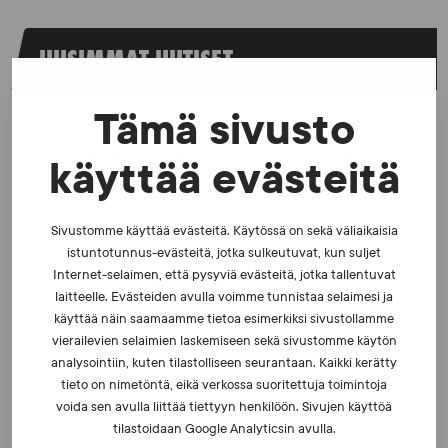
UUSIMMAT UUTISET
Tämä sivusto
UUTISET - 5.8.2026
Iljukov SUEKin lääketieteelliseksi asiantuntijaksi
käyttää evästeitä
UUTISET - 16.7.2026
Sivustomme käyttää evästeitä. Käytössä on sekä väliaikaisia
istuntotunnus-evästeitä, jotka sulkeutuvat, kun suljet
Dopingrikkomuspäätösten julkistaminen: kysymyksiä
ja vastauksia EUT:n ratkaisusta
Internet-selaimen, että pysyviä evästeitä, jotka tallentuvat
laitteelle. Evästeiden avulla voimme tunnistaa selaimesi ja
käyttää näin saamaamme tietoa esimerkiksi sivustollamme
UUTISET - 30.6.2026
vierailevien selaimien laskemiseen sekä sivustomme käytön
analysointiin, kuten tilastolliseen seurantaan. Kaikki kerätty
SUEKin sivuilla uusi blogisarja urheilun ja
väkivaltaisten alakulttuurien suhteesta
tieto on nimetöntä, eikä verkossa suoritettuja toimintoja
voida sen avulla liittää tiettyyn henkilöön. Sivujen käyttöä
tilastoidaan Google Analyticsin avulla.