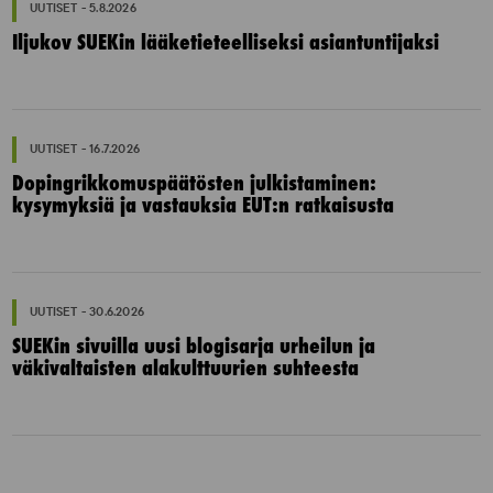
UUTISET - 5.8.2026
Iljukov SUEKin lääketieteelliseksi asiantuntijaksi
UUTISET - 16.7.2026
Dopingrikkomuspäätösten julkistaminen:
kysymyksiä ja vastauksia EUT:n ratkaisusta
UUTISET - 30.6.2026
SUEKin sivuilla uusi blogisarja urheilun ja
väkivaltaisten alakulttuurien suhteesta