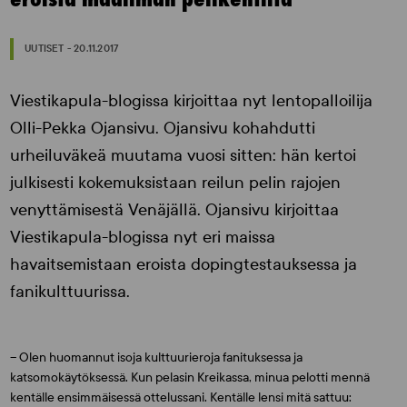
UUTISET - 20.11.2017
Viestikapula-blogissa kirjoittaa nyt lentopalloilija
Olli-Pekka Ojansivu. Ojansivu kohahdutti
urheiluväkeä muutama vuosi sitten: hän kertoi
julkisesti kokemuksistaan reilun pelin rajojen
venyttämisestä Venäjällä. Ojansivu kirjoittaa
Viestikapula-blogissa nyt eri maissa
havaitsemistaan eroista dopingtestauksessa ja
fanikulttuurissa.
– Olen huomannut isoja kulttuurieroja fanituksessa ja
katsomokäytöksessä. Kun pelasin Kreikassa, minua pelotti mennä
kentälle ensimmäisessä ottelussani. Kentälle lensi mitä sattuu: