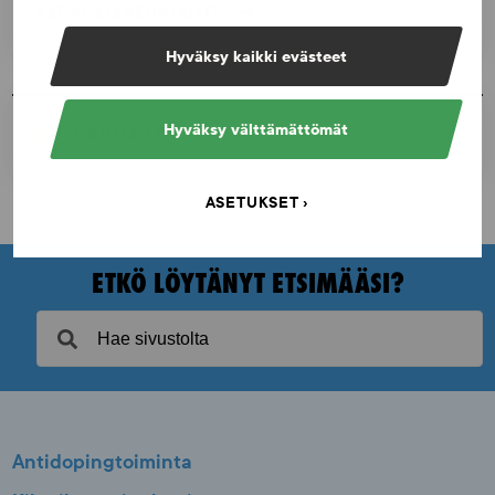
KATSO AJANKOHTAISET
Hyväksy kaikki evästeet
Hyväksy välttämättömät
TULOSTA SIVU
ASETUKSET
ETKÖ LÖYTÄNYT ETSIMÄÄSI?
Antidopingtoiminta