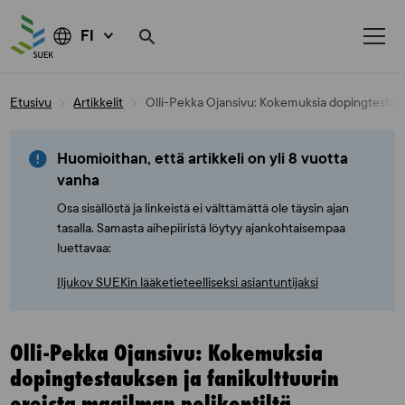
FI
Skip
Etusivu
Artikkelit
Olli-Pekka Ojansivu: Kokemuksia dopingtestauks
to
content
Huomioithan, että artikkeli on yli 8 vuotta
vanha
Osa sisällöstä ja linkeistä ei välttämättä ole täysin ajan
tasalla. Samasta aihepiiristä löytyy ajankohtaisempaa
luettavaa:
Iljukov SUEKin lääketieteelliseksi asiantuntijaksi
Olli-Pekka Ojansivu: Kokemuksia
dopingtestauksen ja fanikulttuurin
eroista maailman pelikentiltä