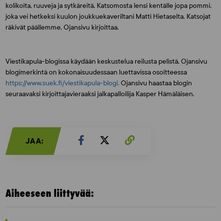
kolikoita, ruuveja ja sytkäreitä. Katsomosta lensi kentälle jopa pommi,
joka vei hetkeksi kuulon joukkuekaveriltani
Matti Hietaselta
. Katsojat
räkivät päällemme, Ojansivu kirjoittaa.
Viestikapula-blogissa käydään keskustelua reilusta pelistä. Ojansivu
blogimerkintä on kokonaisuudessaan luettavissa osoitteessa
https://www.suek.fi/viestikapula-blogi.
Ojansivu haastaa blogin
seuraavaksi kirjoittajavieraaksi jalkapalloilija
Kasper Hämäläisen.
JAA:
Aiheeseen liittyvää: