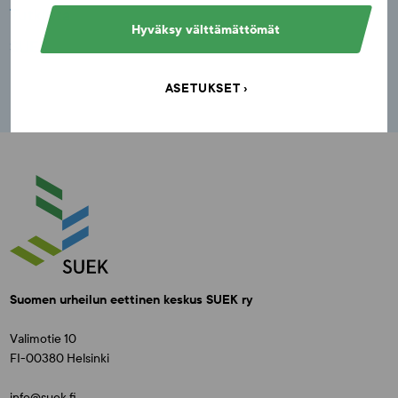
Tutkinta
Hyväksy välttämättömät
SUEK
ASETUKSET
Suomen urheilun eettinen keskus SUEK ry
Valimotie 10
FI-00380 Helsinki
info@suek.fi