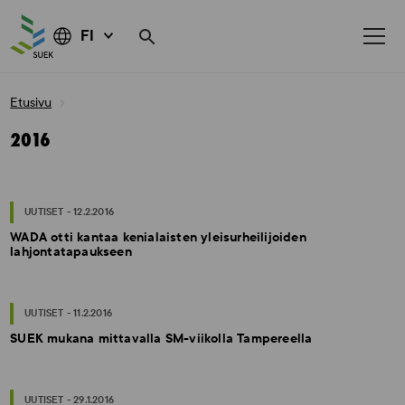
FI
Skip
Etusivu
to
content
2016
UUTISET - 12.2.2016
WADA otti kantaa kenialaisten yleisurheilijoiden
lahjontatapaukseen
UUTISET - 11.2.2016
SUEK mukana mittavalla SM-viikolla Tampereella
UUTISET - 29.1.2016