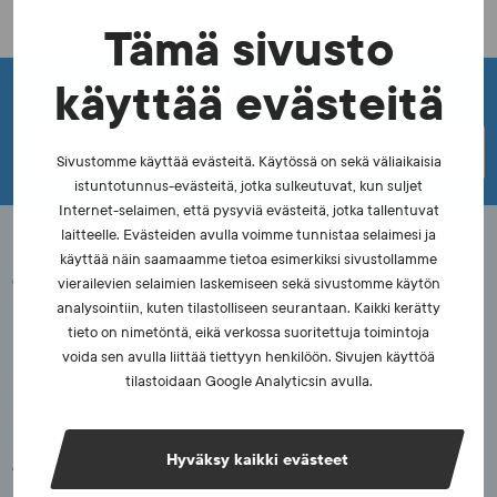
s
Tämä sivusto
i
v
ETKÖ LÖYTÄNYT ETSIMÄÄSI?
käyttää evästeitä
u
t
Sivustomme käyttää evästeitä. Käytössä on sekä väliaikaisia
istuntotunnus-evästeitä, jotka sulkeutuvat, kun suljet
u
Internet-selaimen, että pysyviä evästeitä, jotka tallentuvat
s
laitteelle. Evästeiden avulla voimme tunnistaa selaimesi ja
käyttää näin saamaamme tietoa esimerkiksi sivustollamme
Antidopingtoiminta
vierailevien selaimien laskemiseen sekä sivustomme käytön
analysointiin, kuten tilastolliseen seurantaan. Kaikki kerätty
Kilpailumanipulaatio
tieto on nimetöntä, eikä verkossa suoritettuja toimintoja
Katsomoturvallisuus
voida sen avulla liittää tiettyyn henkilöön. Sivujen käyttöä
tilastoidaan Google Analyticsin avulla.
Urheilun eettisyys
Koulutus
Hyväksy kaikki evästeet
Tutkimus