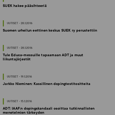
SUEK hakee pääsihteeriä
UUTISET - 28.1.2016
Suomen urheilun eettinen keskus SUEK ry perustettiin
UUTISET - 28.1.2016
Tule Educa-messuille tapaamaan ADT ja muut
liikuntajärjestöt
UUTISET - 19.1.2016
Jarkko Nieminen: Kassillinen dopingtestitositteita
UUTISET - 15.1.2016
ADT: IAAF:n dopingskandaali osoittaa tutkinnallisten
menetelmien tärkeyden