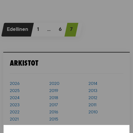
A
Edellinen
1
…
6
7
r
t
i
ARKISTOT
k
k
2026
2020
2014
e
2025
2019
2013
l
2024
2018
2012
i
2023
2017
2011
2022
2016
2010
e
2021
2015
n