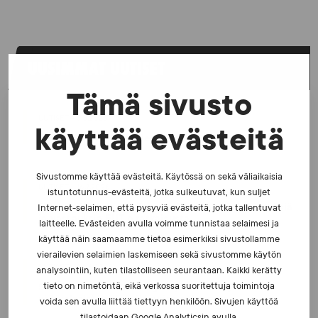
UUSIMMAT UUTISET
Tämä sivusto
UUTISET - 5.8.2026
käyttää evästeitä
Iljukov SUEKin lääketieteelliseksi asiantuntijaksi
Sivustomme käyttää evästeitä. Käytössä on sekä väliaikaisia
UUTISET - 16.7.2026
istuntotunnus-evästeitä, jotka sulkeutuvat, kun suljet
Dopingrikkomuspäätösten julkistaminen: kysymyksiä
Internet-selaimen, että pysyviä evästeitä, jotka tallentuvat
ja vastauksia EUT:n ratkaisusta
laitteelle. Evästeiden avulla voimme tunnistaa selaimesi ja
käyttää näin saamaamme tietoa esimerkiksi sivustollamme
vierailevien selaimien laskemiseen sekä sivustomme käytön
UUTISET - 30.6.2026
analysointiin, kuten tilastolliseen seurantaan. Kaikki kerätty
SUEKin sivuilla uusi blogisarja urheilun ja
tieto on nimetöntä, eikä verkossa suoritettuja toimintoja
väkivaltaisten alakulttuurien suhteesta
voida sen avulla liittää tiettyyn henkilöön. Sivujen käyttöä
tilastoidaan Google Analyticsin avulla.