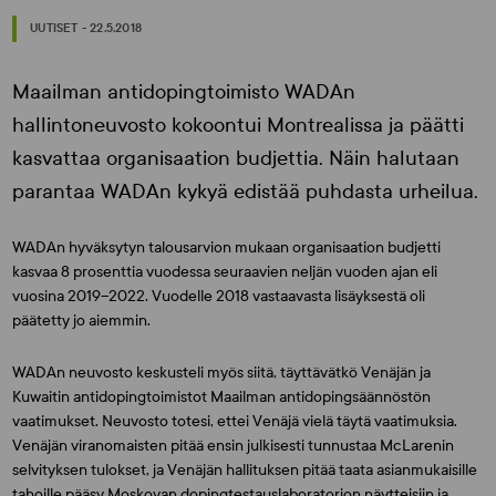
UUTISET - 22.5.2018
Maailman antidopingtoimisto WADAn
hallintoneuvosto kokoontui Montrealissa ja päätti
kasvattaa organisaation budjettia. Näin halutaan
parantaa WADAn kykyä edistää puhdasta urheilua.
WADAn hyväksytyn talousarvion mukaan organisaation budjetti
kasvaa 8 prosenttia vuodessa seuraavien neljän vuoden ajan eli
vuosina 2019–2022. Vuodelle 2018 vastaavasta lisäyksestä oli
päätetty jo aiemmin.
WADAn neuvosto keskusteli myös siitä, täyttävätkö Venäjän ja
Kuwaitin antidopingtoimistot Maailman antidopingsäännöstön
vaatimukset. Neuvosto totesi, ettei Venäjä vielä täytä vaatimuksia.
Venäjän viranomaisten pitää ensin julkisesti tunnustaa McLarenin
selvityksen tulokset, ja Venäjän hallituksen pitää taata asianmukaisille
tahoille pääsy Moskovan dopingtestauslaboratorion näytteisiin ja