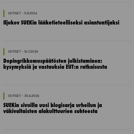
UUTISET - 5.8.2026
Iljukov SUEKin lääketieteelliseksi asiantuntijaksi
UUTISET - 16.7.2026
Dopingrikkomuspäätösten julkistaminen:
kysymyksiä ja vastauksia EUT:n ratkaisusta
UUTISET - 30.6.2026
SUEKin sivuilla uusi blogisarja urheilun ja
väkivaltaisten alakulttuurien suhteesta