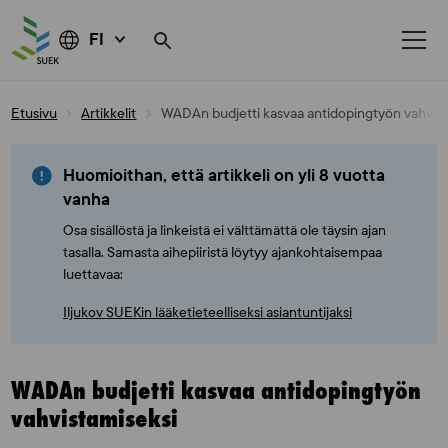
FI
Skip
Etusivu
Artikkelit
WADAn budjetti kasvaa antidopingtyön vahvist
to
content
Huomioithan, että artikkeli on yli 8 vuotta
vanha
Osa sisällöstä ja linkeistä ei välttämättä ole täysin ajan
tasalla. Samasta aihepiiristä löytyy ajankohtaisempaa
luettavaa:
Iljukov SUEKin lääketieteelliseksi asiantuntijaksi
WADAn budjetti kasvaa antidopingtyön
vahvistamiseksi