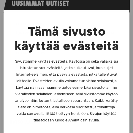
UUSIMMAT UUTISET
UUTISET - 5.8.2026
Tämä sivusto
Iljukov SUEKin lääketieteelliseksi asiantuntijaksi
käyttää evästeitä
UUTISET - 16.7.2026
Dopingrikkomuspäätösten julkistaminen: kysymyksiä
Sivustomme käyttää evästeitä. Käytössä on sekä väliaikaisia
ja vastauksia EUT:n ratkaisusta
istuntotunnus-evästeitä, jotka sulkeutuvat, kun suljet
Internet-selaimen, että pysyviä evästeitä, jotka tallentuvat
laitteelle. Evästeiden avulla voimme tunnistaa selaimesi ja
UUTISET - 30.6.2026
käyttää näin saamaamme tietoa esimerkiksi sivustollamme
vierailevien selaimien laskemiseen sekä sivustomme käytön
SUEKin sivuilla uusi blogisarja urheilun ja
väkivaltaisten alakulttuurien suhteesta
analysointiin, kuten tilastolliseen seurantaan. Kaikki kerätty
tieto on nimetöntä, eikä verkossa suoritettuja toimintoja
voida sen avulla liittää tiettyyn henkilöön. Sivujen käyttöä
tilastoidaan Google Analyticsin avulla.
KATSO AJANKOHTAISET