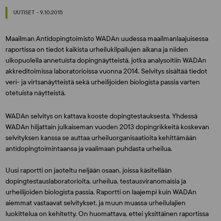
UUTISET - 9.10.2015
Maailman Antidopingtoimisto WADAn uudessa maailmanlaajuisessa
raportissa on tiedot kaikista urheilukilpailujen aikana ja niiden
ulkopuolella annetuista dopingnäytteistä, jotka analysoitiin WADAn
akkreditoimissa laboratorioissa vuonna 2014. Selvitys sisältää tiedot
veri- ja virtsanäytteistä sekä urheilijoiden biologista passia varten
otetuista näytteistä.
WADAn selvitys on kattava kooste dopingtestauksesta. Yhdessä
WADAn hiljattain julkaiseman vuoden 2013 dopingrikkeitä koskevan
selvityksen kanssa se auttaa urheiluorganisaatioita kehittämään
antidopingtoimintaansa ja vaalimaan puhdasta urheilua.
Uusi raportti on jaoteltu neljään osaan, joissa käsitellään
dopingtestauslaboratorioita, urheilua, testausviranomaisia ja
urheilijoiden biologista passia. Raportti on laajempi kuin WADAn
aiemmat vastaavat selvitykset, ja muun muassa urheilulajien
luokittelua on kehitetty. On huomattava, ettei yksittäinen raportissa