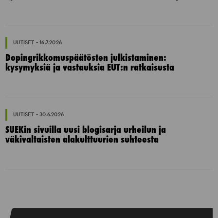
UUTISET - 16.7.2026
Dopingrikkomuspäätösten julkistaminen:
kysymyksiä ja vastauksia EUT:n ratkaisusta
UUTISET - 30.6.2026
SUEKin sivuilla uusi blogisarja urheilun ja
väkivaltaisten alakulttuurien suhteesta