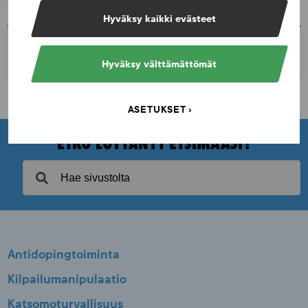
Hyväksy kaikki evästeet
TULOSTA SIVU
Hyväksy välttämättömät
ASETUKSET
ETKÖ LÖYTÄNYT ETSIMÄÄSI?
Antidopingtoiminta
Kilpailumanipulaatio
Katsomoturvallisuus