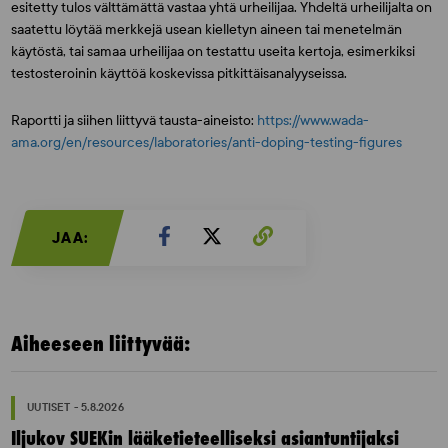
esitetty tulos välttämättä vastaa yhtä urheilijaa. Yhdeltä urheilijalta on
saatettu löytää merkkejä usean kielletyn aineen tai menetelmän
käytöstä, tai samaa urheilijaa on testattu useita kertoja, esimerkiksi
testosteroinin käyttöä koskevissa pitkittäisanalyyseissa.
Raportti ja siihen liittyvä tausta-aineisto:
https://www.wada-
ama.org/en/resources/laboratories/anti-doping-testing-figures
JAA:
Aiheeseen liittyvää:
UUTISET - 5.8.2026
Iljukov SUEKin lääketieteelliseksi asiantuntijaksi