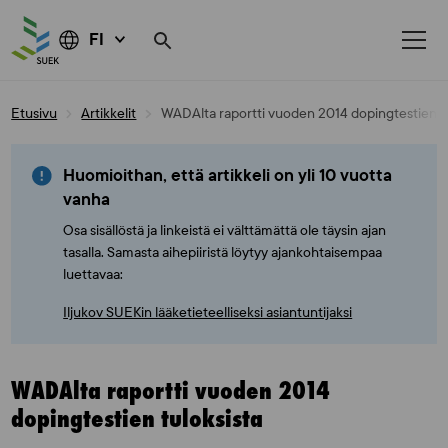
FI
Skip
Etusivu
Artikkelit
WADAlta raportti vuoden 2014 dopingtestien tu
to
content
Huomioithan, että artikkeli on yli 10 vuotta
vanha
Osa sisällöstä ja linkeistä ei välttämättä ole täysin ajan
tasalla. Samasta aihepiiristä löytyy ajankohtaisempaa
luettavaa:
Iljukov SUEKin lääketieteelliseksi asiantuntijaksi
WADAlta raportti vuoden 2014
dopingtestien tuloksista