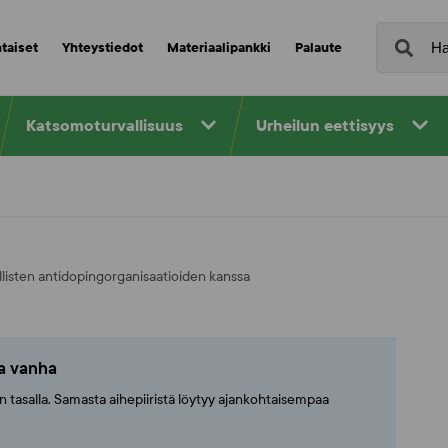
taiset
Yhteystiedot
Materiaalipankki
Palaute
Katsomoturvallisuus
Urheilun eettisyys
isten antidopingorganisaatioiden kanssa
ta vanha
ajan tasalla. Samasta aihepiiristä löytyy ajankohtaisempaa