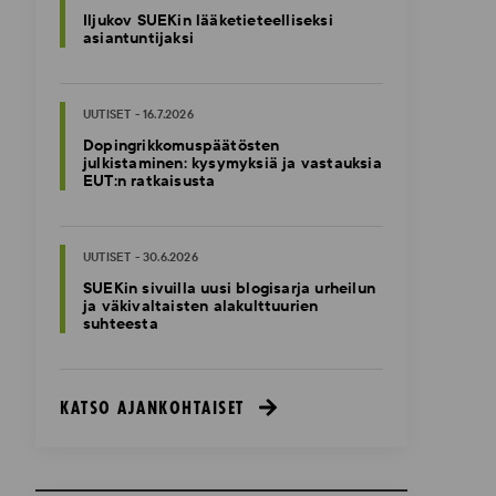
Iljukov SUEKin lääketieteelliseksi
asiantuntijaksi
UUTISET - 16.7.2026
Dopingrikkomuspäätösten
julkistaminen: kysymyksiä ja vastauksia
EUT:n ratkaisusta
UUTISET - 30.6.2026
SUEKin sivuilla uusi blogisarja urheilun
ja väkivaltaisten alakulttuurien
suhteesta
KATSO AJANKOHTAISET