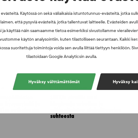
västeitä. Käytössä on sekä väliaikaisia istuntotunnus-evästeitä, jotka sul
laimen, että pysyviä evästeitä, jotka tallentuvat laitteelle. Evästeiden avu
i ja käyttää näin saamaamme tietoa esimerkiksi sivustollamme vierailevie
vustomme käytön analysointiin, kuten tilastolliseen seurantaan. Kaikki kerä
ossa suoritettuja toimintoja voida sen avulla liittää tiettyyn henkilöön. Si
tilastoidaan Google Analyticsin avulla.
Hyväksy välttämättömät
Hyväksy kai
026
UUTISET - 30.6.2026
muspäätösten
SUEKin sivuilla uusi
n: kysymyksiä ja
blogisarja urheilun ja
UT:n ratkaisusta
väkivaltaisten alakulttuurien
suhteesta