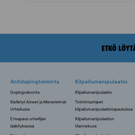
ETKÖ LÖYT
Antidopingtoiminta
Kilpailumanipulaatio
Dopingvalvonta
Kilpailumanipulaatio
Kielletyt Aineet ja Menetelmät
Toimintaohjeet
Urheilussa
kilpailumanipulaatiotapauksissa
Erivapaus urheilijan
Kilpailumanipulaation
lääkityksessä
tilannekuva