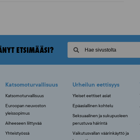
ÄNYT ETSIMÄÄSI?
Katsomoturvallisuus
Urheilun eettisyys
Katsomoturvallisuus
Yleiset eettiset asiat
Euroopan neuvoston
Epäasiallinen kohtelu
yleissopimus
Seksuaalinen ja sukupuoleen
Aiheeseen liittyvää
perustuva häirintä
Yhteistyössä
Vaikutusvallan väärinkäyttö ja