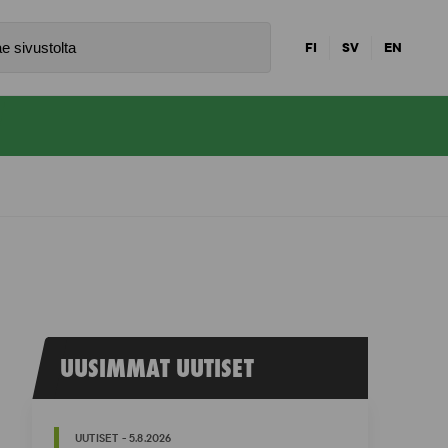
FI
SV
EN
UUSIMMAT UUTISET
UUTISET - 5.8.2026