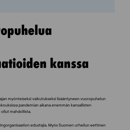
ropuhelua
atioiden kanssa
jan myönteiseksi vaikutukseksi lisääntyneen vuoropuhelun
kokouksissa pandemian aikana enemmän kansallisten
ollut mahdollista.
pingorganisaation edustajia. Myös Suomen urheilun eettinen