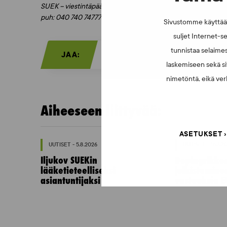
SUEK – viestintäpäällikkö
puh: 040 740 74777
Sivustomme käyttää e
suljet Internet-se
tunnistaa selaimes
JAA:
laskemiseen sekä si
nimetöntä, eikä verk
Aiheeseen liittyvää:
ASETUKSET
UUTISET - 5.8.2026
UUTISET - 16.7.2
Iljukov SUEKin
Dopingrikko
lääketieteelliseksi
julkistamine
asiantuntijaksi
vastauksia E