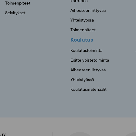
korruptio
Toimenpiteet
Aiheeseen liittyvää
Selvitykset
Yhteistyössä
Toimenpiteet
Koulutus
Koulutustoiminta
Esittelypistetoiminta
Aiheeseen liittyvää
Yhteistyössä
Koulutusmateriaalit
 ry