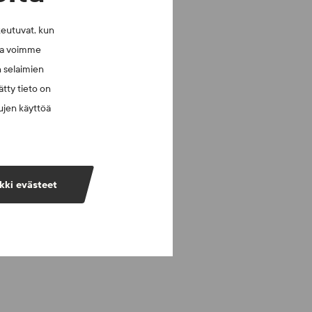
keutuvat, kun
lla voimme
n selaimien
tty tieto on
vujen käyttöä
kki evästeet