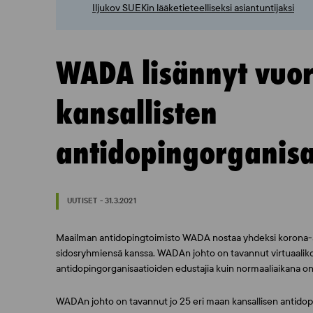
Iljukov SUEKin lääketieteelliseksi asiantuntijaksi
WADA lisännyt vuo
kansallisten
antidopingorganisa
UUTISET - 31.3.2021
Maailman antidopingtoimisto WADA nostaa yhdeksi korona-a
sidosryhmiensä kanssa. WADAn johto on tavannut virtuaali
antidopingorganisaatioiden edustajia kuin normaaliaikana on 
WADAn johto on tavannut jo 25 eri maan kansallisen antido