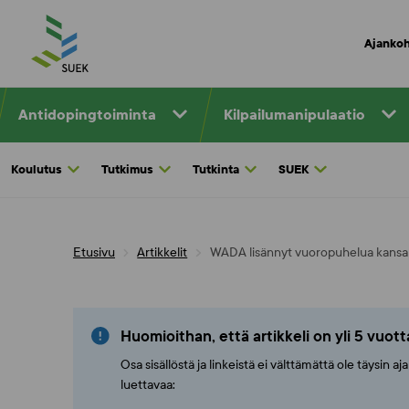
Skip
to
Ajankoh
content
Antidopingtoiminta
Kilpailumanipulaatio
Koulutus
Tutkimus
Tutkinta
SUEK
Etusivu
Artikkelit
WADA lisännyt vuoropuhelua kansall
Huomioithan, että artikkeli on yli 5 vuot
Osa sisällöstä ja linkeistä ei välttämättä ole täysin 
luettavaa: