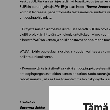
keskus SUEKin kanssa järjestettiin virtuaalikokous, jossa kes
SUEKin puheenjohtaja
Pia Ek
ja pääsihteeri
Teemu Japiss
koronatilanteessa, paperittomasta testaamisesta, uudesta ve
antidopingohjelmista.
– Erityistä mielenkiintoa keskustelussa herätti SUEKin pro
aloitti projekti
i
n liittyvän teknologiakartoituksen viime vuo
aiheesta WADAn kanssa ja on kiinnostavaa nähdä, miten mahdo
WADAn johto puolestaan nosti esiin vuoden vaihteessa voi
hallintouudistuksensa.
– Koemme tärkeänä sitouttaa kaikki antidopingekosysteemiin
antidopingorganisaatioiden kanssa on tärkeä luoda suoraa j
tehostamiseksi, sillä se lisää toimintamme läpinäkyvyyttä 
Lisätietoja:
Tämä 
Susanna Sokka