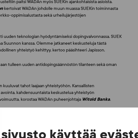
kusteltiin paitsi WADAn myös SUEKin ajankohtaisista asioista.
on
kertoivat WADAn johdolle muun muassa SUEKin toiminnasta
rkko-oppimisalustasta sekä urheilujärjestöjen
jekti uuden teknologian hyödyntämiseksi dopingvalvonnassa. SUEK
nna Suunnon kanssa. Olemme jatkaneet keskusteluja tästä
llinen yhteistyö kehittyy, kertoo pääsihteeri Japisson.
maan tulleen uuden antidopingsäännöstön tilanteen sekä oman
 kuuluvat tahot laajaan yhteistyöhön. Kansallisten
a avointa, kahdensuuntaista keskustelua yhteistyön
ja avoimuutta, korostaa WADAn puheenjohtaja
Witold Banka
.
sivusto käyttää eväst