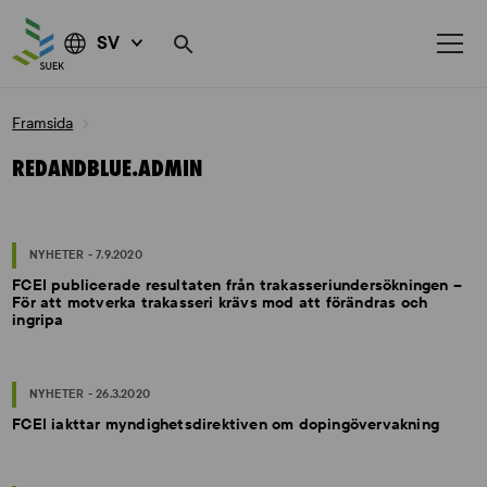
SV
Skip
Framsida
to
content
REDANDBLUE.ADMIN
NYHETER - 7.9.2020
FCEI publicerade resultaten från trakasseriundersökningen –
För att motverka trakasseri krävs mod att förändras och
ingripa
NYHETER - 26.3.2020
FCEI iakttar myndighetsdirektiven om dopingövervakning