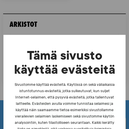
i
d
n
ARKISTOT
u
m
2026
2021
2016
r
2025
2020
2015
Tämä sivusto
e
2024
2019
2014
r
2023
2018
2013
käyttää evästeitä
2022
2017
i
n
Sivustomme käyttää evästeitä. Käytössä on sekä väliaikaisia
istuntotunnus-evästeitä, jotka sulkeutuvat, kun suljet
g
Internet-selaimen, että pysyviä evästeitä, jotka tallentuvat
laitteelle. Evästeiden avulla voimme tunnistaa selaimesi ja
f
HITTAR DU INTE DET DU SÖKER?
käyttää näin saamaamme tietoa esimerkiksi sivustollamme
ö
vierailevien selaimien laskemiseen sekä sivustomme käytön
analysointiin, kuten tilastolliseen seurantaan. Kaikki kerätty
r