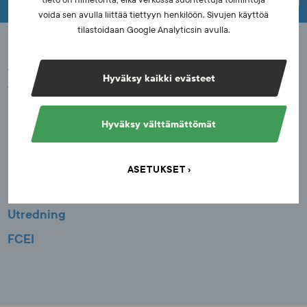
tieto on nimetöntä, eikä verkossa suoritettuja toimintoja
i
voida sen avulla liittää tiettyyn henkilöön. Sivujen käyttöä
tilastoidaan Google Analyticsin avulla.
n
l
Antidopingverksamhet
Hyväksy kaikki evästeet
ä
Tävlingsmanipulation
g
Läktarsäkerhet
Hyväksy välttämättömät
g
Etik inom idrotten
Utbildning
ASETUKSET
Forskning
Utredning
FCEI