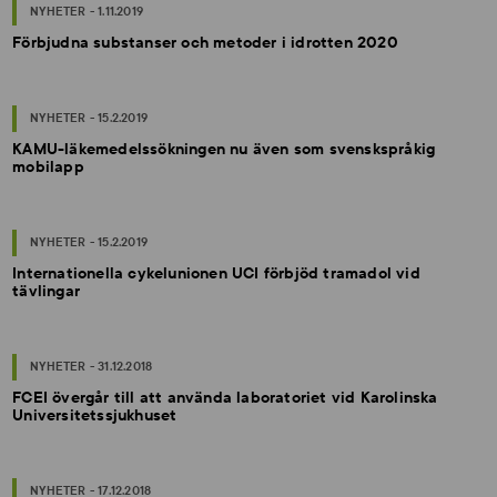
NYHETER - 1.11.2019
Förbjudna substanser och metoder i idrotten 2020
NYHETER - 15.2.2019
KAMU-läkemedelssökningen nu även som svenskspråkig
mobilapp
NYHETER - 15.2.2019
Internationella cykelunionen UCI förbjöd tramadol vid
tävlingar
NYHETER - 31.12.2018
FCEI övergår till att använda laboratoriet vid Karolinska
Universitetssjukhuset
NYHETER - 17.12.2018