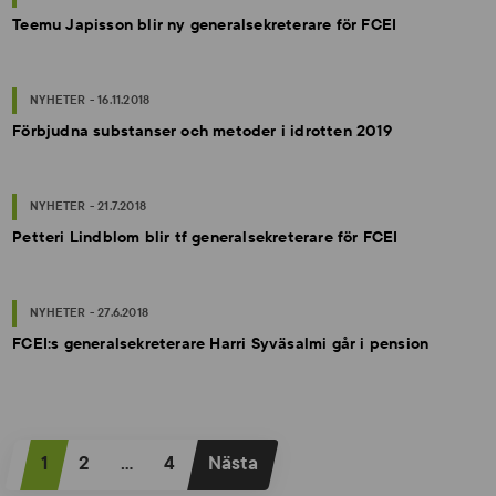
Teemu Japisson blir ny generalsekreterare för FCEI
NYHETER - 16.11.2018
Förbjudna substanser och metoder i idrotten 2019
NYHETER - 21.7.2018
Petteri Lindblom blir tf generalsekreterare för FCEI
NYHETER - 27.6.2018
FCEI:s generalsekreterare Harri Syväsalmi går i pension
S
1
2
…
4
Nästa