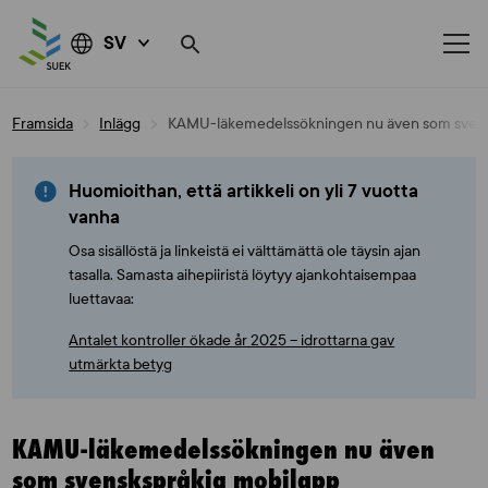
SV
Skip
Framsida
Inlägg
KAMU-läkemedelssökningen nu även som svens
to
content
Huomioithan, että artikkeli on yli 7 vuotta
vanha
Osa sisällöstä ja linkeistä ei välttämättä ole täysin ajan
tasalla. Samasta aihepiiristä löytyy ajankohtaisempaa
luettavaa:
Antalet kontroller ökade år 2025 – idrottarna gav
utmärkta betyg
KAMU-läkemedelssökningen nu även
som svenskspråkig mobilapp