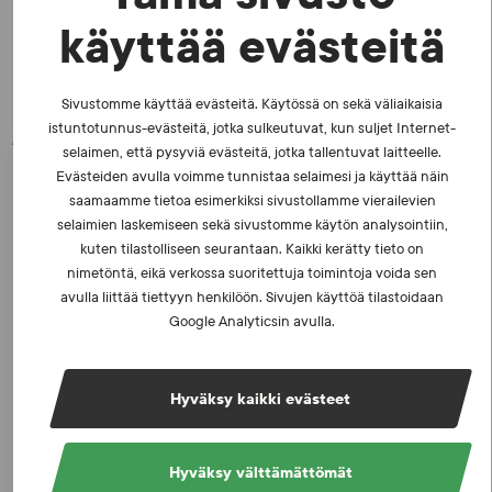
käyttää evästeitä
NYHETER
Sivustomme käyttää evästeitä. Käytössä on sekä väliaikaisia
istuntotunnus-evästeitä, jotka sulkeutuvat, kun suljet Internet-
selaimen, että pysyviä evästeitä, jotka tallentuvat laitteelle.
Evästeiden avulla voimme tunnistaa selaimesi ja käyttää näin
NYHETER - 23.2.2026
saamaamme tietoa esimerkiksi sivustollamme vierailevien
Antalet kontroller ökade år 2025 – idrottarna gav
selaimien laskemiseen sekä sivustomme käytön analysointiin,
utmärkta betyg
kuten tilastolliseen seurantaan. Kaikki kerätty tieto on
nimetöntä, eikä verkossa suoritettuja toimintoja voida sen
avulla liittää tiettyyn henkilöön. Sivujen käyttöä tilastoidaan
NYHETER - 26.3.2025
Google Analyticsin avulla.
Resultaten från FCEI:s idrottsenkät och
kontrollstatistiken för 2024 är färdiga
Hyväksy kaikki evästeet
NYHETER - 2.12.2024
Nationell lägesbild gällande tävlingsmanipulation
Hyväksy välttämättömät
2024 har publicerats