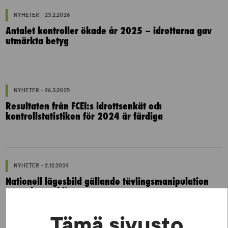
NYHETER - 23.2.2026
Antalet kontroller ökade år 2025 – idrottarna gav
utmärkta betyg
NYHETER - 26.3.2025
Resultaten från FCEI:s idrottsenkät och
kontrollstatistiken för 2024 är färdiga
NYHETER - 2.12.2024
Nationell lägesbild gällande tävlingsmanipulation
2024 har publicerats
Tämä sivusto