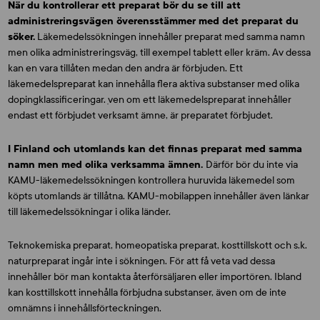
När du kontrollerar ett preparat bör du se till att
administreringsvägen överensstämmer med det preparat du
söker.
Läkemedelssökningen innehåller preparat med samma namn
men olika administreringsväg, till exempel tablett eller kräm. Av dessa
kan en vara tillåten medan den andra är förbjuden. Ett
läkemedelspreparat kan innehålla flera aktiva substanser med olika
dopingklassificeringar. ִven om ett läkemedelspreparat innehåller
endast ett förbjudet verksamt ämne, är preparatet förbjudet.
I Finland och utomlands kan det finnas preparat med samma
namn men med olika verksamma ämnen.
Därför bör du inte via
KAMU-läkemedelssökningen kontrollera huruvida läkemedel som
köpts utomlands är tillåtna. KAMU-mobilappen innehåller även länkar
till läkemedelssökningar i olika länder.
Teknokemiska preparat, homeopatiska preparat, kosttillskott och s.k.
naturpreparat ingår inte i sökningen. För att få veta vad dessa
innehåller bör man kontakta återförsäljaren eller importören. Ibland
kan kosttillskott innehålla förbjudna substanser, även om de inte
omnämns i innehållsförteckningen.