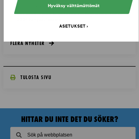
Hyväksy välttämättömät
NYHETER - 2.12.2024
Nationell lägesbild gällande tävlingsmanipulation
2024 har publicerats
ASETUKSET
FLERA NYHETER
TULOSTA SIVU
HITTAR DU INTE DET DU SÖKER?