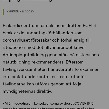
NYHETER - 26.3.2020
Finlands centrum för etik inom idrotten FCEI rf
beaktar de undantagsförhållanden som
coronaviruset förorsakar och förhåller sig till
situationen med det allvar ärendet kräver.
Antidopingutbildning genomförs på distans och
nätutbildning rekommenderas. Eftersom
tävlingsverksamheten har avbrutits förekommer
inte omfattande kontroller. Tester utanför
tävlingarna kan utföras genom att följa
myndigheternas direktiv.
– Vi är medvetna om konsekvenserna av viruset COVID-19 för
samhället, sporten och en bredare sportgemenskap både här i