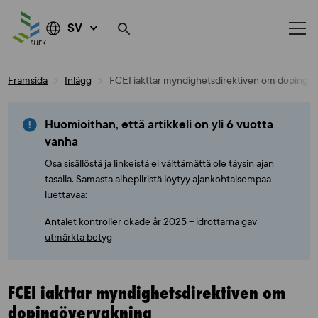
SV
Skip
Framsida
Inlägg
FCEI iakttar myndighetsdirektiven om dopingö
to
content
Huomioithan, että artikkeli on yli 6 vuotta
vanha
Osa sisällöstä ja linkeistä ei välttämättä ole täysin ajan
tasalla. Samasta aihepiiristä löytyy ajankohtaisempaa
luettavaa:
Antalet kontroller ökade år 2025 – idrottarna gav
utmärkta betyg
FCEI iakttar myndighetsdirektiven om
dopingövervakning