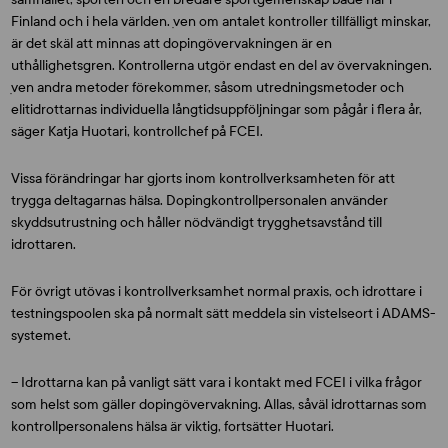
Finland och i hela världen. ִven om antalet kontroller tillfälligt minskar,
är det skäl att minnas att dopingövervakningen är en
uthållighetsgren. Kontrollerna utgör endast en del av övervakningen.
ִven andra metoder förekommer, såsom utredningsmetoder och
elitidrottarnas individuella långtidsuppföljningar som pågår i flera år,
säger
Katja Huotari
, kontrollchef på FCEI.
Vissa förändringar har gjorts inom kontrollverksamheten för att
trygga deltagarnas hälsa. Dopingkontrollpersonalen använder
skyddsutrustning och håller nödvändigt trygghetsavstånd till
idrottaren.
För övrigt utövas i kontrollverksamhet normal praxis, och idrottare i
testningspoolen ska på normalt sätt meddela sin vistelseort i ADAMS-
systemet.
–
Idrottarna kan på vanligt sätt vara i kontakt med FCEI i vilka frågor
som helst som gäller dopingövervakning. Allas, såväl idrottarnas som
kontrollpersonalens hälsa är viktig, fortsätter Huotari.