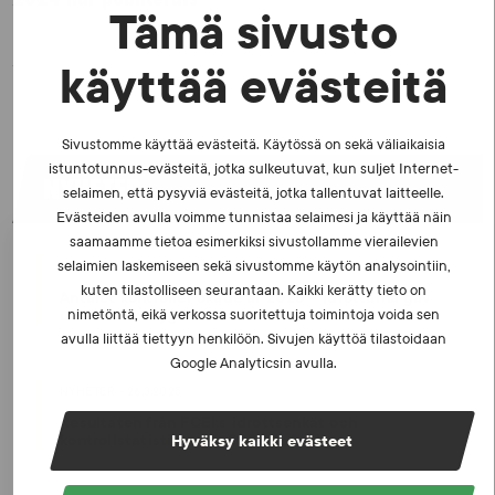
Tämä sivusto
käyttää evästeitä
Sivustomme käyttää evästeitä. Käytössä on sekä väliaikaisia
istuntotunnus-evästeitä, jotka sulkeutuvat, kun suljet Internet-
NYHETER
selaimen, että pysyviä evästeitä, jotka tallentuvat laitteelle.
Evästeiden avulla voimme tunnistaa selaimesi ja käyttää näin
saamaamme tietoa esimerkiksi sivustollamme vierailevien
selaimien laskemiseen sekä sivustomme käytön analysointiin,
NYHETER - 23.2.2026
kuten tilastolliseen seurantaan. Kaikki kerätty tieto on
Antalet kontroller ökade år 2025 – idrottarna gav
utmärkta betyg
nimetöntä, eikä verkossa suoritettuja toimintoja voida sen
avulla liittää tiettyyn henkilöön. Sivujen käyttöä tilastoidaan
Google Analyticsin avulla.
NYHETER - 26.3.2025
Resultaten från FCEI:s idrottsenkät och
kontrollstatistiken för 2024 är färdiga
Hyväksy kaikki evästeet