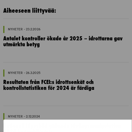
Aiheeseen liittyvää:
NYHETER - 23.2.2026
Antalet kontroller ökade år 2025 – idrottarna gav
utmärkta betyg
NYHETER - 26.3.2025
Resultaten från FCEI:s idrottsenkät och
kontrollstatistiken för 2024 är färdiga
NYHETER - 2.12.2024
Nationell lägesbild gällande tävlingsmanipulation
2024 har publicerats