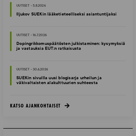
UUTISET - 5.8.2026
Iljukov SUEKin lääketieteelliseksi asiantuntijaksi
UUTISET - 16.7.2026
Dopingrikkomuspäätösten julkistaminen: kysymyksiä
ja vastauksia EUT:n ratkaisusta
UUTISET - 30.6.2026
SUEKin sivuilla uusi blogisarja urheilun ja
väkivaltaisten alakulttuurien suhteesta
KATSO AJANKOHTAISET