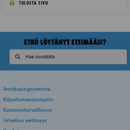
TULOSTA SIVU
ETKÖ LÖYTÄNYT ETSIMÄÄSI?
Antidopingtoiminta
Kilpailumanipulaatio
Katsomoturvallisuus
Urheilun eettisyys