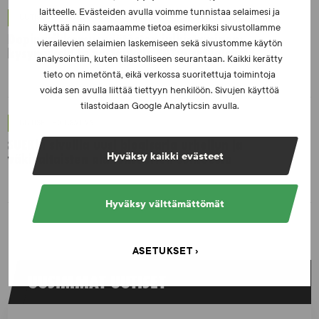
laitteelle. Evästeiden avulla voimme tunnistaa selaimesi ja
UUTISET - 16.7.2026
käyttää näin saamaamme tietoa esimerkiksi sivustollamme
Dopingrikkomuspäätösten julkistaminen:
vierailevien selaimien laskemiseen sekä sivustomme käytön
kysymyksiä ja vastauksia EUT:n ratkaisusta
analysointiin, kuten tilastolliseen seurantaan. Kaikki kerätty
tieto on nimetöntä, eikä verkossa suoritettuja toimintoja
voida sen avulla liittää tiettyyn henkilöön. Sivujen käyttöä
tilastoidaan Google Analyticsin avulla.
UUTISET - 30.6.2026
SUEKin sivuilla uusi blogisarja urheilun ja
väkivaltaisten alakulttuurien suhteesta
Hyväksy kaikki evästeet
Hyväksy välttämättömät
ASETUKSET
UUSIMMAT UUTISET