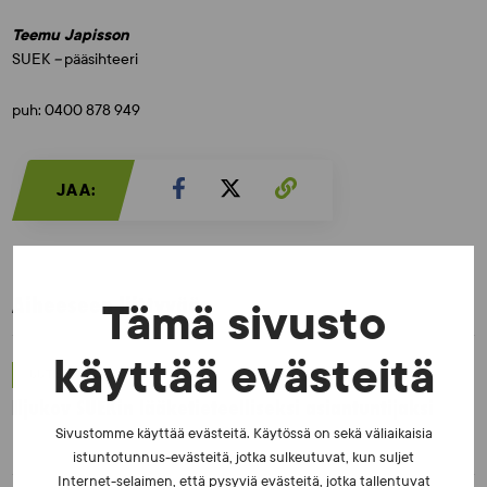
Teemu Japisson
SUEK
–
pääsihteeri
puh: 0400 878 949
JAA:
Aiheeseen liittyvää:
Tämä sivusto
käyttää evästeitä
UUTISET - 5.8.2026
Iljukov SUEKin lääketieteelliseksi asiantuntijaksi
Sivustomme käyttää evästeitä. Käytössä on sekä väliaikaisia
istuntotunnus-evästeitä, jotka sulkeutuvat, kun suljet
Internet-selaimen, että pysyviä evästeitä, jotka tallentuvat