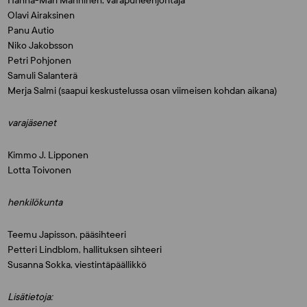
Hanna-Mari Manninen, varapuheenjohtaja
Olavi Airaksinen
Panu Autio
Niko Jakobsson
Petri Pohjonen
Samuli Salanterä
Merja Salmi (saapui keskustelussa osan viimeisen kohdan aikana)
varajäsenet
Kimmo J. Lipponen
Lotta Toivonen
henkilökunta
Teemu Japisson, pääsihteeri
Petteri Lindblom, hallituksen sihteeri
Susanna Sokka, viestintäpäällikkö
Lisätietoja: