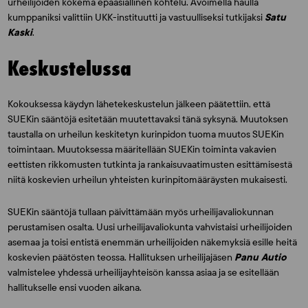
urheilijoiden kokema epäasiallinen kohtelu. Avoimella haulla
kumppaniksi valittiin UKK-instituutti ja vastuulliseksi tutkijaksi
Satu
Kaski
.
Keskustelussa
Kokouksessa käydyn lähetekeskustelun jälkeen päätettiin, että
SUEKin sääntöjä esitetään muutettavaksi tänä syksynä. Muutoksen
taustalla on urheilun keskitetyn kurinpidon tuoma muutos SUEKin
toimintaan. Muutoksessa määritellään SUEKin toiminta vakavien
eettisten rikkomusten tutkinta ja rankaisuvaatimusten esittämisestä
niitä koskevien urheilun yhteisten kurinpitomääräysten mukaisesti.
SUEKin sääntöjä tullaan päivittämään myös urheilijavaliokunnan
perustamisen osalta. Uusi urheilijavaliokunta vahvistaisi urheilijoiden
asemaa ja toisi entistä enemmän urheilijoiden näkemyksiä esille heitä
koskevien päätösten teossa. Hallituksen urheilijajäsen
Panu Autio
valmistelee yhdessä urheilijayhteisön kanssa asiaa ja se esitellään
hallitukselle ensi vuoden aikana.