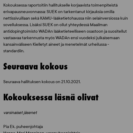
Kokouksessa raportoitiin hallitukselle korjaavista toimenpiteistä
erivapausneuvonnassa: SUEK on tarkentanut kirjauksia omilla
nettissivuillaan sekä KAMU-lääketietohaussa niin selainversiossa kuin
sovelluksessa. Lisäksi SUEK on ollut yhteydessä Maailman
antidopingtoimisto WADAn lääketieteelliseen osastoon ja suositellut
vastaavaa tarkennusta myös WADAn ensi vuodeksi julkaisemaan
kansainväliseen Kielletyt aineet ja menetelmät urheilussa -
standardiin.
Seuraava kokous
Seuraava hallituksen kokous on 21.10.2021.
Kokouksessa läsnä olivat
varsinaiset jäsenet
Pia Ek, puheenjohtaja