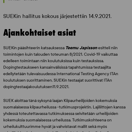
SUEKin hallitus kokous järjestettiin 14.9.2021.
Ajankohtaiset asiat
SUEKin pääsihteerin katsauksessa
Teemu Japisson
esitteli niin
toimintojen kuin talouden toteuman 8/2021. Covid-19 vaikuttaa
edelleen toimintaan niin koulutuksissa kuin testauksissa.
Dopingtestaukseen kansainvälisissä tapahtumissa testaajilta
edellytetään tulevaisuudessa International Testing Agency ITAn
koulutuksen suorittaminen. SUEKin testaajat suorittivat ITAn
dopingtestaajakoulutuksen11.9.2021.
SUEK aloittaa tänä syksynä laajan Kilpaurheilijoiden kokemuksia
suomalaisessa kilpaurheilussa -tutkimusprojektin. Lajiliittojen kanssa
yhdessä toteutettavassa tutkimuksessa selvitetään urheilijoiden
kokemuksia suomalaisessa urheilussa. Tutkimuskohteena on
urheilukulttuurimme hyvät ja vahvistavat mallit sekä myös