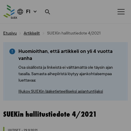
FI
Skip
Etusivu
Artikkelit
SUEKin hallitustiedote 4/2021
to
content
Huomioithan, että artikkeli on yli 4 vuotta
vanha
Osa sisällöstä ja linkeistä ei välttämättä ole täysin ajan
tasalla. Samasta aihepiiristä löytyy ajankohtaisempaa
luettavaa:
Iljukov SUEKin lääketieteelliseksi asiantuntijaksi
SUEKin hallitustiedote 4/2021
UUTISET - 29.9.2021