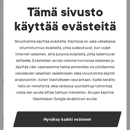
SUEK
–
pääsihteeri
Tämä sivusto
puh: 0400 878 949
käyttää evästeitä
JAA:
Sivustomme käyttää evästeitä. Käytössä on sekä väliaikaisia
istuntotunnus-evästeitä, jotka sulkeutuvat, kun suljet
Internet-selaimen, että pysyviä evästeitä, jotka tallentuvat
laitteelle. Evästeiden avulla voimme tunnistaa selaimesi ja
Aiheeseen liittyvää:
käyttää näin saamaamme tietoa esimerkiksi sivustollamme
vierailevien selaimien laskemiseen sekä sivustomme käytön
analysointiin, kuten tilastolliseen seurantaan. Kaikki kerätty
UUTISET - 5.8.2026
tieto on nimetöntä, eikä verkossa suoritettuja toimintoja
Iljukov SUEKin lääketieteelliseksi asiantuntijaksi
voida sen avulla liittää tiettyyn henkilöön. Sivujen käyttöä
tilastoidaan Google Analyticsin avulla.
UUTISET - 16.7.2026
Hyväksy kaikki evästeet
Dopingrikkomuspäätösten julkistaminen: