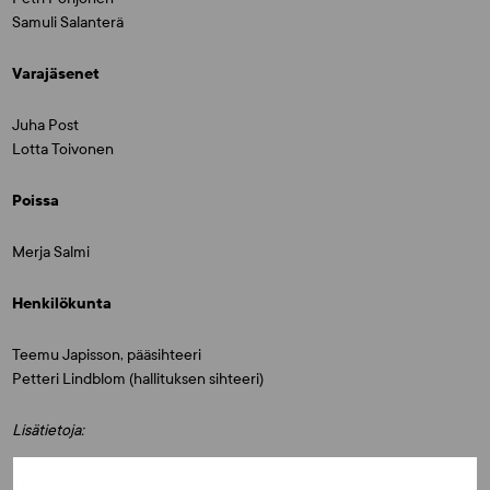
Samuli Salanterä
Varajäsenet
Juha Post
Lotta Toivonen
Poissa
Merja Salmi
Henkilökunta
Teemu Japisson, pääsihteeri
Petteri Lindblom (hallituksen sihteeri)
Lisätietoja:
Teemu Japisson