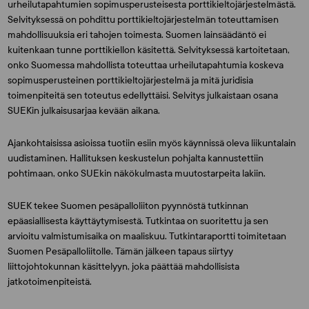
urheilutapahtumien sopimusperusteisesta porttikieltojärjestelmästä.
Selvityksessä on pohdittu porttikieltojärjestelmän toteuttamisen
mahdollisuuksia eri tahojen toimesta. Suomen lainsäädäntö ei
kuitenkaan tunne porttikiellon käsitettä. Selvityksessä kartoitetaan,
onko Suomessa mahdollista toteuttaa urheilutapahtumia koskeva
sopimusperusteinen porttikieltojärjestelmä ja mitä juridisia
toimenpiteitä sen toteutus edellyttäisi. Selvitys julkaistaan osana
SUEKin julkaisusarjaa kevään aikana.
Ajankohtaisissa asioissa tuotiin esiin myös käynnissä oleva liikuntalain
uudistaminen. Hallituksen keskustelun pohjalta kannustettiin
pohtimaan, onko SUEkin näkökulmasta muutostarpeita lakiin.
SUEK tekee Suomen pesäpalloliiton pyynnöstä tutkinnan
epäasiallisesta käyttäytymisestä. Tutkintaa on suoritettu ja sen
arvioitu valmistumisaika on maaliskuu. Tutkintaraportti toimitetaan
Suomen Pesäpalloliitolle. Tämän jälkeen tapaus siirtyy
liittojohtokunnan käsittelyyn, joka päättää mahdollisista
jatkotoimenpiteistä.