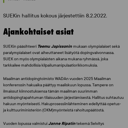
SUEKin hallitus kokous järjestettiin 8.2.2022.
Ajankohtaiset asiat
SUEKin pääsihteeri
Teemu Japissonin
mukaan olympialaiset sekä
paralympialaiset ovat aiheuttaneet lisätyötä dopingvalvonnassa.
SUEK on myös olympialaisten aikana mukana ryhmässä, joka
tarkkailee mahdollisia kilpailumanipulaatiorikkomuksia.
Maailman antidopingtoimisto WADAn vuoden 2025 Maailman
konferenssin hakuaika päättyy maaliskuun lopussa. Tampere on
ilmaissut kiinnostuksensa tämän maailman suurimman
antidopingtapahtuman tilaisuuden järjestämisestä. Hallitus suhtautuu
hakuun myönteisesti. Hakuprosessiinlähteminen edellyttää opetus-
ja kulttuuriministeriön (OKM)myönteistä rahoituspäätöstä.
Vuoden lopussa valmistui
Janne Ripatin
tekemä Selvitys