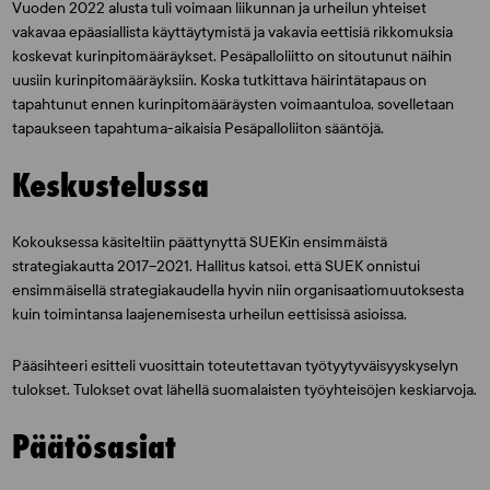
Vuoden 2022 alusta tuli voimaan liikunnan ja urheilun yhteiset
vakavaa epäasiallista käyttäytymistä ja vakavia eettisiä rikkomuksia
koskevat kurinpitomääräykset. Pesäpalloliitto on sitoutunut näihin
uusiin kurinpitomääräyksiin. Koska tutkittava häirintätapaus on
tapahtunut ennen kurinpitomääräysten voimaantuloa, sovelletaan
tapaukseen tapahtuma-aikaisia Pesäpalloliiton sääntöjä.
Keskustelussa
Kokouksessa käsiteltiin päättynyttä SUEKin ensimmäistä
strategiakautta 2017–2021. Hallitus katsoi, että SUEK onnistui
ensimmäisellä strategiakaudella hyvin niin organisaatiomuutoksesta
kuin toimintansa laajenemisesta urheilun eettisissä asioissa.
Pääsihteeri esitteli vuosittain toteutettavan työtyytyväisyyskyselyn
tulokset. Tulokset ovat lähellä suomalaisten työyhteisöjen keskiarvoja.
Päätösasiat