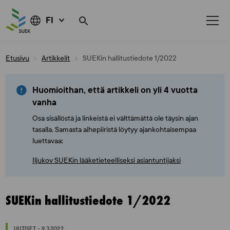
FI
Skip
Etusivu
Artikkelit
SUEKin hallitustiedote 1/2022
to
content
Huomioithan, että artikkeli on yli 4 vuotta
vanha
Osa sisällöstä ja linkeistä ei välttämättä ole täysin ajan
tasalla. Samasta aihepiiristä löytyy ajankohtaisempaa
luettavaa:
Iljukov SUEKin lääketieteelliseksi asiantuntijaksi
SUEKin hallitustiedote 1/2022
UUTISET - 9.3.2022