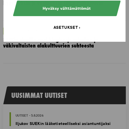
kysymyksiä ja vastauksia EUT:n ratkaisusta
Hyväksy välttämättömät
ASETUKSET
UUTISET - 30.6.2026
SUEKin sivuilla uusi blogisarja urheilun ja
väkivaltaisten alakulttuurien suhteesta
UUSIMMAT UUTISET
UUTISET - 5.8.2026
Iljukov SUEKin lääketieteelliseksi asiantuntijaksi