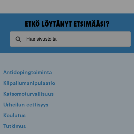
ETKÖ LÖYTÄNYT ETSIMÄÄSI?
Antidopingtoiminta
Kilpailumanipulaatio
Katsomoturvallisuus
Urheilun eettisyys
Koulutus
Tutkimus