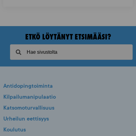
ETKÖ LÖYTÄNYT ETSIMÄÄSI?
Antidopingtoiminta
Kilpailumanipulaatio
Katsomoturvallisuus
Urheilun eettisyys
Koulutus