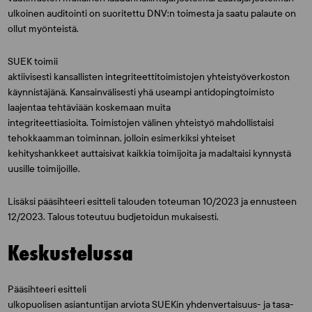
ulkoinen auditointi on suoritettu DNV:n toimesta ja saatu palaute on
ollut myönteistä.
SUEK toimii
aktiivisesti kansallisten integriteettitoimistojen yhteistyöverkoston
käynnistäjänä. Kansainvälisesti yhä useampi antidopingtoimisto
laajentaa tehtäviään koskemaan muita
integriteettiasioita. Toimistojen välinen yhteistyö mahdollistaisi
tehokkaamman toiminnan, jolloin esimerkiksi yhteiset
kehityshankkeet auttaisivat kaikkia toimijoita ja madaltaisi kynnystä
uusille toimijoille.
Lisäksi pääsihteeri esitteli talouden toteuman 10/2023 ja ennusteen
12/2023. Talous toteutuu budjetoidun mukaisesti.
Keskustelussa
Pääsihteeri esitteli
ulkopuolisen asiantuntijan arviota SUEKin yhdenvertaisuus- ja tasa-