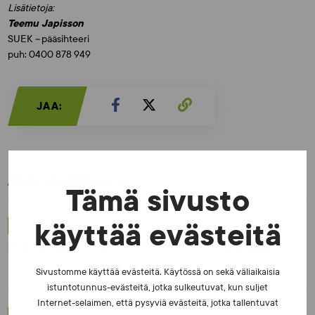
Lisätietoja:
Teemu Japisson
SUEK
–
pääsihteeri
puh: 0400 878 949
JAA:
Aiheeseen liittyvää:
Tämä sivusto
käyttää evästeitä
UUTISET - 5.8.2026
Iljukov SUEKin lääketieteelliseksi asiantuntijaksi
Sivustomme käyttää evästeitä. Käytössä on sekä väliaikaisia
istuntotunnus-evästeitä, jotka sulkeutuvat, kun suljet
Internet-selaimen, että pysyviä evästeitä, jotka tallentuvat