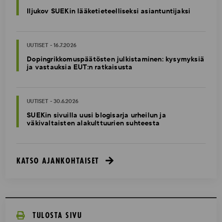
Iljukov SUEKin lääketieteelliseksi asiantuntijaksi
UUTISET - 16.7.2026
Dopingrikkomuspäätösten julkistaminen: kysymyksiä
ja vastauksia EUT:n ratkaisusta
UUTISET - 30.6.2026
SUEKin sivuilla uusi blogisarja urheilun ja
väkivaltaisten alakulttuurien suhteesta
KATSO AJANKOHTAISET
TULOSTA SIVU