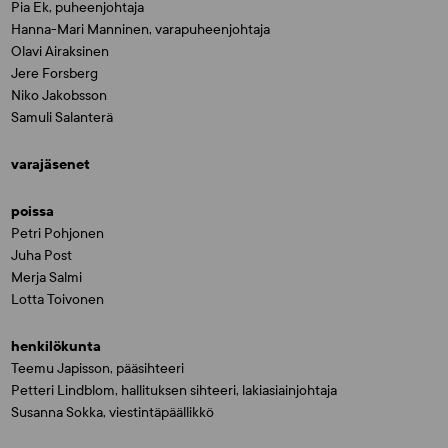
Pia Ek, puheenjohtaja
Hanna-Mari Manninen, varapuheenjohtaja
Olavi Airaksinen
Jere Forsberg
Niko Jakobsson
Samuli Salanterä
varajäsenet
poissa
Petri Pohjonen
Juha Post
Merja Salmi
Lotta Toivonen
henkilökunta
Teemu Japisson, pääsihteeri
Petteri Lindblom, hallituksen sihteeri, lakiasiainjohtaja
Susanna Sokka, viestintäpäällikkö