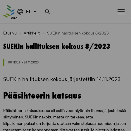
FI
Skip
Etusivu
Artikkelit
SUEKin hallituksen kokous 8/2023
to
content
SUEKin hallituksen kokous 8/2023
UUTISET - 24.11.2023
SUEKin hallituksen kokous järjestettiin 14.11.2023.
Pääsihteerin katsaus
Pääsihteerin katsauksessa oli esillä vedonlyönnin lisenssijärjestelmään
siirtyminen. SUEKin näkökulmasta on tärkeää, että
kilpailumanipulaation torjunta otetaan valmistelussa huomioon ja sen
toteuttamiseen kohdennetaan riittävät resurssit. Ministeriö järjestää