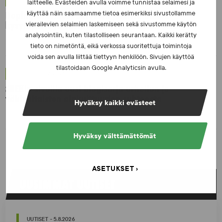
UUTISET - 16.7.2026
laitteelle. Evästeiden avulla voimme tunnistaa selaimesi ja
Dopingrikkomuspäätösten julkistaminen:
käyttää näin saamaamme tietoa esimerkiksi sivustollamme
kysymyksiä ja vastauksia EUT:n ratkaisusta
vierailevien selaimien laskemiseen sekä sivustomme käytön
analysointiin, kuten tilastolliseen seurantaan. Kaikki kerätty
tieto on nimetöntä, eikä verkossa suoritettuja toimintoja
voida sen avulla liittää tiettyyn henkilöön. Sivujen käyttöä
tilastoidaan Google Analyticsin avulla.
UUTISET - 30.6.2026
SUEKin sivuilla uusi blogisarja urheilun ja
väkivaltaisten alakulttuurien suhteesta
Hyväksy kaikki evästeet
Hyväksy välttämättömät
ASETUKSET
UUSIMMAT UUTISET
UUTISET - 5.8.2026