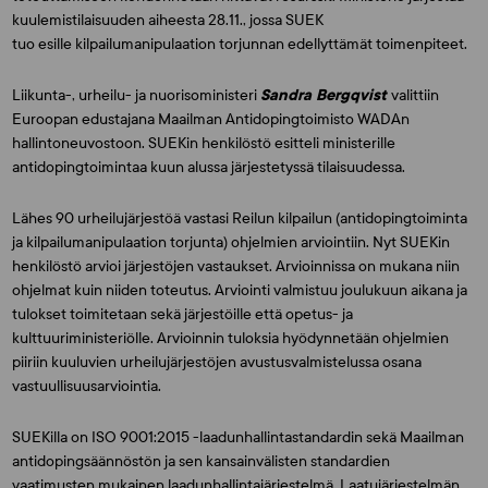
kuulemistilaisuuden aiheesta 28.11., jossa SUEK
tuo esille kilpailumanipulaation torjunnan edellyttämät toimenpiteet.
Liikunta-, urheilu- ja nuorisoministeri
Sandra Bergqvist
valittiin
Euroopan edustajana Maailman Antidopingtoimisto WADAn
hallintoneuvostoon. SUEKin henkilöstö esitteli ministerille
antidopingtoimintaa kuun alussa järjestetyssä tilaisuudessa.
Lähes 90 urheilujärjestöä vastasi Reilun kilpailun (antidopingtoiminta
ja kilpailumanipulaation torjunta) ohjelmien arviointiin. Nyt SUEKin
henkilöstö arvioi järjestöjen vastaukset. Arvioinnissa on mukana niin
ohjelmat kuin niiden toteutus. Arviointi valmistuu joulukuun aikana ja
tulokset toimitetaan sekä järjestöille että opetus- ja
kulttuuriministeriölle. Arvioinnin tuloksia hyödynnetään ohjelmien
piiriin kuuluvien urheilujärjestöjen avustusvalmistelussa osana
vastuullisuusarviointia.
SUEKilla on ISO 9001:2015 -laadunhallintastandardin sekä Maailman
antidopingsäännöstön ja sen kansainvälisten standardien
vaatimusten mukainen laadunhallintajärjestelmä. Laatujärjestelmän