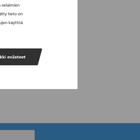
n selaimien
tty tieto on
vujen käyttöä
kki evästeet