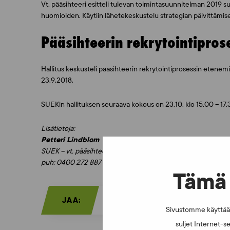
Vt. pääsihteeri esitteli tulevan toimintasuunnitelman 2019 s
huomioiden. Käytiin lähetekeskustelu strategian päivittämi
Pääsihteerin rekrytointipro
Hallitus keskusteli pääsihteerin rekrytointiprosessin etenemi
23.9.2018.
SUEKin hallituksen seuraava kokous on 23.10. klo 15.00 – 17.
Lisätietoja:
Petteri Lindblom
SUEK – vt. pääsihteeri, lakiasiainjohtaja
puh: 0400 272 887
Tämä 
JAA:
Sivustomme käyttää e
suljet Internet-se