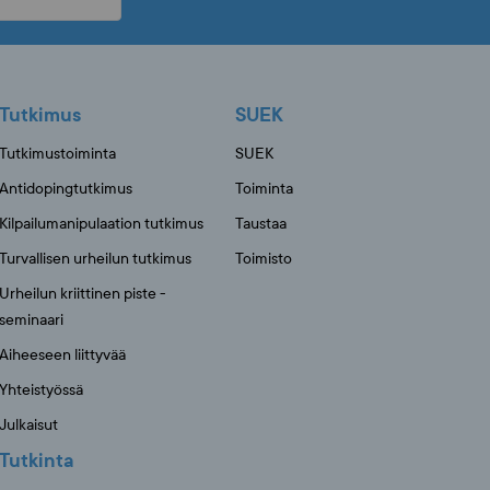
Tutkimus
SUEK
Tutkimustoiminta
SUEK
Antidopingtutkimus
Toiminta
Kilpailumanipulaation tutkimus
Taustaa
Turvallisen urheilun tutkimus
Toimisto
Urheilun kriittinen piste -
seminaari
Aiheeseen liittyvää
Yhteistyössä
Julkaisut
Tutkinta