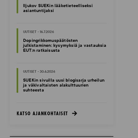
Iljukov SUEKin lääketieteelliseksi
asiantuntijaksi
UUTISET - 16.7.2026
Dopingrikkomuspäätösten
julkistaminen: kysymyksiä ja vastauksia
EUT:n ratkaisusta
UUTISET - 30.6.2026
SUEKin sivuilla uusi blogisarja urheilun
ja väkivaltaisten alakulttuurien
suhteesta
KATSO AJANKOHTAISET