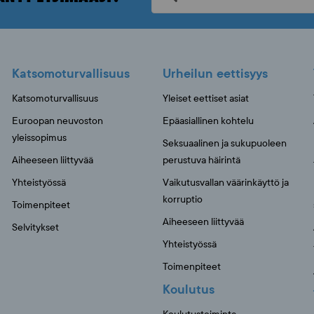
Katsomoturvallisuus
Urheilun eettisyys
Katsomoturvallisuus
Yleiset eettiset asiat
Euroopan neuvoston
Epäasiallinen kohtelu
yleissopimus
Seksuaalinen ja sukupuoleen
Aiheeseen liittyvää
perustuva häirintä
Yhteistyössä
Vaikutusvallan väärinkäyttö ja
korruptio
Toimenpiteet
Aiheeseen liittyvää
Selvitykset
Yhteistyössä
Toimenpiteet
Koulutus