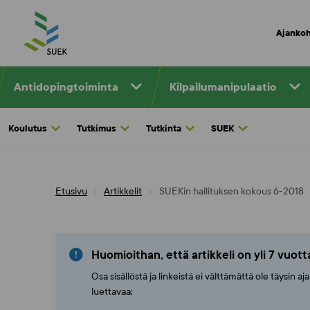
Skip
to
Ajankoh
content
Antidopingtoiminta
Kilpailumanipulaatio
Koulutus
Tutkimus
Tutkinta
SUEK
Etusivu
Artikkelit
SUEKin hallituksen kokous 6-2018
Huomioithan, että artikkeli on yli 7 vuot
Osa sisällöstä ja linkeistä ei välttämättä ole täysin 
luettavaa: