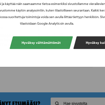
i ja käyttää näin saamaamme tietoa esimerkiksi sivustollamme vierailevie
vustomme käytön analysointiin, kuten tilastolliseen seurantaan. Kaikki kerä
ossa suoritettuja toimintoja voida sen avulla liittää tiettyyn henkilöön. Si
tilastoidaan Google Analyticsin avulla.
026
UUTISET - 30.6.2026
muspäätösten
SUEKin sivuilla uusi
n: kysymyksiä ja
blogisarja urheilun ja
Hyväksy välttämättömät
Hyväksy kai
UT:n ratkaisusta
väkivaltaisten alakulttuurien
suhteesta
ÄNYT ETSIMÄÄSI?