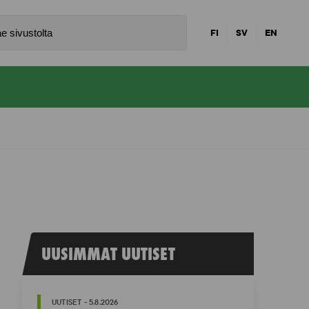
FI
SV
EN
UUSIMMAT UUTISET
UUTISET - 5.8.2026